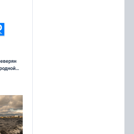
северян
 родной
екта
»