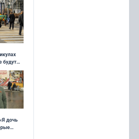
никулах
е будут
«Я дочь
орые
ть Север»