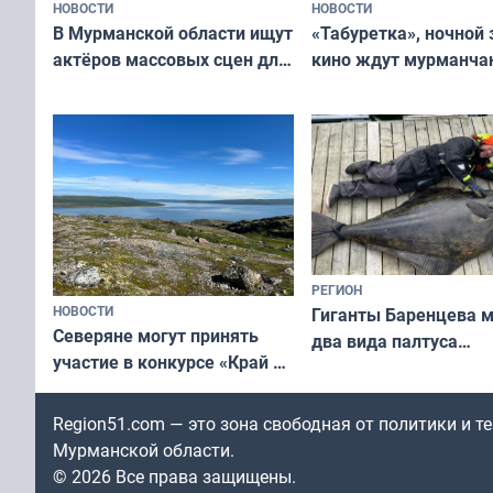
НОВОСТИ
НОВОСТИ
В Мурманской области ищут
«Табуретка», ночной 
актёров массовых сцен для
кино ждут мурманчан
съёмок в
выходные
короткометражном фильме
РЕГИОН
НОВОСТИ
Гиганты Баренцева м
Северяне могут принять
два вида палтуса
участие в конкурсе «Край у
и их рекордные троф
северной границы: фотогид
по Печенгскому округу»
Region51.com — это зона свободная от политики и 
Мурманской области.
© 2026 Все права защищены.