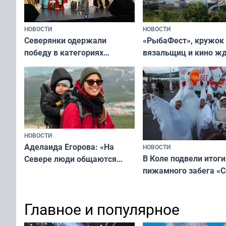
НОВОСТИ
НОВОСТИ
«РыбаФест», кружок
Северянки одержали
вязальщиц и кино ж
победу в категориях
мурманчан в эти вы
всероссийского конкурса
«Мисс и Миссис Великая
Русь»
НОВОСТИ
Аделаида Егорова: «На
НОВОСТИ
В Коле подвели итоги
Севере люди общаются
пижамного забега «С
не потому, что это выгодно,
Олимпийскую ночь»
а потому что
ты им интересен»
Главное и популярное