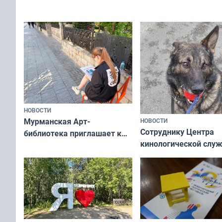
Олимпийскую ночь»
а потому что
ты им интересен»
НОВОСТИ
Мурманская Арт-
НОВОСТИ
Сотруднику Центра
библиотека приглашает к
кинологической слу
сотрудничеству художников
ищут новый дом
и фотографов