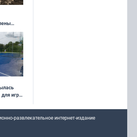
влены
иваля
года
рылась
 для игры
ионно-развлекательное интернет-издание