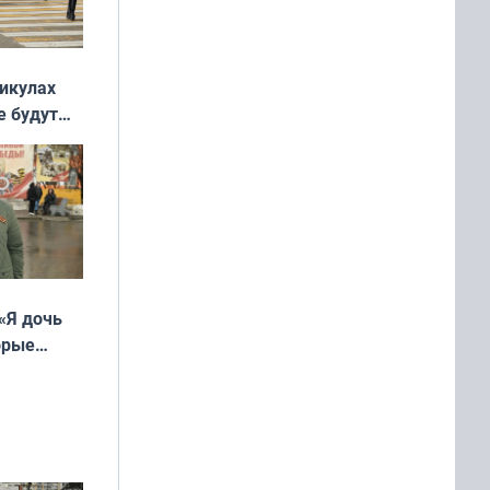
никулах
е будут
«Я дочь
орые
ть Север»