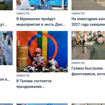
НОВОСТИ
НОВОСТИ
В Мурманске пройдут
На новогодних ка
дут
мероприятия в честь Дня
2027 года северян
ходные
физкультурника
отдыхать 11 дней
НОВОСТИ
Галина Быстрова: 
фронтовиков, кот
НОВОСТИ
он в
приехали осваива
В Туломе состоится
празднование
Международного дня
коренных народов мира