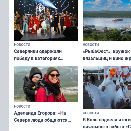
НОВОСТИ
НОВОСТИ
«РыбаФест», кружок
Северянки одержали
вязальщиц и кино ж
победу в категориях
мурманчан в эти вы
всероссийского конкурса
«Мисс и Миссис Великая
Русь»
НОВОСТИ
Аделаида Егорова: «На
НОВОСТИ
В Коле подвели итоги
Севере люди общаются
пижамного забега «С
не потому, что это выгодно,