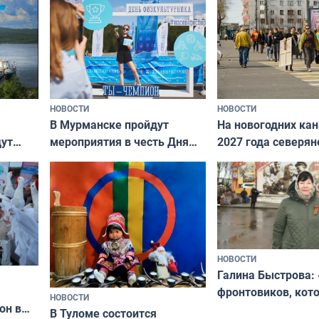
НОВОСТИ
НОВОСТИ
В Мурманске пройдут
На новогодних ка
дут
мероприятия в честь Дня
2027 года северян
ходные
физкультурника
отдыхать 11 дней
НОВОСТИ
Галина Быстрова: 
фронтовиков, кот
НОВОСТИ
он в
приехали осваива
В Туломе состоится