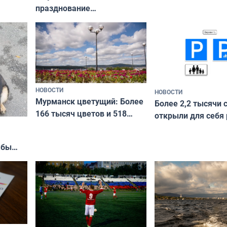
празднование
Международного дня
коренных народов мира
НОВОСТИ
НОВОСТИ
Мурманск цветущий: Более
Более 2,2 тысячи 
166 тысяч цветов и 518
открыли для себя
вазонов
край в рамках про
«Туризм для своих
жбы