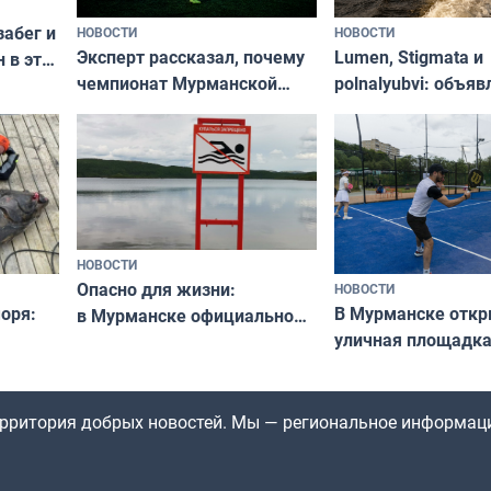
забег и
НОВОСТИ
НОВОСТИ
Эксперт рассказал, почему
Lumen, Stigmata и
 в эти
чемпионат Мурманской
polnalyubvi: объя
области по футболу остался
хедлайнеры фест
незамеченным
«Имандра» в 2026 
НОВОСТИ
Опасно для жизни:
НОВОСТИ
оря:
В Мурманске отк
в Мурманске официально
уличная площадка
запретили купаться
еи
в падел
в городских водоёмах
территория добрых новостей. Мы — региональное информац