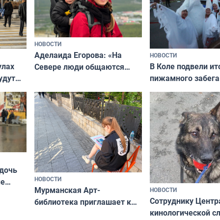
НОВОСТИ
Аделаида Егорова: «На
НОВОСТИ
В Коле подвели ит
улах
Севере люди общаются
пижамного забега
удут
не потому, что это выгодно,
Олимпийскую ноч
а потому что
ты им интересен»
 дочь
НОВОСТИ
ые
Мурманская Арт-
НОВОСТИ
Север»
Сотруднику Центр
библиотека приглашает к
кинологической 
сотрудничеству художников