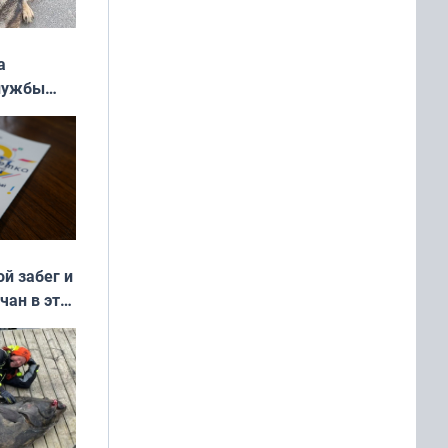
а
службы
ой забег и
чан в эти