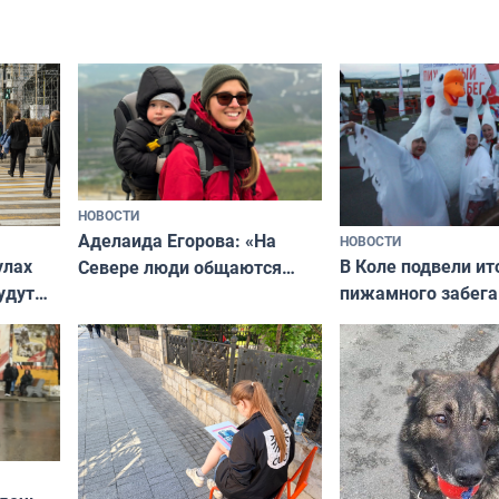
ищут новый дом
и фотографов
НОВОСТИ
Аделаида Егорова: «На
НОВОСТИ
В Коле подвели ит
улах
Севере люди общаются
пижамного забега
удут
не потому, что это выгодно,
Олимпийскую ноч
а потому что
ты им интересен»