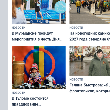
НОВОСТИ
НОВОСТИ
В Мурманске пройдут
На новогодних каник
мероприятия в честь Дня
2027 года северяне б
физкультурника
отдыхать 11 дней
НОВОСТИ
Галина Быстрова: «Я
фронтовиков, котор
НОВОСТИ
приехали осваивать 
В Туломе состоится
празднование