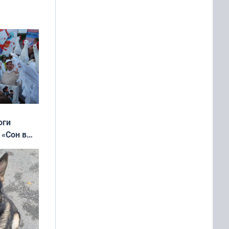
оги
 «Сон в
ь»