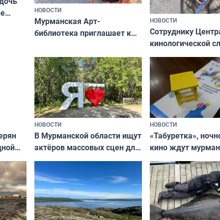
 дочь
НОВОСТИ
ые
Мурманская Арт-
НОВОСТИ
Север»
Сотруднику Центр
библиотека приглашает к
кинологической 
сотрудничеству художников
ищут новый дом
и фотографов
НОВОСТИ
НОВОСТИ
В Мурманской области ищут
ерян
«Табуретка», ночн
актёров массовых сцен для
дной
кино ждут мурман
съёмок в
та
выходные
короткометражном фильме