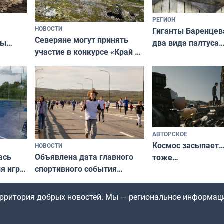
РЕГИОН
НОВОСТИ
Гиганты Баренцев
Северяне могут принять
два вида палтуса
ны
участие в конкурсе «Край у
и их рекордные т
ля
северной границы: фотогид
да
по Печенгскому округу»
АВТОРСКОЕ
Космос засыпает…
НОВОСТИ
ась
Объявлена дата главного
тоже…
ля игры
спортивного события
Заполярья: как зарождался
фестиваль «Гольфстрим»
территория добрых новостей. Мы — региональное информац