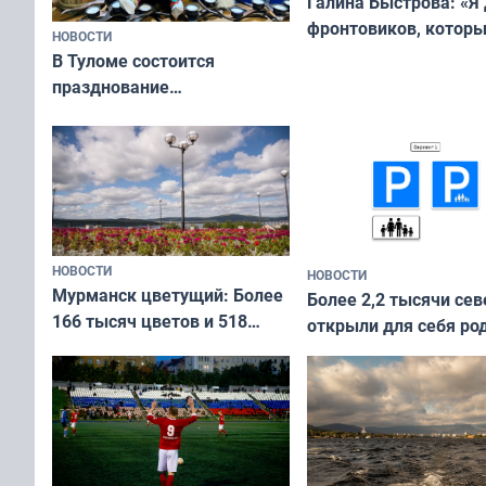
Галина Быстрова: «Я
фронтовиков, котор
НОВОСТИ
приехали осваивать 
В Туломе состоится
празднование
Международного дня
коренных народов мира
НОВОСТИ
НОВОСТИ
Мурманск цветущий: Более
Более 2,2 тысячи сев
166 тысяч цветов и 518
открыли для себя ро
вазонов
край в рамках проек
«Туризм для своих»