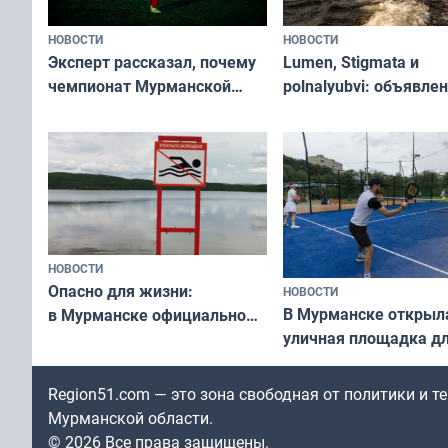
НОВОСТИ
НОВОСТИ
Эксперт рассказал, почему
Lumen, Stigmata и
чемпионат Мурманской
polnalyubvi: объявле
области по футболу остался
хедлайнеры фестива
незамеченным
«Имандра» в 2026 го
НОВОСТИ
Опасно для жизни:
НОВОСТИ
В Мурманске открыл
в Мурманске официально
уличная площадка д
запретили купаться
в падел
в городских водоёмах
Region51.com — это зона свободная от политики и 
Мурманской области.
© 2026 Все права защищены.