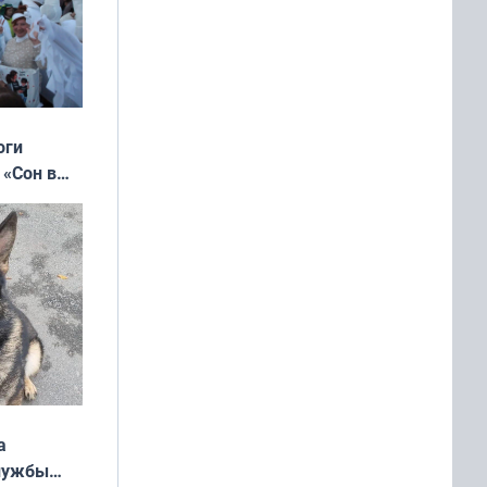
оги
 «Сон в
ь»
а
службы