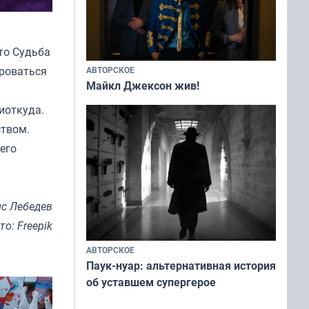
то Судьба
ироваться
АВТОРСКОЕ
Майкл Джексон жив!
иоткуда.
ством.
его
с Лебедев
то: Freepik
АВТОРСКОЕ
Паук-нуар: альтернативная история
об уставшем супергерое