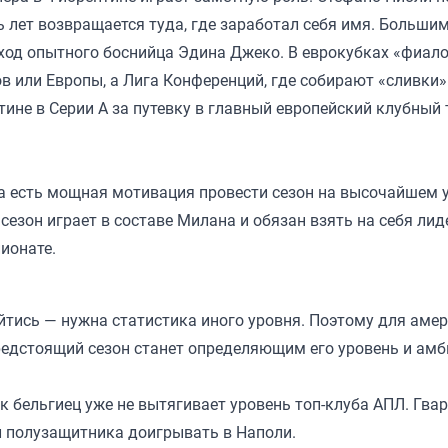
ь лет возвращается туда, где заработал себя имя. Больш
иход опытного боснийца Эдина Джеко. В еврокубках «фиал
в или Европы, а Лига Конференций, где собирают «сливки»
ине в Серии А за путевку в главный европейский клубный
ча есть мощная мотивация провести сезон на высочайшем 
езон играет в составе Милана и обязан взять на себя лид
ионате.
йтись — нужна статистика иного уровня. Поэтому для амер
предстоящий сезон станет определяющим его уровень и амб
к бельгиец уже не вытягивает уровень топ-клуба АПЛ. Гва
л полузащитника доигрывать в Наполи.