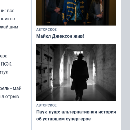
и: всё-
ерников
лижайшим
АВТОРСКОЕ
Майкл Джексон жив!
лера
в ПСЖ,
итул.
апрель–май
ыл отрыв
АВТОРСКОЕ
Паук-нуар: альтернативная история
об уставшем супергерое