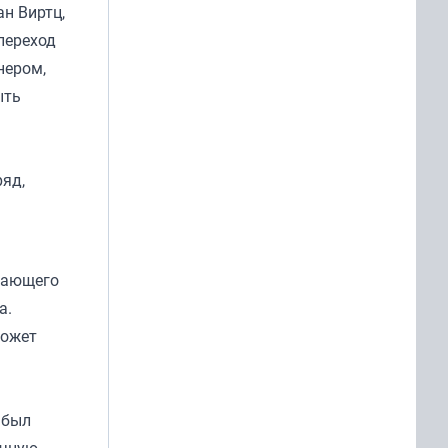
н Виртц,
переход
нером,
ыть
ряд,
адающего
а.
может
ыбыл
ичную