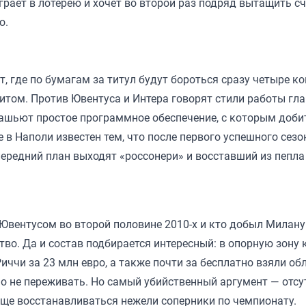
рает в лотерею и хочет во второй раз подряд вытащить с
о.
 где по бумагам за титул будут бороться сразу четыре к
итом. Против Ювентуса и Интера говорят стили работы гл
зашьют простое программное обеспечение, с которым доби
 в Наполи известен тем, что после первого успешного сезо
 передний план выходят «россонери» и восставший из пепл
 Ювентусом во второй половине 2010-х и кто добыл Милану
во. Да и состав подбирается интересный: в опорную зону 
иччи за 23 млн евро, а также почти за бесплатно взяли об
о не переживать. Но самый убийственный аргумент — отсу
аще восстанавливаться нежели соперники по чемпионату.