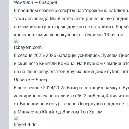
Чемпион — Бавария
В прошлом сезоне эксперты настороженно наблюдал
таки экс-звезда Манчестер Сити ранее не руководи
по чемпионату, которые дружно не вступили в борь
конкурентам из леверкузенского Байера 13 очков.
fcbayern.com
В сезоне 2025/2026 баварцы усилились Луисом Диас
и скисшего Кингсли Комана. На Клубном чемпионате
но на фоне результатов других немецких клубов, не
Провал — Байер
Ещё в сезоне 2024/2025 Байер еле тащил лямку в Бу
«аспириновые» выжали из себя 2 победы, 4 ничьих 
от Баварии по итогу). Теперь Леверкузен предстае
в Манчестер Юнайтед Эриком Тен Хагом.
bayer04.de