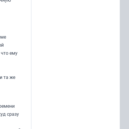
еме
ей
 что ему
и та же
времени
жуд сразу