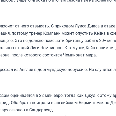
захочет от него отвыкать. С приходом Луиса Диаса в атаке
ация, поэтому тренер Компани может опустить Кейна в сх
ающего. Это не должно помешать британцу забить 20+ мяч
альных стадий Лиги Чемпионов. К тому же, Кейн понимает,
зона, после которого состоится Чемпионат мира.
реехал из Англии в дортмундскую Боруссию. Но случится л
дам оценивается в 22 млн евро, тогда как Джуд к этому 
адрид. Оба брата поиграли в английском Бирмингеме, но Д
пару сезонов в Сандерленд.