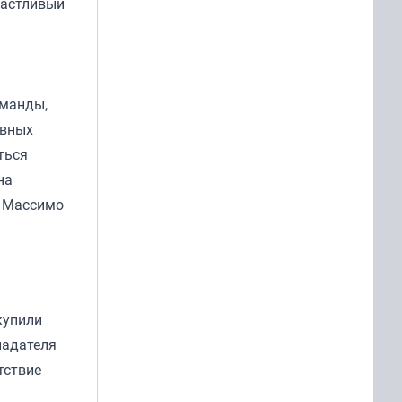
частливый
оманды,
авных
ться
на
а Массимо
купили
ладателя
тствие