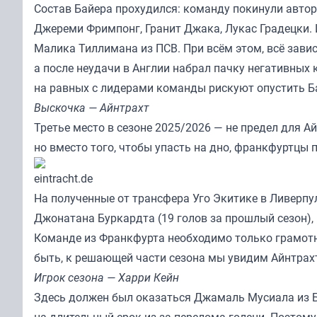
Состав Байера прохудился: команду покинули авто
Джереми Фримпонг, Гранит Джака, Лукас Градецки.
Малика Тиллимана из ПСВ. При всём этом, всё зави
а после неудачи в Англии набрал пачку негативных
на равных с лидерами команды рискуют опустить Б
Выскочка — Айнтрахт
Третье место в сезоне 2025/2026 — не предел для А
но вместо того, чтобы упасть на дно, франкфуртцы
eintracht.de
На полученные от трансфера Уго Экитике в Ливерпу
Джонатана Буркардта (19 голов за прошлый сезон),
Команде из Франкфурта необходимо только грамотн
быть, к решающей части сезона мы увидим Айнтрахт
Игрок сезона — Харри Кейн
Здесь должен был оказаться Джамаль Мусиала из 
на длительный срок из-за перелома голени. Поэтому