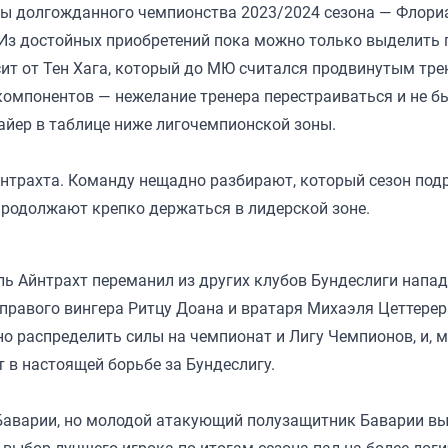
ры долгожданного чемпионства 2023/2024 сезона — Флориа
 Из достойных приобретений пока можно только выделить 
сит от Тен Хага, который до МЮ считался продвинутым тре
 компонентов — нежелание тренера перестраиваться и не б
айер в таблице ниже лигочемпионской зоны.
йнтрахта. Команду нещадно разбирают, который сезон под
 продолжают крепко держаться в лидерской зоне.
ль Айнтрахт переманил из других клубов Бундеслиги нап
 правого вингера Ритцу Доана и вратаря Михаэля Цеттерер
о распределить силы на чемпионат и Лигу Чемпионов, и, 
 в настоящей борьбе за Бундеслигу.
Баварии, но молодой атакующий полузащитник Баварии в
 выбор лучшего игрока по итогам сезона пал на более лог