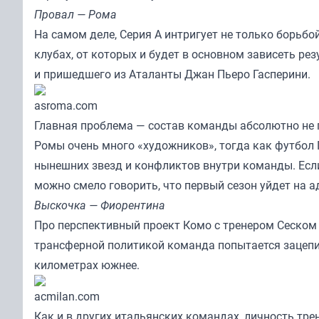
Провал — Рома
На самом деле, Серия А интригует не только борьбо
клубах, от которых и будет в основном зависеть ре
и пришедшего из Аталанты Джан Пьеро Гасперини.
asroma.com
Главная проблема — состав команды абсолютно не п
Ромы очень много «художников», тогда как футбол Г
нынешних звезд и конфликтов внутри команды. Если
можно смело говорить, что первый сезон уйдет на 
Выскочка — Фиорентина
Про перспективный проект Комо с тренером Сеском 
трансферной политикой команда попытается зацепит
километрах южнее.
acmilan.com
Как и в других итальянских командах, личность тре