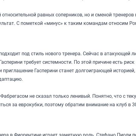
й относительной равных соперников, но и сменой тренеров
зультат. С пометкой «минус» к таким командам относим Р
одходит под стиль нового тренера. Сейчас в атакующей л
асперини требует системности. По этой причине есть риск
 приглашение Гасперини станет долгоиграющей историей, 
адаптацию.
Фабрегасом не сказал только ленивый. Понятно, что с тек
ься за еврокубки, поэтому обратим внимание на клуб в 3
нера в Фиорентине играет заметную роль. Стефано Пиоли п