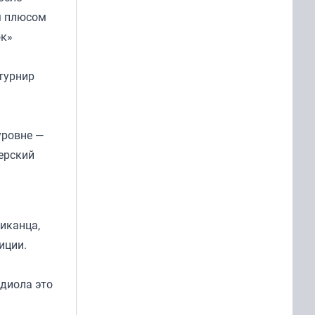
им плюсом
ок»
 турнир
уровне —
ерский
иканца,
иции.
рдиола это