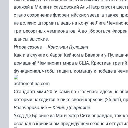
вояжей в Милан и саудовский Аль-Наср спустя шест
стало сохранение флорентийских звезд, а также пр
не должно штормить ведь на кону не Лига Чемпионо
третьесортных чемпионатов. А вот бороться Фиорент
шансы высокие.
Игрок сезона — Кристиан Пулишич
Как и в случае с Харри Кейном в Баварии у Пулиши
домашний Чемпионат мира в США. Кристиан третий с
функционал, чтобы тащить команду к победе в чемп
acffiorentina.com
Стандартными 20 очками по «гол+пас» здесь не обо
который находится в пике своей карьеры (26 лет), 
Разочарование — Кевин Де Брюйне
Уход Де Брюйне из Манчестер Сити оправдан, так ка
осознал в кризисном предыдущем сезоне и отпусти