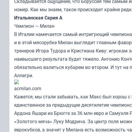
Складывается ощущение, что Боруссия тем самым иг
номер. Как мы знаем, такое происходит крайне редк
Итальянская Серия А
Чемпион — Милан
В Италии намечается самый интригующий чемпионат,
и в этой мясорубке Милан выглядит главным фавор
тренеров Игора Тудора и Кристиана Киву: игрокам 
наивысшего результата будет тяжело. Антонио Конте
обязательно валиться кубарем во втором. И тут на
Аллегри.
acmilan.com
Кажется, мы стали забывать, как Макс был хорош с
единственное за предыдущее десятилетие чемпионст
Ардона Яшари из Брюгге за 36 млн евро и Самуэля Р
«Золотого мяча» Луку Модрича. За центр поля можн
еврокубков, а значит у Милана есть возможность ч