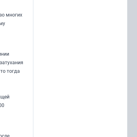
 во многих
ому
инии
 затухания
то тогда
ущей
00
осле