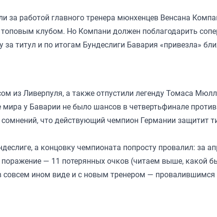
и за работой главного тренера мюнхенцев Венсана Компан
л топовым клубом. Но Компани должен поблагодарить соп
бу за титул и по итогам Бундеслиги Бавария «привезла» б
ом из Ливерпуля, а также отпустили легенду Томаса Мюл
 мира у Баварии не было шансов в четвертьфинале проти
т сомнений, что действующий чемпион Германии защитит т
ндеслиге, а концовку чемпионата попросту провалил: за 
и поражение — 11 потерянных очков (читаем выше, какой б
т в совсем ином виде и с новым тренером — провалившимся