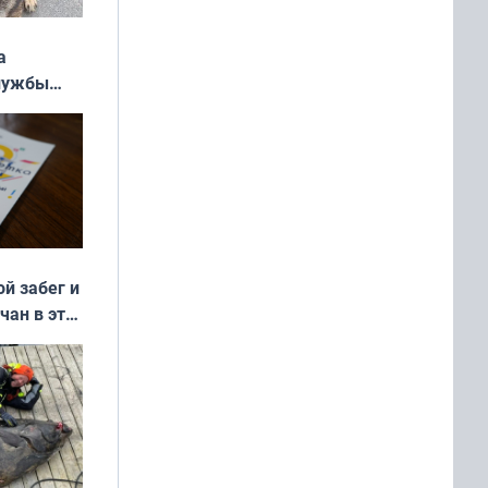
а
службы
ой забег и
чан в эти