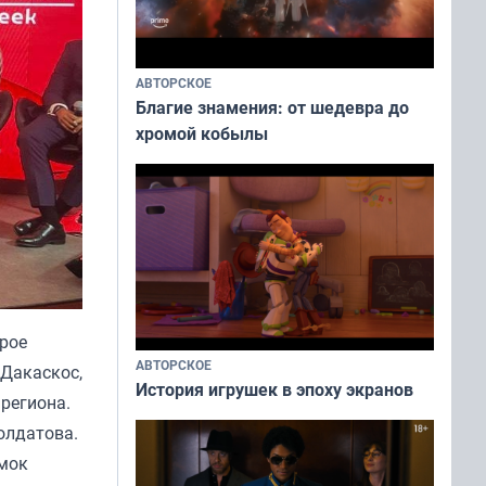
АВТОРСКОЕ
Благие знамения: от шедевра до
хромой кобылы
рое
АВТОРСКОЕ
 Дакаскос,
История игрушек в эпоху экранов
региона.
олдатова.
ёмок