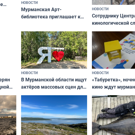
НОВОСТИ
ые
Мурманская Арт-
НОВОСТИ
Север»
Сотруднику Центр
библиотека приглашает к
кинологической 
сотрудничеству художников
ищут новый дом
и фотографов
НОВОСТИ
НОВОСТИ
В Мурманской области ищут
ерян
«Табуретка», ночн
актёров массовых сцен для
дной
кино ждут мурман
съёмок в
та
выходные
короткометражном фильме