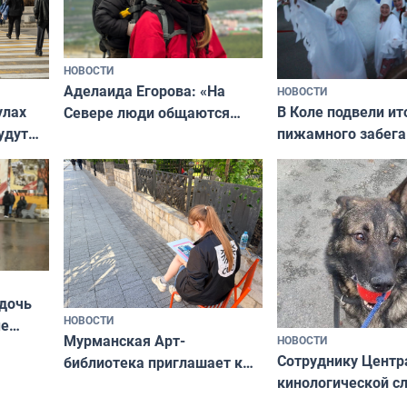
НОВОСТИ
Аделаида Егорова: «На
НОВОСТИ
В Коле подвели ит
улах
Севере люди общаются
пижамного забега
удут
не потому, что это выгодно,
Олимпийскую ноч
а потому что
ты им интересен»
 дочь
НОВОСТИ
ые
Мурманская Арт-
НОВОСТИ
Север»
Сотруднику Центр
библиотека приглашает к
кинологической 
сотрудничеству художников
ищут новый дом
и фотографов