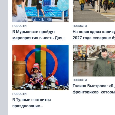
НОВОСТИ
НОВОСТИ
В Мурманске пройдут
На новогодних каник
мероприятия в честь Дня
2027 года северяне б
физкультурника
отдыхать 11 дней
НОВОСТИ
Галина Быстрова: «Я
фронтовиков, котор
НОВОСТИ
приехали осваивать 
В Туломе состоится
празднование
Международного дня