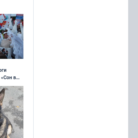
оги
 «Сон в
ь»