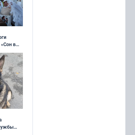
оги
 «Сон в
ь»
а
службы