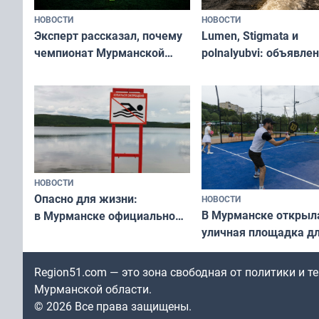
НОВОСТИ
НОВОСТИ
Эксперт рассказал, почему
Lumen, Stigmata и
чемпионат Мурманской
polnalyubvi: объявле
области по футболу остался
хедлайнеры фестива
незамеченным
«Имандра» в 2026 го
НОВОСТИ
Опасно для жизни:
НОВОСТИ
В Мурманске открыл
в Мурманске официально
уличная площадка д
запретили купаться
в падел
в городских водоёмах
Region51.com — это зона свободная от политики и 
Мурманской области.
© 2026 Все права защищены.