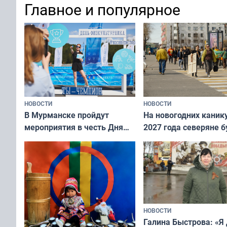
Главное и популярное
коренных народов мира
НОВОСТИ
НОВОСТИ
В Мурманске пройдут
На новогодних каник
мероприятия в честь Дня
2027 года северяне б
физкультурника
отдыхать 11 дней
НОВОСТИ
Галина Быстрова: «Я