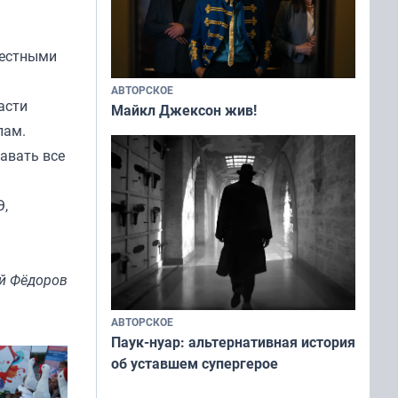
местными
АВТОРСКОЕ
асти
Майкл Джексон жив!
пам.
авать все
Э,
й Фёдоров
АВТОРСКОЕ
Паук-нуар: альтернативная история
об уставшем супергерое