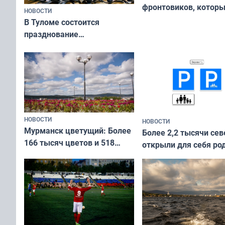
фронтовиков, котор
НОВОСТИ
приехали осваивать 
В Туломе состоится
празднование
Международного дня
коренных народов мира
НОВОСТИ
НОВОСТИ
Мурманск цветущий: Более
Более 2,2 тысячи сев
166 тысяч цветов и 518
открыли для себя ро
вазонов
край в рамках проек
«Туризм для своих»