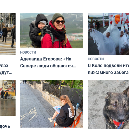
НОВОСТИ
Аделаида Егорова: «На
НОВОСТИ
В Коле подвели ит
улах
Севере люди общаются
пижамного забега
удут
не потому, что это выгодно,
Олимпийскую ноч
а потому что
ты им интересен»
 дочь