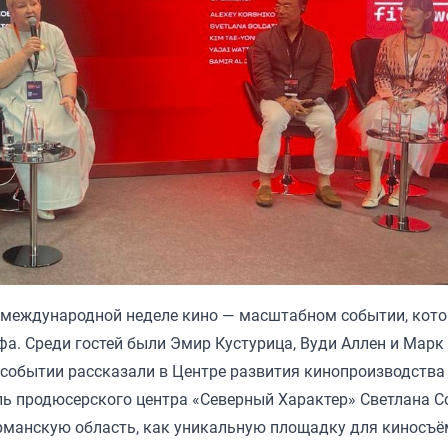
 международной неделе кино — масштабном событии, кото
а. Среди гостей были Эмир Кустурица, Вуди Аллен и Марк
 событии рассказали в Центре развития кинопроизводства 
ь продюсерского центра «Северный Характер» Светлана С
рманскую область, как уникальную площадку для киносъ