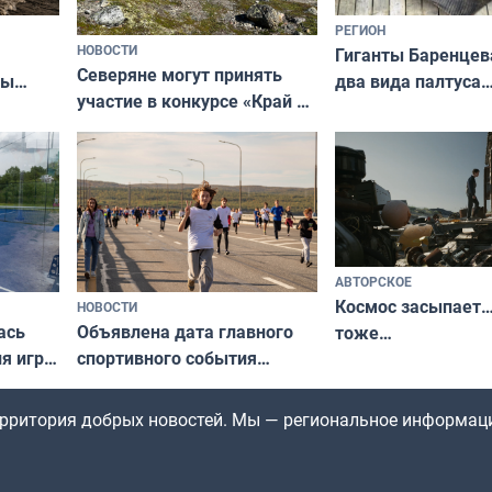
РЕГИОН
НОВОСТИ
Гиганты Баренцев
Северяне могут принять
два вида палтуса
ны
участие в конкурсе «Край у
и их рекордные т
ля
северной границы: фотогид
да
по Печенгскому округу»
АВТОРСКОЕ
Космос засыпает…
НОВОСТИ
ась
Объявлена дата главного
тоже…
ля игры
спортивного события
Заполярья: как зарождался
фестиваль «Гольфстрим»
территория добрых новостей. Мы — региональное информац