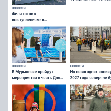
НОВОСТИ
Филя готов к
выступлениям: в
мурманском океанариуме
рассказали о состоянии
тюленей
НОВОСТИ
НОВОСТИ
В Мурманске пройдут
На новогодних каник
мероприятия в честь Дня
2027 года северяне б
физкультурника
отдыхать 11 дней