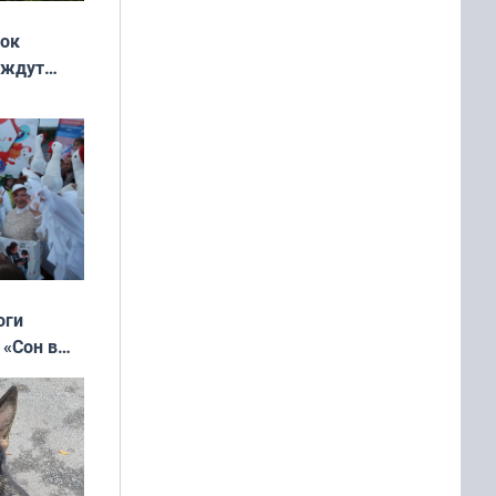
жок
 ждут
выходные
оги
 «Сон в
ь»