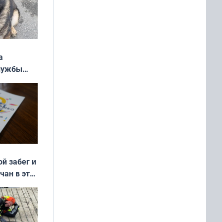
а
службы
ой забег и
чан в эти