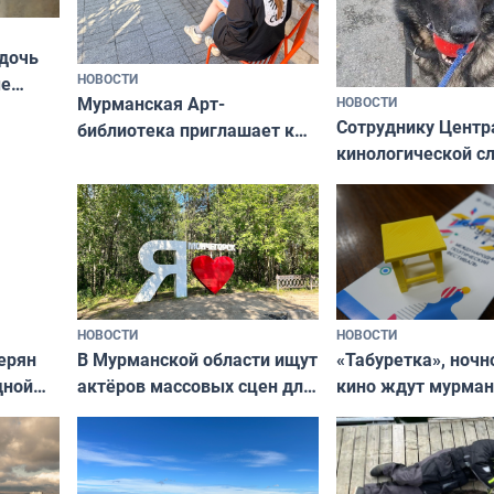
 дочь
НОВОСТИ
ые
Мурманская Арт-
НОВОСТИ
Север»
Сотруднику Центр
библиотека приглашает к
кинологической 
сотрудничеству художников
ищут новый дом
и фотографов
НОВОСТИ
НОВОСТИ
В Мурманской области ищут
ерян
«Табуретка», ночн
актёров массовых сцен для
дной
кино ждут мурман
съёмок в
та
выходные
короткометражном фильме