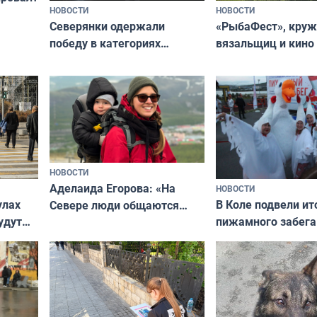
НОВОСТИ
НОВОСТИ
«РыбаФест», кру
Северянки одержали
вязальщиц и кино
победу в категориях
мурманчан в эти 
всероссийского конкурса
«Мисс и Миссис Великая
Русь»
НОВОСТИ
Аделаида Егорова: «На
НОВОСТИ
В Коле подвели ит
улах
Севере люди общаются
пижамного забега
удут
не потому, что это выгодно,
Олимпийскую ноч
а потому что
ты им интересен»