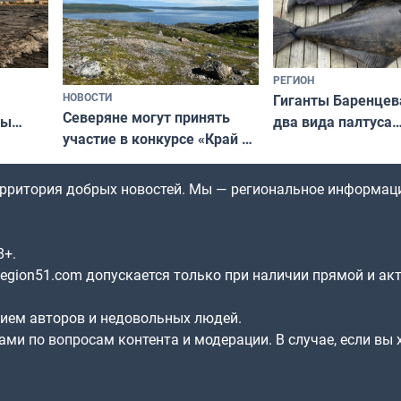
РЕГИОН
НОВОСТИ
Гиганты Баренцев
Северяне могут принять
два вида палтуса
ны
участие в конкурсе «Край у
и их рекордные т
ля
северной границы: фотогид
да
по Печенгскому округу»
территория добрых новостей. Мы — региональное информац
8+.
gion51.com допускается только при наличии прямой и ак
нием авторов и недовольных людей.
ами по вопросам контента и модерации. В случае, если вы