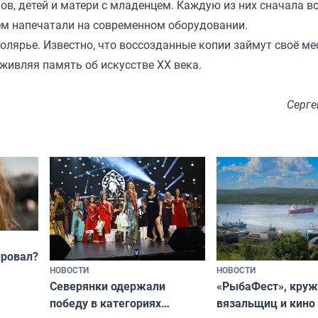
в, детей и матери с младенцем. Каждую из них сначала в
ем напечатали на современном оборудовании.
олярье. Известно, что воссозданные копии займут своё ме
живляя память об искусстве ХХ века.
Серге
провал?
НОВОСТИ
НОВОСТИ
«РыбаФест», кру
Северянки одержали
вязальщиц и кино
победу в категориях