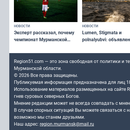
НОВОСТИ
НОВОСТИ
Эксперт рассказал, почему
Lumen, Stigmata и
чемпионат Мурманской
polnalyubvi: объявле
области по футболу остался
хедлайнеры фестива
незамеченным
«Имандра» в 2026 го
Region51.com — это зона свободная от политики и 
Мурманской области.
© 2026 Все права защищены.
Публикуемая информация предназначена для лиц 1
Использование материалов размещенных на сайте Re
гнев суровых северных Богов.
Мнение редакции может не всегда совпадать с мне
В случае спорных ситуаций Вы можете связаться с н
возможно мы станем друзьями.
Наш адрес:
region.murmansk@mail.ru