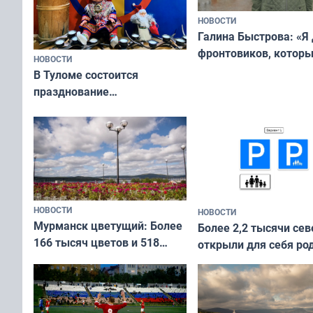
НОВОСТИ
Галина Быстрова: «Я
фронтовиков, котор
НОВОСТИ
приехали осваивать 
В Туломе состоится
празднование
Международного дня
коренных народов мира
НОВОСТИ
НОВОСТИ
Мурманск цветущий: Более
Более 2,2 тысячи сев
166 тысяч цветов и 518
открыли для себя ро
вазонов
край в рамках проек
«Туризм для своих»