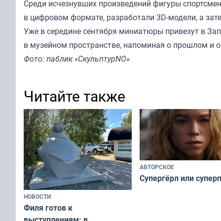
Среди исчезнувших произведений фигуры спортсмено
в цифровом формате, разработали 3D-модели, а зат
Уже в середине сентября миниатюры привезут в Зап
в музейном пространстве, напоминая о прошлом и о
Фото: паблик «СкульптурNO»
Читайте также
АВТОРСКОЕ
Супергёрл или супер
НОВОСТИ
Филя готов к
выступлениям: в