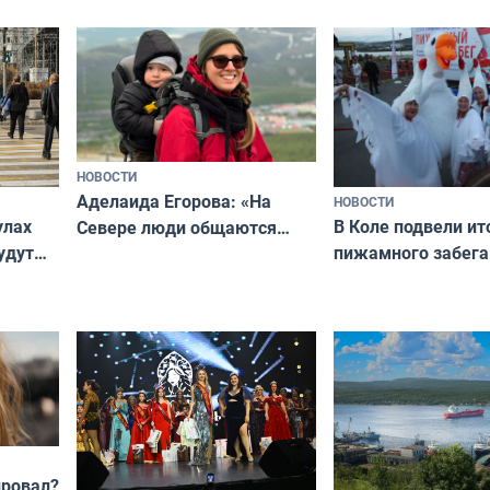
мурманчан в эти 
всероссийского конкурса
«Мисс и Миссис Великая
Русь»
НОВОСТИ
Аделаида Егорова: «На
НОВОСТИ
В Коле подвели ит
улах
Севере люди общаются
пижамного забега
удут
не потому, что это выгодно,
Олимпийскую ноч
а потому что
ты им интересен»
провал?