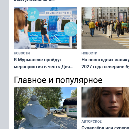
мурманском океанариуме
рассказали о состоянии
тюленей
НОВОСТИ
НОВОСТИ
В Мурманске пройдут
На новогодних каник
мероприятия в честь Дня
2027 года северяне б
физкультурника
отдыхать 11 дней
Главное и популярное
АВТОРСКОЕ
Супергёрл или супер