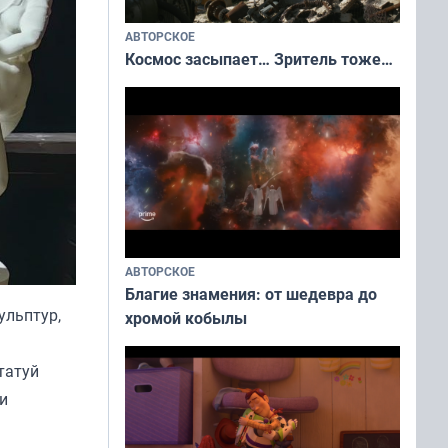
АВТОРСКОЕ
Космос засыпает… Зритель тоже…
АВТОРСКОЕ
Благие знамения: от шедевра до
ульптур,
хромой кобылы
татуй
и