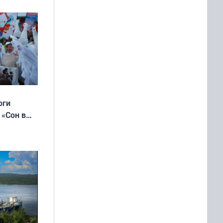
выходные
оги
 «Сон в
ь»