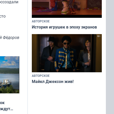
оссоздали
сто
АВТОРСКОЕ
История игрушек в эпоху экранов
й Фёдоров
АВТОРСКОЕ
Майкл Джексон жив!
жок
 ждут