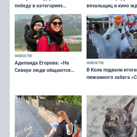
вязальщиц и кино ж
победу в категориях
мурманчан в эти вы
всероссийского конкурса
«Мисс и Миссис Великая
Русь»
НОВОСТИ
Аделаида Егорова: «На
НОВОСТИ
В Коле подвели итоги
Севере люди общаются
пижамного забега «С
не потому, что это выгодно,
Олимпийскую ночь»
а потому что
ты им интересен»