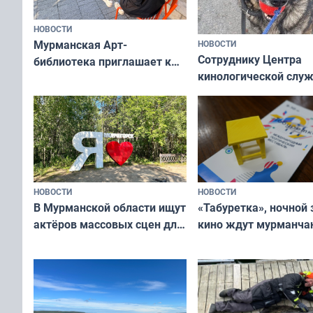
НОВОСТИ
Мурманская Арт-
НОВОСТИ
Сотруднику Центра
библиотека приглашает к
кинологической слу
сотрудничеству художников
ищут новый дом
и фотографов
НОВОСТИ
НОВОСТИ
В Мурманской области ищут
«Табуретка», ночной 
актёров массовых сцен для
кино ждут мурманчан
съёмок в
выходные
короткометражном фильме