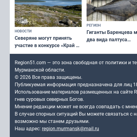
РЕГИОН
НОВОСТИ
Гиганты Баренцева м
Северяне могут принять
два вида палтуса
участие в конкурсе «Край у
и их рекордные троф
северной границы: фотогид
по Печенгскому округу»
Region51.com — это зона свободная от политики и 
Мурманской области.
© 2026 Все права защищены.
Публикуемая информация предназначена для лиц 1
Использование материалов размещенных на сайте Re
гнев суровых северных Богов.
Мнение редакции может не всегда совпадать с мне
В случае спорных ситуаций Вы можете связаться с н
возможно мы станем друзьями.
Наш адрес:
region.murmansk@mail.ru