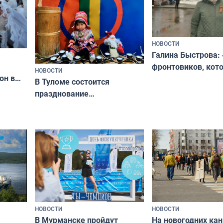
НОВОСТИ
Галина Быстрова: 
фронтовиков, кот
НОВОСТИ
он в
приехали осваива
В Туломе состоится
празднование
Международного дня
коренных народов мира
НОВОСТИ
НОВОСТИ
В Мурманске пройдут
На новогодних ка