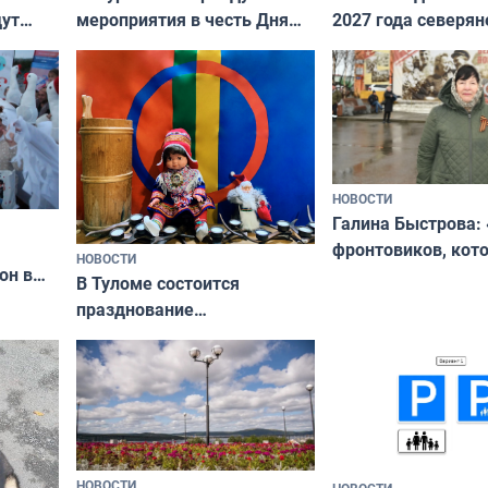
дут
мероприятия в честь Дня
2027 года северян
ходные
физкультурника
отдыхать 11 дней
НОВОСТИ
Галина Быстрова: 
фронтовиков, кот
НОВОСТИ
он в
приехали осваива
В Туломе состоится
празднование
Международного дня
коренных народов мира
НОВОСТИ
НОВОСТИ