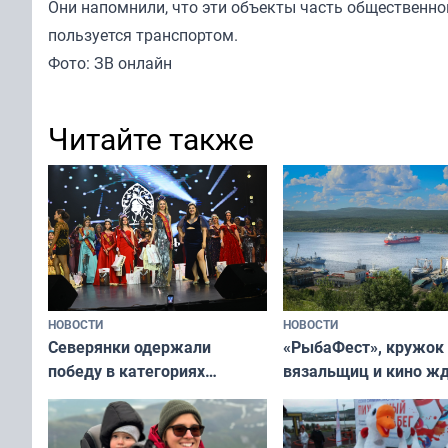
Они напомнили, что эти объекты часть общественног
пользуется транспортом.
Фото: ЗВ онлайн
Читайте также
НОВОСТИ
НОВОСТИ
«РыбаФест», кружок
Северянки одержали
вязальщиц и кино ж
победу в категориях
мурманчан в эти вы
всероссийского конкурса
«Мисс и Миссис Великая
Русь»