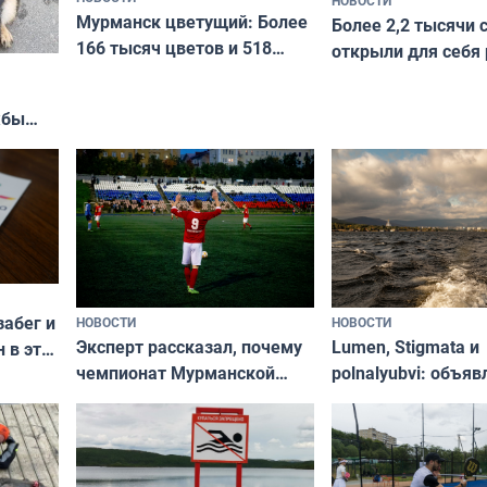
Мурманск цветущий: Более
Более 2,2 тысячи 
166 тысяч цветов и 518
открыли для себя
вазонов
край в рамках про
«Туризм для своих
жбы
забег и
НОВОСТИ
НОВОСТИ
Эксперт рассказал, почему
Lumen, Stigmata и
 в эти
чемпионат Мурманской
polnalyubvi: объя
области по футболу остался
хедлайнеры фест
незамеченным
«Имандра» в 2026 