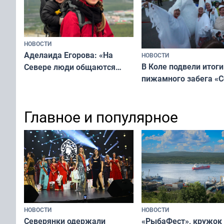
НОВОСТИ
Аделаида Егорова: «На
НОВОСТИ
В Коле подвели итоги
Севере люди общаются
пижамного забега «С
не потому, что это выгодно,
Олимпийскую ночь»
а потому что
ты им интересен»
Главное и популярное
НОВОСТИ
НОВОСТИ
«РыбаФест», кружок
Северянки одержали