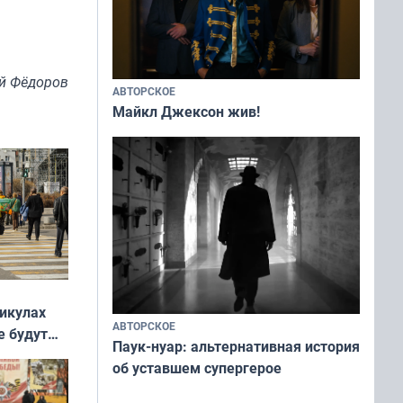
й Фёдоров
АВТОРСКОЕ
Майкл Джексон жив!
никулах
АВТОРСКОЕ
е будут
Паук-нуар: альтернативная история
об уставшем супергерое