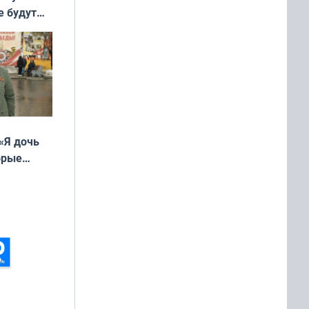
е будут
«Я дочь
орые
ть Север»