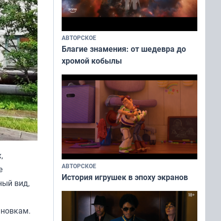
АВТОРСКОЕ
Благие знамения: от шедевра до
хромой кобылы
,
АВТОРСКОЕ
е
История игрушек в эпоху экранов
ный вид,
ановкам.