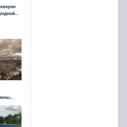
северян
 родной
екта
»
влены
иваля
года