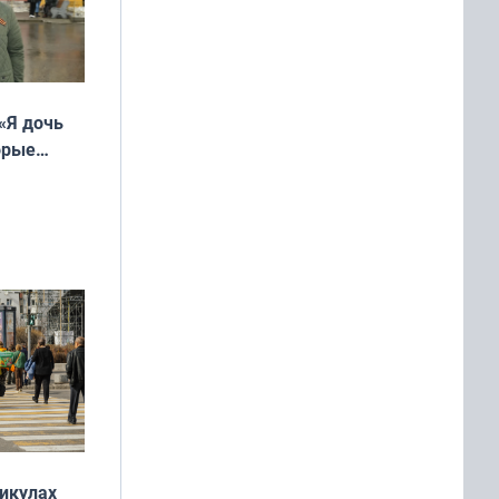
«Я дочь
орые
ть Север»
никулах