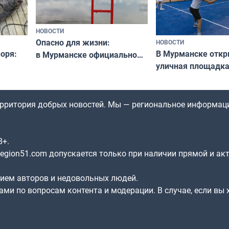
НОВОСТИ
Опасно для жизни:
НОВОСТИ
оря:
В Мурманске отк
в Мурманске официально
уличная площадка
запретили купаться
еи
в падел
в городских водоёмах
территория добрых новостей. Мы — региональное информац
8+.
gion51.com допускается только при наличии прямой и ак
нием авторов и недовольных людей.
ами по вопросам контента и модерации. В случае, если вы