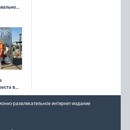
:
циально
ся
мах
а
еста в
ионно-развлекательное интернет-издание