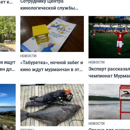
Сотруднику Центра
ет к
кинологической службы
ожников
ищут новый дом
НОВОСТИ
ти ищут
«Табуретка», ночной забег и
НОВОСТИ
Эксперт рассказал
ен для
кино ждут мурманчан в эти
чемпионат Мурма
выходные
области по футбол
фильме
незамеченным
НОВОСТИ