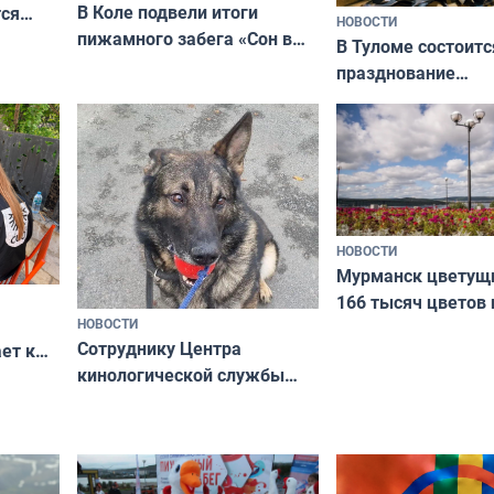
В Коле подвели итоги
ся
НОВОСТИ
пижамного забега «Сон в
годно,
В Туломе состоитс
Олимпийскую ночь»
празднование
Международного 
коренных народов
НОВОСТИ
Мурманск цветущи
166 тысяч цветов 
НОВОСТИ
вазонов
Сотруднику Центра
ет к
кинологической службы
ожников
ищут новый дом