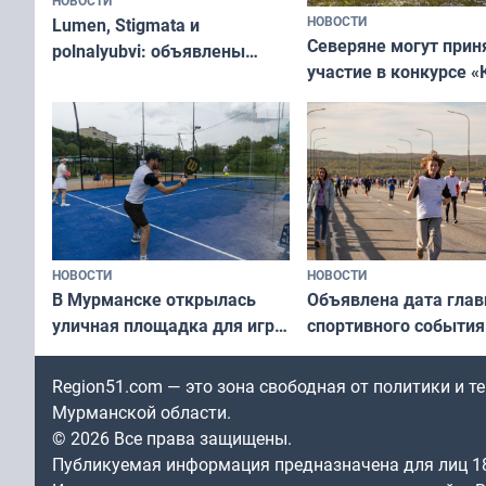
НОВОСТИ
НОВОСТИ
Lumen, Stigmata и
Северяне могут прин
polnalyubvi: объявлены
участие в конкурсе «
хедлайнеры фестиваля
северной границы: ф
«Имандра» в 2026 года
по Печенгскому окру
НОВОСТИ
НОВОСТИ
В Мурманске открылась
Объявлена дата глав
уличная площадка для игры
спортивного события
в падел
Заполярья: как заро
фестиваль «Гольфст
Region51.com — это зона свободная от политики и 
Мурманской области.
© 2026 Все права защищены.
Публикуемая информация предназначена для лиц 1