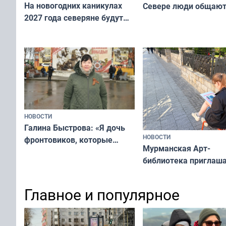
На новогодних каникулах
Севере люди общают
2027 года северяне будут
не потому, что это вы
отдыхать 11 дней
а потому что
ты им интересен»
НОВОСТИ
Галина Быстрова: «Я дочь
НОВОСТИ
фронтовиков, которые
Мурманская Арт-
приехали осваивать Север»
библиотека приглаша
сотрудничеству худ
и фотографов
Главное и популярное