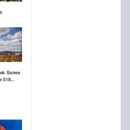
я
дня
 мира
й: Более
и 518