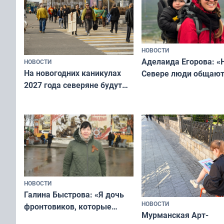
НОВОСТИ
Аделаида Егорова: «
НОВОСТИ
На новогодних каникулах
Севере люди общают
2027 года северяне будут
не потому, что это вы
отдыхать 11 дней
а потому что
ты им интересен»
НОВОСТИ
Галина Быстрова: «Я дочь
НОВОСТИ
фронтовиков, которые
Мурманская Арт-
приехали осваивать Север»