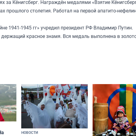
оях за Кёнигсберг. Награждён медалями «Взятие Кёнигсбер
одах прошлого столетия. Работал на первой апатито-нефели
йне 1941-1945 гг» учредил президент РФ Владимир Путин.
 держащий красное знамя. Вся медаль выполнена в золото
На
НОВОСТИ