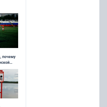
, почему
нской
у остался