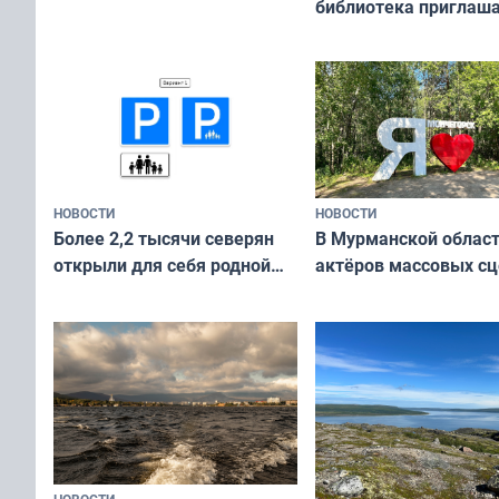
библиотека приглаша
сотрудничеству худ
и фотографов
НОВОСТИ
НОВОСТИ
В Мурманской облас
Более 2,2 тысячи северян
актёров массовых сц
открыли для себя родной
съёмок в
край в рамках проекта
короткометражном 
«Туризм для своих»