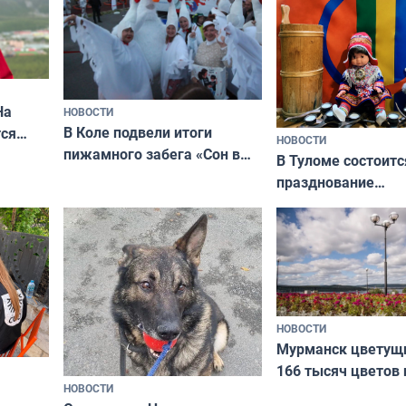
На
НОВОСТИ
В Коле подвели итоги
ся
НОВОСТИ
пижамного забега «Сон в
годно,
В Туломе состоитс
Олимпийскую ночь»
празднование
Международного 
коренных народов
НОВОСТИ
Мурманск цветущи
166 тысяч цветов 
НОВОСТИ
вазонов