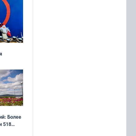
я
дня
 мира
й: Более
и 518