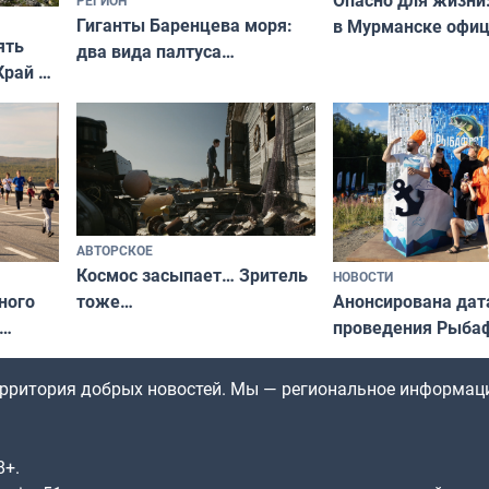
Опасно для жизни
РЕГИОН
Гиганты Баренцева моря:
в Мурманске офи
ять
два вида палтуса
запретили купать
Край у
и их рекордные трофеи
в городских водоё
отогид
гу»
АВТОРСКОЕ
Космос засыпает… Зритель
НОВОСТИ
ного
Анонсирована дат
тоже…
проведения Рыбаф
ждался
2026 году
рим»
территория добрых новостей. Мы — региональное информац
8+.