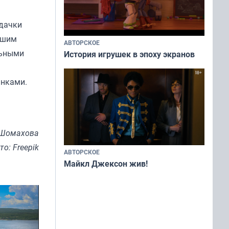
адачки
ьшим
АВТОРСКОЕ
льными
История игрушек в эпоху экранов
инками.
 Шомахова
то: Freepik
АВТОРСКОЕ
Майкл Джексон жив!