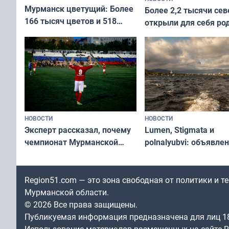
Мурманск цветущий: Более
Более 2,2 тысячи сев
166 тысяч цветов и 518
открыли для себя ро
вазонов
край в рамках проек
«Туризм для своих»
НОВОСТИ
НОВОСТИ
Эксперт рассказал, почему
Lumen, Stigmata и
чемпионат Мурманской
polnalyubvi: объявле
области по футболу остался
хедлайнеры фестива
незамеченным
«Имандра» в 2026 го
Region51.com — это зона свободная от политики и 
Мурманской области.
© 2026 Все права защищены.
Публикуемая информация предназначена для лиц 1