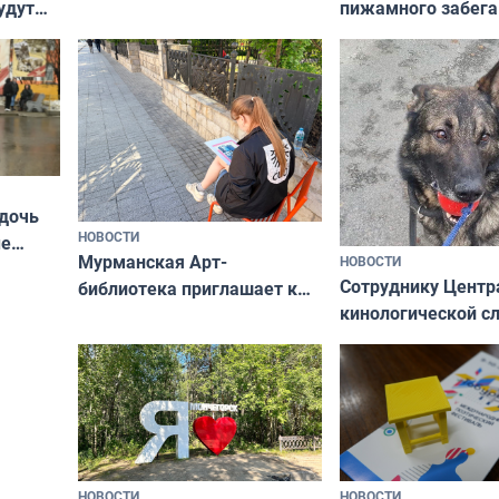
пижамного забега
удут
не потому, что это выгодно,
Олимпийскую ноч
а потому что
ты им интересен»
 дочь
НОВОСТИ
ые
Мурманская Арт-
НОВОСТИ
Север»
Сотруднику Центр
библиотека приглашает к
кинологической 
сотрудничеству художников
ищут новый дом
и фотографов
НОВОСТИ
НОВОСТИ