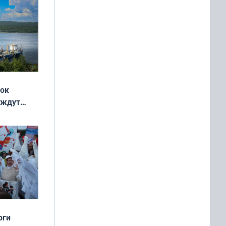
жок
 ждут
выходные
оги