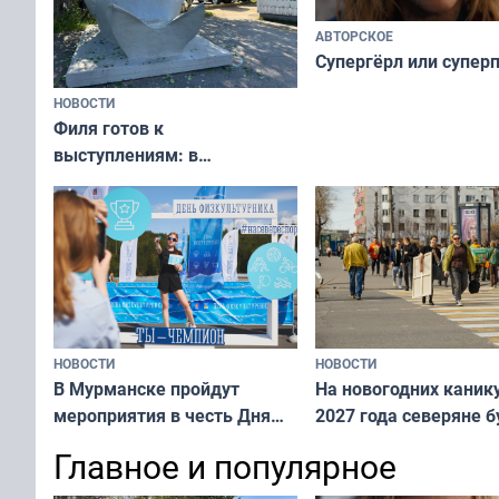
АВТОРСКОЕ
Супергёрл или супер
НОВОСТИ
Филя готов к
выступлениям: в
мурманском океанариуме
рассказали о состоянии
тюленей
НОВОСТИ
НОВОСТИ
В Мурманске пройдут
На новогодних каник
мероприятия в честь Дня
2027 года северяне б
физкультурника
отдыхать 11 дней
Главное и популярное