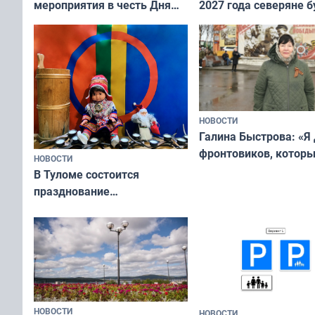
мероприятия в честь Дня
2027 года северяне б
физкультурника
отдыхать 11 дней
НОВОСТИ
Галина Быстрова: «Я
фронтовиков, котор
НОВОСТИ
приехали осваивать 
В Туломе состоится
празднование
Международного дня
коренных народов мира
НОВОСТИ
НОВОСТИ