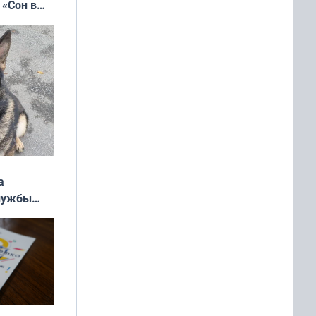
 «Сон в
ь»
а
службы