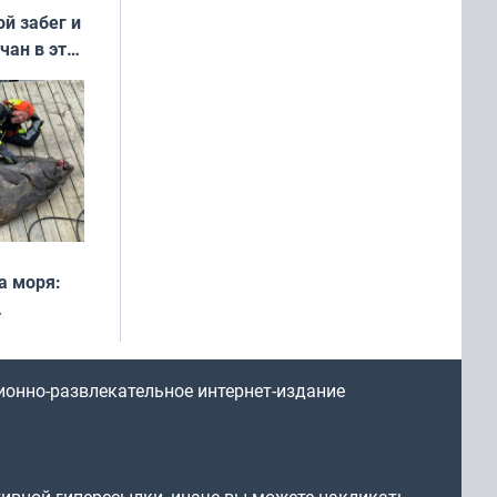
ой забег и
чан в эти
а моря:
рофеи
ионно-развлекательное интернет-издание