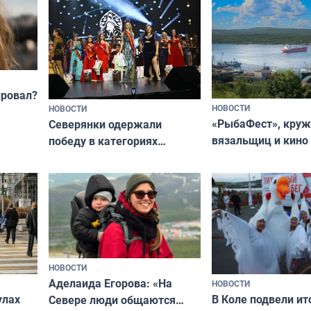
провал?
НОВОСТИ
НОВОСТИ
«РыбаФест», кру
Северянки одержали
вязальщиц и кино
победу в категориях
мурманчан в эти 
всероссийского конкурса
«Мисс и Миссис Великая
Русь»
НОВОСТИ
Аделаида Егорова: «На
НОВОСТИ
В Коле подвели ит
улах
Севере люди общаются