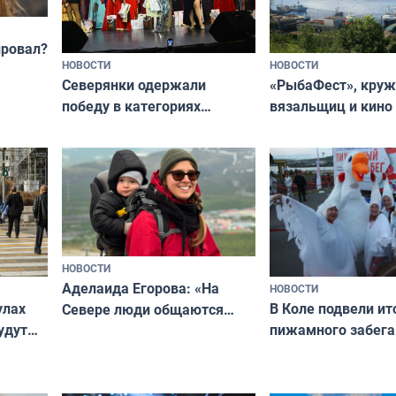
провал?
НОВОСТИ
НОВОСТИ
«РыбаФест», кру
Северянки одержали
вязальщиц и кино
победу в категориях
мурманчан в эти 
всероссийского конкурса
«Мисс и Миссис Великая
Русь»
НОВОСТИ
Аделаида Егорова: «На
НОВОСТИ
В Коле подвели ит
улах
Севере люди общаются
пижамного забега
удут
не потому, что это выгодно,
Олимпийскую ноч
а потому что
ты им интересен»