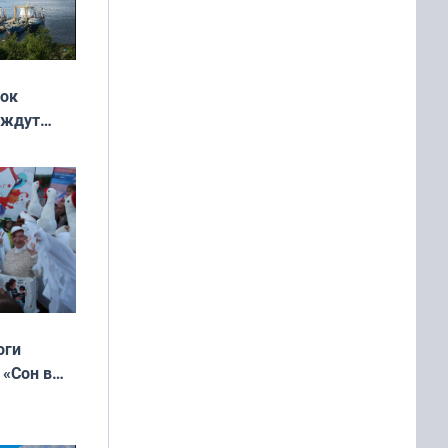
жок
 ждут
выходные
оги
 «Сон в
ь»