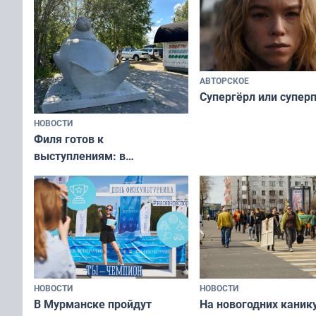
АВТОРСКОЕ
Супергёрл или супер
НОВОСТИ
Филя готов к
выступлениям: в
мурманском океанариуме
рассказали о состоянии
тюленей
НОВОСТИ
НОВОСТИ
В Мурманске пройдут
На новогодних каник