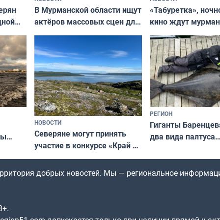
В Мурманской области ищут
ерян
«Табуретка», ночн
актёров массовых сцен для
дной
кино ждут мурман
съёмок в
та
выходные
короткометражном фильме
РЕГИОН
НОВОСТИ
Гиганты Баренцев
Северяне могут принять
два вида палтуса
ны
участие в конкурсе «Край у
и их рекордные т
ля
северной границы: фотогид
да
по Печенгскому округу»
территория добрых новостей. Мы — региональное информац
8+.