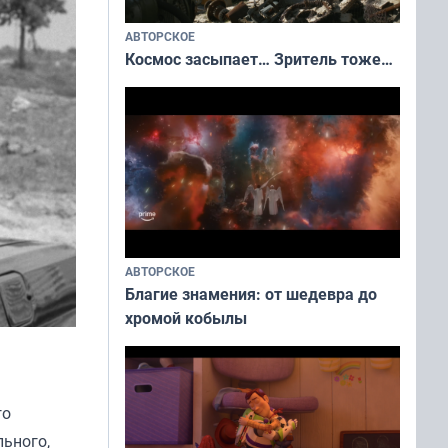
АВТОРСКОЕ
Космос засыпает… Зритель тоже…
АВТОРСКОЕ
Благие знамения: от шедевра до
хромой кобылы
го
льного,