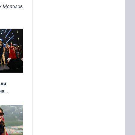
й Морозов
али
ях
онкурса
еликая