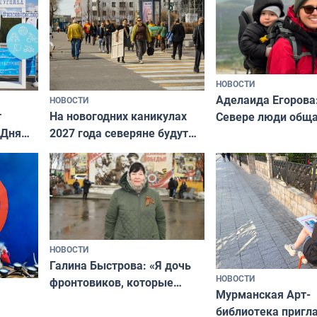
нии
Русь»
НОВОСТИ
Аделаида Егорова
НОВОСТИ
т
На новогодних каникулах
Севере люди общ
 Дня
2027 года северяне будут
не потому, что это
отдыхать 11 дней
а потому что
ты им интересен»
НОВОСТИ
Галина Быстрова: «Я дочь
НОВОСТИ
фронтовиков, которые
Мурманская Арт-
приехали осваивать Север»
библиотека пригл