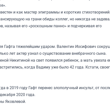
ке».
звестен и как мастер эпиграммы и коротких стихотворений
ансирующую на грани обиды коллег, но никогда не задевал
в, называя его «роскошным панно» и подчеркивая его
для Гафта тяжелейшим ударом. Валентин Иосифович сокруш
олько лет актер узнал о существование внебрачного сына.
еной Никитиной на свет появился ребенок, а мать увезла е
встретились, когда Вадиму уже было 42 года. Кстати, свое
да в 2019 году Гафт перенес злополучный инсульт, от пос
декабря 2020 года.
ны Яковлевой.