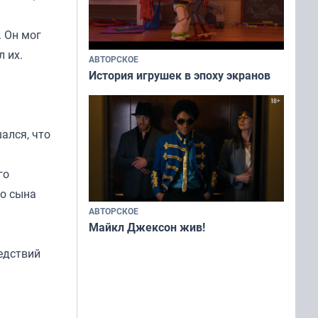
. Он мог
 их.
АВТОРСКОЕ
История игрушек в эпоху экранов
ался, что
го
го сына
АВТОРСКОЕ
Майкл Джексон жив!
ледствий