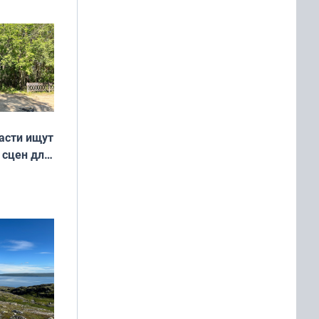
удожников
асти ищут
 сцен для
м фильме