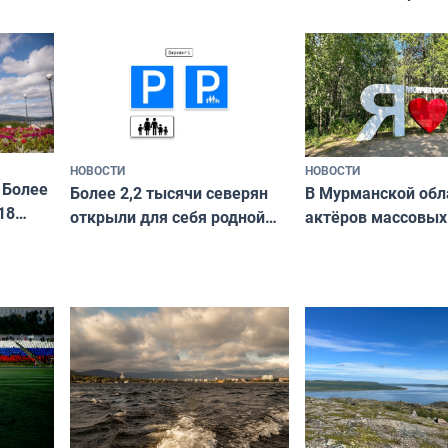
сотрудничеству х
я
и фотографов
ира
НОВОСТИ
НОВОСТИ
 Более
В Мурманской обл
Более 2,2 тысячи северян
18
актёров массовых
открыли для себя родной
съёмок в
край в рамках проекта
короткометражно
«Туризм для своих»