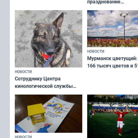
празднование
Международного дн
коренных народов м
НОВОСТИ
Мурманск цветущий:
166 тысяч цветов и 5
НОВОСТИ
вазонов
Сотруднику Центра
кинологической службы
ищут новый дом
НОВОСТИ