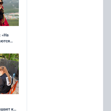
: «На
аются
 выгодно,
ашает к