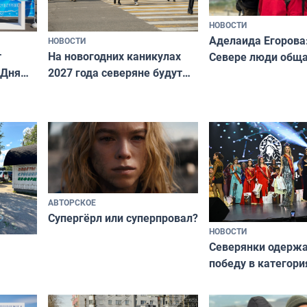
НОВОСТИ
Аделаида Егорова
НОВОСТИ
т
На новогодних каникулах
Севере люди общ
 Дня
2027 года северяне будут
не потому, что это
отдыхать 11 дней
а потому что
ты им интересен»
АВТОРСКОЕ
Супергёрл или суперпровал?
НОВОСТИ
Северянки одерж
победу в категори
всероссийского к
риуме
«Мисс и Миссис В