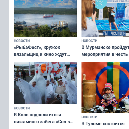
рассказали о состоя
тюленей
НОВОСТИ
НОВОСТИ
«РыбаФест», кружок
В Мурманске пройду
вязальщиц и кино ждут
мероприятия в честь
мурманчан в эти выходные
физкультурника
НОВОСТИ
В Коле подвели итоги
НОВОСТИ
пижамного забега «Сон в
В Туломе состоится
Олимпийскую ночь»