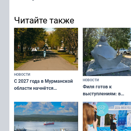
Читайте также
НОВОСТИ
НОВОСТИ
С 2027 года в Мурманской
Филя готов к
области начнётся
выступлениям: в
вакцинация детей и
мурманском океана
подростков от ВПЧ
рассказали о состоя
тюленей