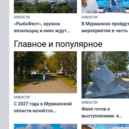
НОВОСТИ
НОВОСТИ
«РыбаФест», кружок
В Мурманске пройду
вязальщиц и кино ждут
мероприятия в честь
мурманчан в эти выходные
физкультурника
Главное и популярное
НОВОСТИ
НОВОСТИ
С 2027 года в Мурманской
Филя готов к
области начнётся
выступлениям: в
вакцинация детей и
мурманском океана
подростков от ВПЧ