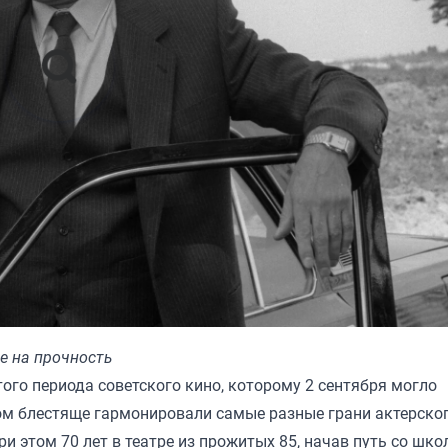
е на прочность
ого периода советского кино, которому 2 сентября могло
ром блестяще гармонировали самые разные грани актерско
ри этом 70 лет в театре из прожитых 85, начав путь со шко