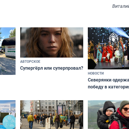
Витали
АВТОРСКОЕ
Супергёрл или суперпровал?
НОВОСТИ
Северянки одерж
победу в категори
всероссийского к
риуме
«Мисс и Миссис В
нии
Русь»