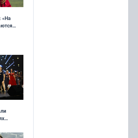
: «На
аются
 выгодно,
али
ях
онкурса
еликая