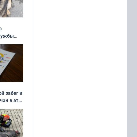
а
службы
ой забег и
чан в эти