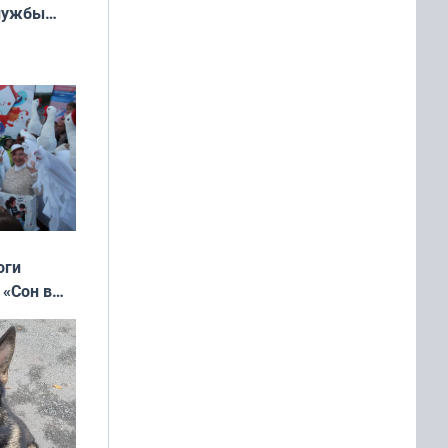
службы
оги
 «Сон в
ь»