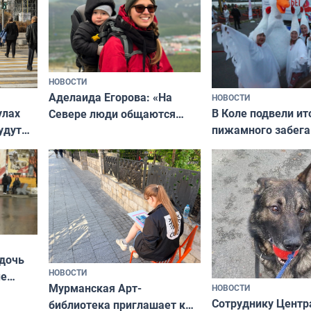
НОВОСТИ
Аделаида Егорова: «На
НОВОСТИ
В Коле подвели ит
улах
Севере люди общаются
пижамного забега
удут
не потому, что это выгодно,
Олимпийскую ноч
а потому что
ты им интересен»
 дочь
НОВОСТИ
ые
Мурманская Арт-
НОВОСТИ
Север»
Сотруднику Центр
библиотека приглашает к