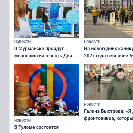
НОВОСТИ
НОВОСТИ
В Мурманске пройдут
На новогодних каник
мероприятия в честь Дня
2027 года северяне б
физкультурника
отдыхать 11 дней
НОВОСТИ
Галина Быстрова: «Я
фронтовиков, котор
НОВОСТИ
приехали осваивать 
В Туломе состоится