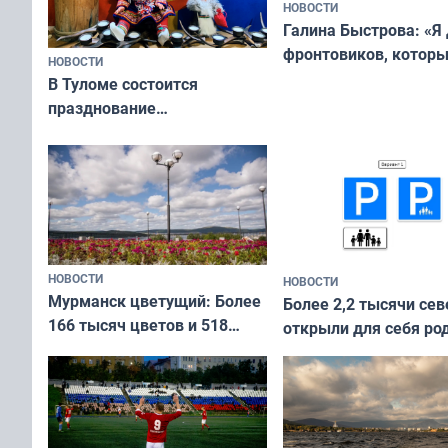
НОВОСТИ
Галина Быстрова: «Я
фронтовиков, котор
НОВОСТИ
приехали осваивать 
В Туломе состоится
празднование
Международного дня
коренных народов мира
НОВОСТИ
НОВОСТИ
Мурманск цветущий: Более
Более 2,2 тысячи сев
166 тысяч цветов и 518
открыли для себя ро
вазонов
край в рамках проек
«Туризм для своих»