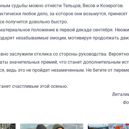
вным судьбы можно отнести Тельцов, Весов и Козерогов.
актически любое дело, за которое они возьмутся, принесет
все получится довольно быстро.
атериальное положение в первой декаде сентября. Неож
 подарят незабываемые эмоции, мотивируя продолжать дв
вно заслужили отклика со стороны руководства. Вероятно
латы значительных премий, что станет дополнительным ис
я, ведь это не пройдет незамеченным. Не бегите от переме
танет счастливым этой осенью.
Витали
Фо