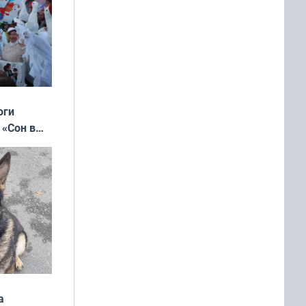
оги
 «Сон в
ь»
а