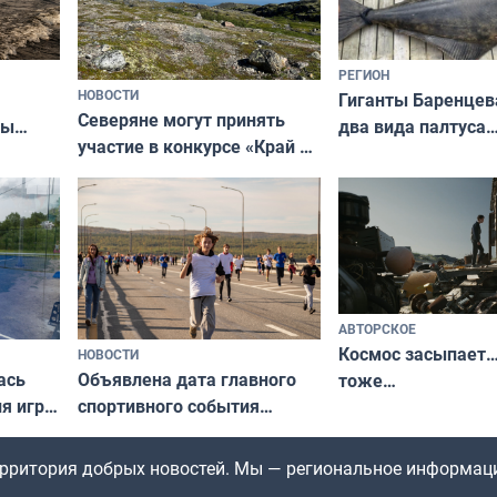
РЕГИОН
НОВОСТИ
Гиганты Баренцев
Северяне могут принять
два вида палтуса
ны
участие в конкурсе «Край у
и их рекордные т
ля
северной границы: фотогид
да
по Печенгскому округу»
АВТОРСКОЕ
Космос засыпает…
НОВОСТИ
ась
Объявлена дата главного
тоже…
ля игры
спортивного события
Заполярья: как зарождался
фестиваль «Гольфстрим»
территория добрых новостей. Мы — региональное информац