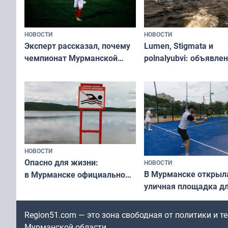
НОВОСТИ
НОВОСТИ
Эксперт рассказал, почему
Lumen, Stigmata и
чемпионат Мурманской
polnalyubvi: объявле
области по футболу остался
хедлайнеры фестива
незамеченным
«Имандра» в 2026 го
НОВОСТИ
Опасно для жизни:
НОВОСТИ
В Мурманске открыл
в Мурманске официально
уличная площадка д
запретили купаться
в падел
в городских водоёмах
Region51.com — это зона свободная от политики и 
Мурманской области.