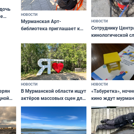
 дочь
НОВОСТИ
ые
Мурманская Арт-
НОВОСТИ
Север»
Сотруднику Центр
библиотека приглашает к
кинологической 
сотрудничеству художников
ищут новый дом
и фотографов
НОВОСТИ
НОВОСТИ
В Мурманской области ищут
ерян
«Табуретка», ночн
актёров массовых сцен для
дной
кино ждут мурман
съёмок в
та
выходные
короткометражном фильме