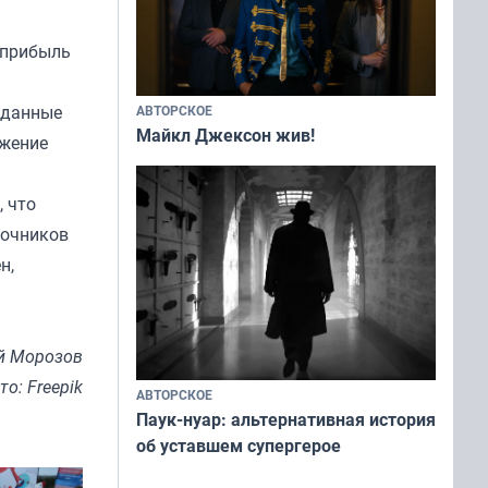
 прибыль
иданные
АВТОРСКОЕ
Майкл Джексон жив!
ижение
, что
точников
н,
й Морозов
то: Freepik
АВТОРСКОЕ
Паук-нуар: альтернативная история
об уставшем супергерое