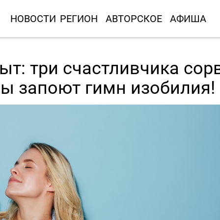
НОВОСТИ
РЕГИОН
АВТОРСКОЕ
АФИША
т: три счастливчика сор
ы запоют гимн изобилия!