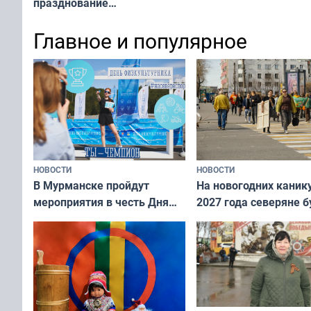
празднование
Международного дня
Главное и популярное
коренных народов мира
НОВОСТИ
НОВОСТИ
В Мурманске пройдут
На новогодних каник
мероприятия в честь Дня
2027 года северяне б
физкультурника
отдыхать 11 дней