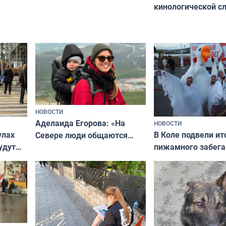
кинологической 
сотрудничеству художников
ищут новый дом
и фотографов
НОВОСТИ
Аделаида Егорова: «На
НОВОСТИ
В Коле подвели ит
улах
Севере люди общаются
пижамного забега
удут
не потому, что это выгодно,
Олимпийскую ноч
а потому что
ты им интересен»