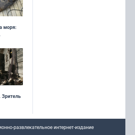
а моря:
рофеи
 Зритель
ионно-развлекательное интернет-издание