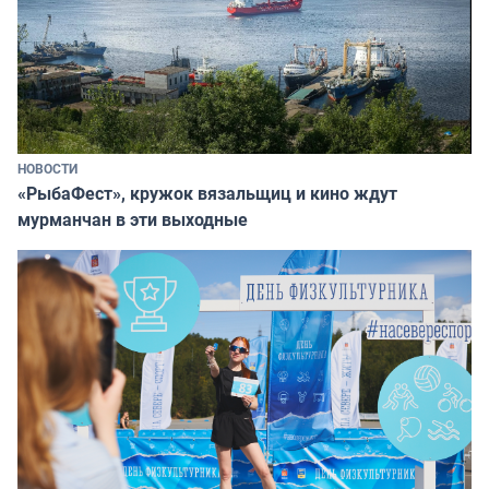
НОВОСТИ
«РыбаФест», кружок вязальщиц и кино ждут
мурманчан в эти выходные