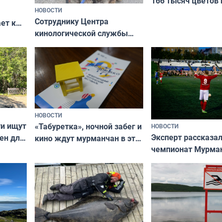
166 тысяч цветов 
НОВОСТИ
вазонов
Сотруднику Центра
ет к
кинологической службы
ожников
ищут новый дом
НОВОСТИ
ти ищут
«Табуретка», ночной забег и
НОВОСТИ
Эксперт рассказал
ен для
кино ждут мурманчан в эти
чемпионат Мурма
выходные
области по футбол
фильме
незамеченным