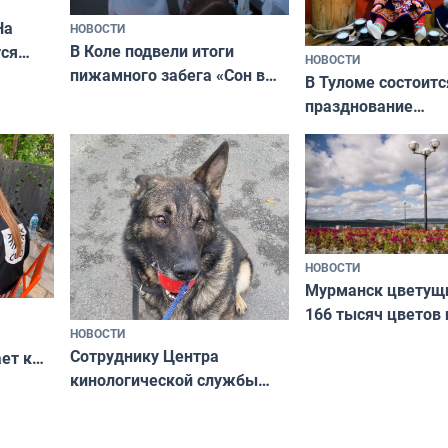
На
НОВОСТИ
В Коле подвели итоги
ся
НОВОСТИ
пижамного забега «Сон в
годно,
В Туломе состоитс
Олимпийскую ночь»
празднование
Международного 
коренных народов
НОВОСТИ
Мурманск цветущи
166 тысяч цветов 
НОВОСТИ
вазонов
Сотруднику Центра
ет к
кинологической службы
ожников
ищут новый дом