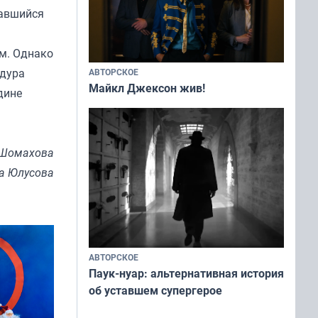
тавшийся
м. Однако
едура
АВТОРСКОЕ
Майкл Джексон жив!
дине
 Шомахова
на Юлусова
АВТОРСКОЕ
Паук-нуар: альтернативная история
об уставшем супергерое