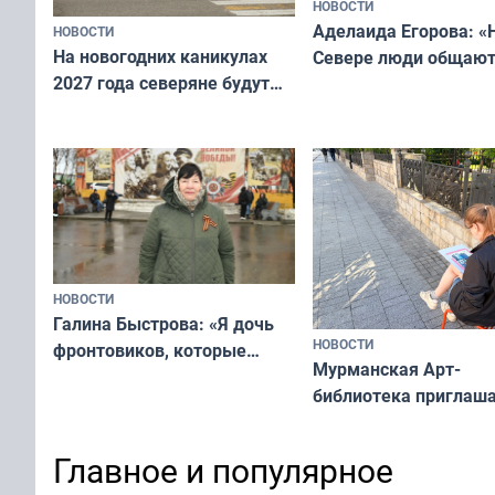
НОВОСТИ
Аделаида Егорова: «
НОВОСТИ
На новогодних каникулах
Севере люди общают
2027 года северяне будут
не потому, что это вы
отдыхать 11 дней
а потому что
ты им интересен»
НОВОСТИ
Галина Быстрова: «Я дочь
НОВОСТИ
фронтовиков, которые
Мурманская Арт-
приехали осваивать Север»
библиотека приглаша
сотрудничеству худ
и фотографов
Главное и популярное