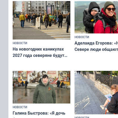
НОВОСТИ
Аделаида Егорова: «
НОВОСТИ
На новогодних каникулах
Севере люди общают
2027 года северяне будут
не потому, что это вы
отдыхать 11 дней
а потому что
ты им интересен»
НОВОСТИ
Галина Быстрова: «Я дочь
НОВОСТИ