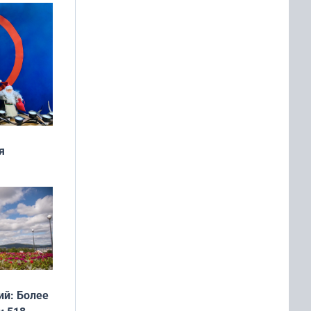
я
дня
 мира
й: Более