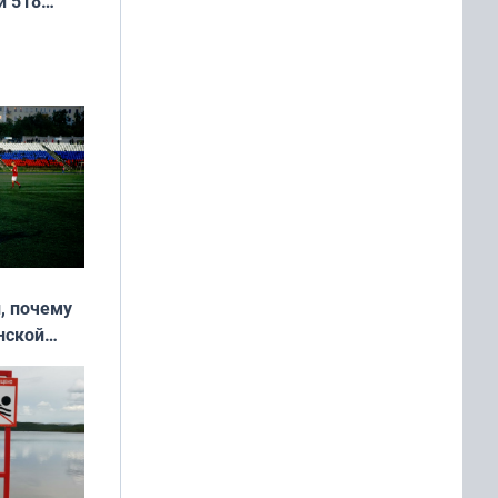
и 518
, почему
нской
у остался