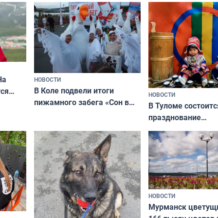
На
НОВОСТИ
В Коле подвели итоги
ся
НОВОСТИ
пижамного забега «Сон в
годно,
В Туломе состоитс
Олимпийскую ночь»
празднование
Международного 
коренных народов
НОВОСТИ
Мурманск цветущи