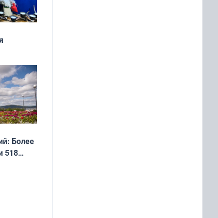
я
дня
 мира
й: Более
и 518