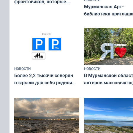
фронтовиков, которые
Мурманская Арт-
приехали осваивать Север»
библиотека приглаша
сотрудничеству худ
и фотографов
НОВОСТИ
НОВОСТИ
В Мурманской облас
Более 2,2 тысячи северян
актёров массовых сц
открыли для себя родной
съёмок в
край в рамках проекта
короткометражном 
«Туризм для своих»