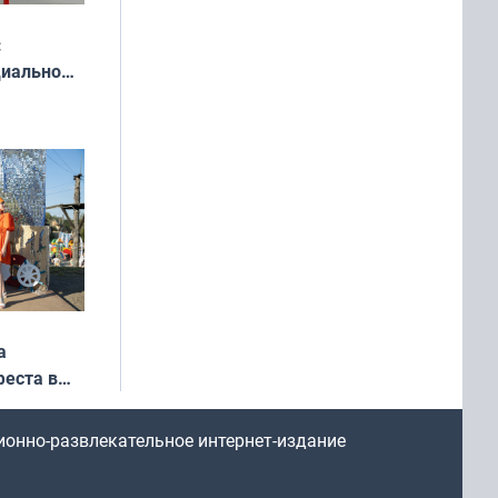
:
циально
ся
мах
а
еста в
ионно-развлекательное интернет-издание