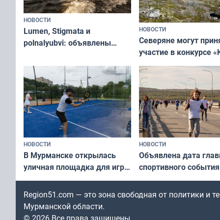
НОВОСТИ
НОВОСТИ
Lumen, Stigmata и
Северяне могут прин
polnalyubvi: объявлены
участие в конкурсе «
хедлайнеры фестиваля
северной границы: ф
«Имандра» в 2026 года
по Печенгскому окру
НОВОСТИ
НОВОСТИ
В Мурманске открылась
Объявлена дата глав
уличная площадка для игры
спортивного события
в падел
Заполярья: как заро
фестиваль «Гольфст
Region51.com — это зона свободная от политики и 
Мурманской области.
© 2026 Все права защищены.