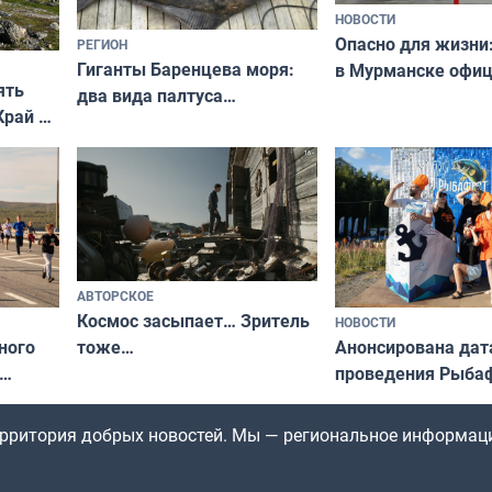
НОВОСТИ
Опасно для жизни
РЕГИОН
Гиганты Баренцева моря:
в Мурманске офи
ять
два вида палтуса
запретили купать
Край у
и их рекордные трофеи
в городских водоё
отогид
гу»
АВТОРСКОЕ
Космос засыпает… Зритель
НОВОСТИ
ного
Анонсирована дат
тоже…
проведения Рыбаф
ждался
2026 году
рим»
территория добрых новостей. Мы — региональное информац