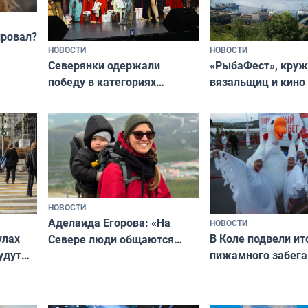
провал?
НОВОСТИ
НОВОСТИ
«РыбаФест», кру
Северянки одержали
вязальщиц и кино
победу в категориях
мурманчан в эти 
всероссийского конкурса
«Мисс и Миссис Великая
Русь»
НОВОСТИ
Аделаида Егорова: «На
НОВОСТИ
В Коле подвели ит
улах
Севере люди общаются
пижамного забега
удут
не потому, что это выгодно,
Олимпийскую ноч
а потому что
ты им интересен»