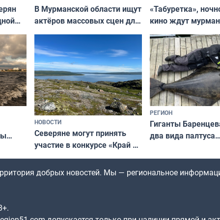
В Мурманской области ищут
ерян
«Табуретка», ночн
актёров массовых сцен для
дной
кино ждут мурман
съёмок в
та
выходные
короткометражном фильме
РЕГИОН
НОВОСТИ
Гиганты Баренцев
Северяне могут принять
два вида палтуса
ны
участие в конкурсе «Край у
и их рекордные т
ля
северной границы: фотогид
да
по Печенгскому округу»
территория добрых новостей. Мы — региональное информац
8+.
gion51.com допускается только при наличии прямой и ак