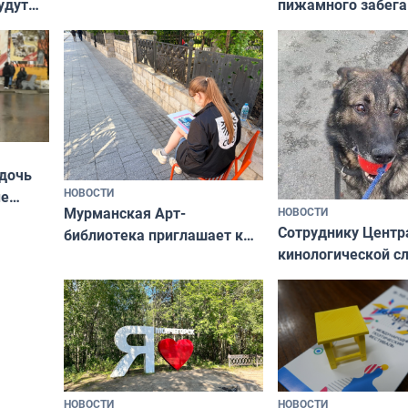
пижамного забега
удут
не потому, что это выгодно,
Олимпийскую ноч
а потому что
ты им интересен»
 дочь
НОВОСТИ
ые
Мурманская Арт-
НОВОСТИ
Север»
Сотруднику Центр
библиотека приглашает к
кинологической 
сотрудничеству художников
ищут новый дом
и фотографов
НОВОСТИ
НОВОСТИ