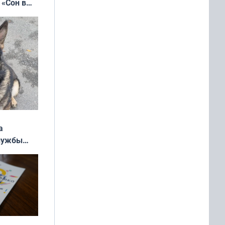
 «Сон в
ь»
а
службы