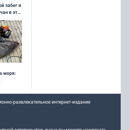
ой забег и
чан в эти
а моря:
рофеи
ионно-развлекательное интернет-издание
тивной гиперссылки, иначе вы можете накликать