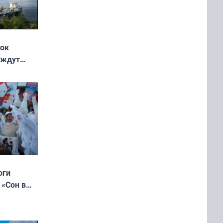
жок
 ждут
выходные
оги
 «Сон в
ь»