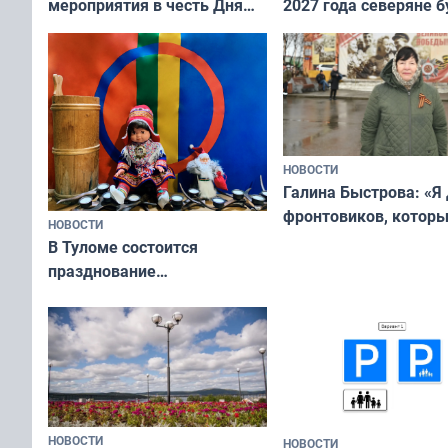
мероприятия в честь Дня
2027 года северяне б
физкультурника
отдыхать 11 дней
НОВОСТИ
Галина Быстрова: «Я
фронтовиков, котор
НОВОСТИ
приехали осваивать 
В Туломе состоится
празднование
Международного дня
коренных народов мира
НОВОСТИ
НОВОСТИ