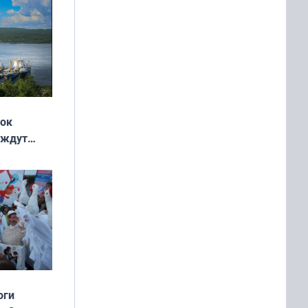
жок
 ждут
выходные
оги