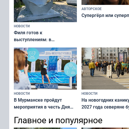
АВТОРСКОЕ
Супергёрл или супер
НОВОСТИ
Филя готов к
выступлениям: в
мурманском океанариуме
рассказали о состоянии
тюленей
НОВОСТИ
НОВОСТИ
В Мурманске пройдут
На новогодних каник
мероприятия в честь Дня
2027 года северяне б
физкультурника
отдыхать 11 дней
Главное и популярное