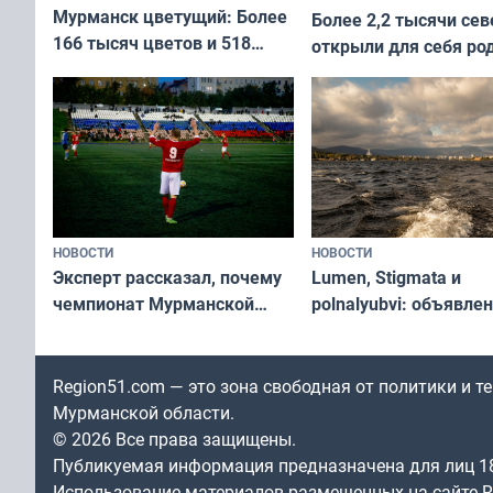
Мурманск цветущий: Более
Более 2,2 тысячи сев
166 тысяч цветов и 518
открыли для себя ро
вазонов
край в рамках проек
«Туризм для своих»
НОВОСТИ
НОВОСТИ
Эксперт рассказал, почему
Lumen, Stigmata и
чемпионат Мурманской
polnalyubvi: объявле
области по футболу остался
хедлайнеры фестива
незамеченным
«Имандра» в 2026 го
Region51.com — это зона свободная от политики и 
Мурманской области.
© 2026 Все права защищены.
Публикуемая информация предназначена для лиц 1
Использование материалов размещенных на сайте Re