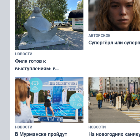
АВТОРСКОЕ
Супергёрл или супер
НОВОСТИ
Филя готов к
выступлениям: в
мурманском океанариуме
рассказали о состоянии
тюленей
НОВОСТИ
НОВОСТИ
В Мурманске пройдут
На новогодних каник