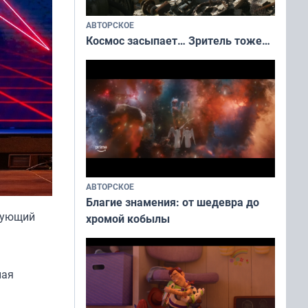
АВТОРСКОЕ
Космос засыпает… Зритель тоже…
АВТОРСКОЕ
Благие знамения: от шедевра до
едующий
хромой кобылы
ная