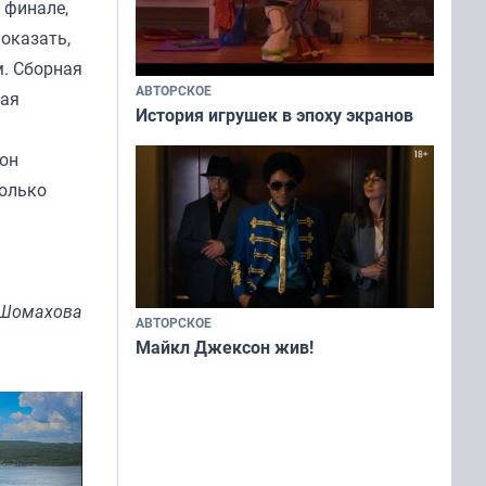
 финале,
показать,
м. Сборная
АВТОРСКОЕ
ная
История игрушек в эпоху экранов
зон
только
 Шомахова
АВТОРСКОЕ
Майкл Джексон жив!