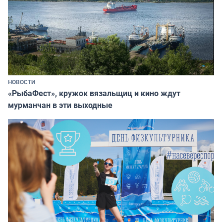
НОВОСТИ
«РыбаФест», кружок вязальщиц и кино ждут
мурманчан в эти выходные