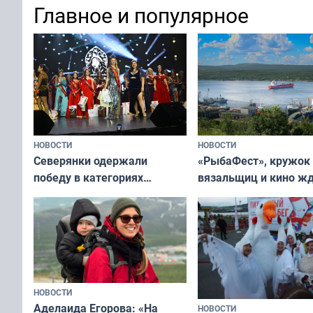
Главное и популярное
НОВОСТИ
НОВОСТИ
«РыбаФест», кружок
Северянки одержали
вязальщиц и кино ж
победу в категориях
мурманчан в эти вы
всероссийского конкурса
«Мисс и Миссис Великая
Русь»
НОВОСТИ
Аделаида Егорова: «На
НОВОСТИ