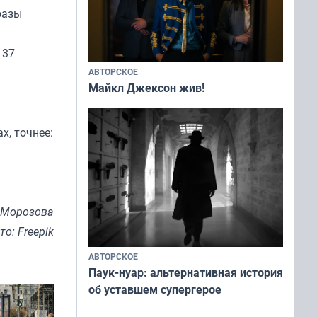
разы
 37
АВТОРСКОЕ
Майкл Джексон жив!
х, точнее:
 Морозова
то: Freepik
АВТОРСКОЕ
Паук-нуар: альтернативная история
об уставшем супергерое