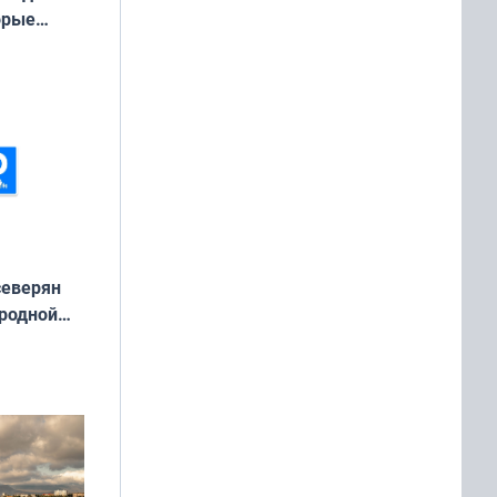
орые
ть Север»
северян
 родной
екта
»