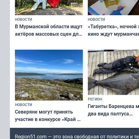
НОВОСТИ
НОВОСТИ
В Мурманской области ищут
«Табуретка», ночной 
актёров массовых сцен для
кино ждут мурманчан
съёмок в
выходные
короткометражном фильме
РЕГИОН
НОВОСТИ
Гиганты Баренцева м
Северяне могут принять
два вида палтуса
участие в конкурсе «Край у
и их рекордные троф
северной границы: фотогид
по Печенгскому округу»
Region51.com — это зона свободная от политики и 