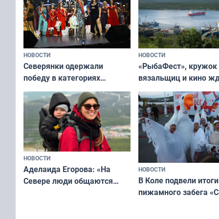
НОВОСТИ
НОВОСТИ
«РыбаФест», кружок
Северянки одержали
вязальщиц и кино ж
победу в категориях
мурманчан в эти вы
всероссийского конкурса
«Мисс и Миссис Великая
Русь»
НОВОСТИ
Аделаида Егорова: «На
НОВОСТИ
В Коле подвели итоги
Севере люди общаются
пижамного забега «С
не потому, что это выгодно,
Олимпийскую ночь»
а потому что
ты им интересен»