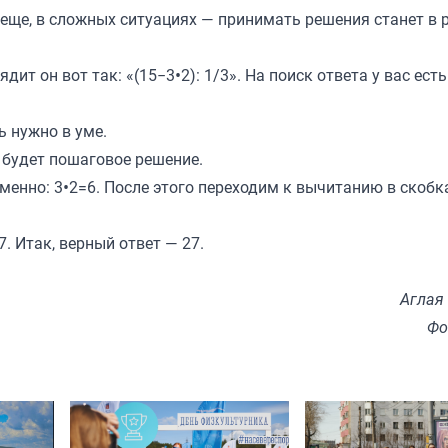
 еще, в сложных ситуациях — принимать решения станет в 
т он вот так: «(15−3•2): 1/3». На поиск ответа у вас есть
ь нужно в уме.
и будет пошаговое решение.
менно: 3•2=6. После этого переходим к вычитанию в скобка
. Итак, верный ответ — 27.
Аглая
Фо