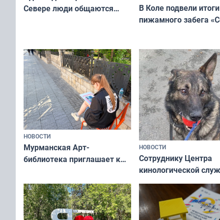
В Коле подвели итоги
Севере люди общаются
пижамного забега «С
не потому, что это выгодно,
Олимпийскую ночь»
а потому что
ты им интересен»
НОВОСТИ
Мурманская Арт-
НОВОСТИ
Сотруднику Центра
библиотека приглашает к
кинологической слу
сотрудничеству художников
ищут новый дом
и фотографов