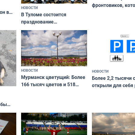
фронтовиков, кот
НОВОСТИ
он в
приехали осваива
В Туломе состоится
празднование
Международного дня
коренных народов мира
НОВОСТИ
НОВОСТИ
Мурманск цветущий: Более
Более 2,2 тысячи 
166 тысяч цветов и 518
открыли для себя
вазонов
край в рамках про
«Туризм для своих
жбы