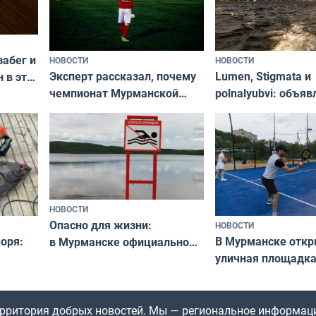
забег и
НОВОСТИ
НОВОСТИ
Эксперт рассказал, почему
Lumen, Stigmata и
 в эти
чемпионат Мурманской
polnalyubvi: объя
области по футболу остался
хедлайнеры фест
незамеченным
«Имандра» в 2026 
НОВОСТИ
Опасно для жизни:
НОВОСТИ
оря:
В Мурманске отк
в Мурманске официально
уличная площадка
запретили купаться
еи
в падел
в городских водоёмах
территория добрых новостей. Мы — региональное информац