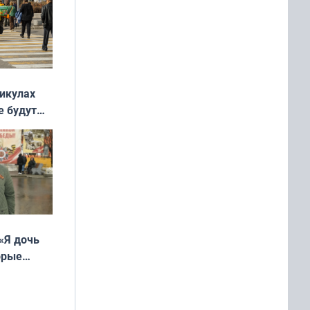
никулах
е будут
«Я дочь
орые
ть Север»