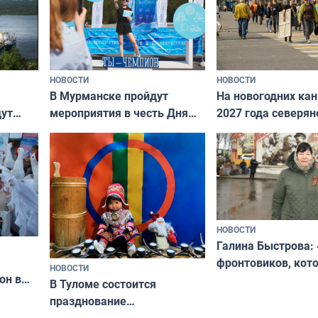
НОВОСТИ
НОВОСТИ
В Мурманске пройдут
На новогодних ка
дут
мероприятия в честь Дня
2027 года северян
ходные
физкультурника
отдыхать 11 дней
НОВОСТИ
Галина Быстрова: 
фронтовиков, кот
НОВОСТИ
он в
приехали осваива
В Туломе состоится
празднование