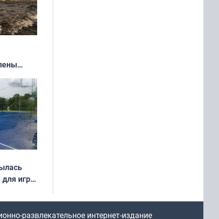
влены
иваля
года
рылась
 для игры
ионно-развлекательное интернет-издание