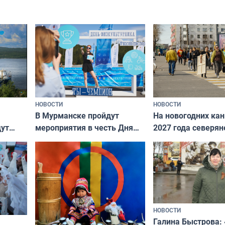
Международного дня
коренных народов мира
НОВОСТИ
НОВОСТИ
В Мурманске пройдут
На новогодних ка
дут
мероприятия в честь Дня
2027 года северян
ходные
физкультурника
отдыхать 11 дней
НОВОСТИ
Галина Быстрова: 