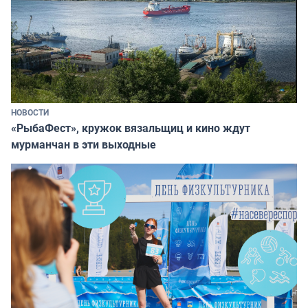
НОВОСТИ
«РыбаФест», кружок вязальщиц и кино ждут
мурманчан в эти выходные