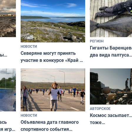
РЕГИОН
НОВОСТИ
Гиганты Баренцев
Северяне могут принять
два вида палтуса
ны
участие в конкурсе «Край у
и их рекордные т
ля
северной границы: фотогид
да
по Печенгскому округу»
АВТОРСКОЕ
Космос засыпает…
НОВОСТИ
ась
Объявлена дата главного
тоже…
ля игры
спортивного события