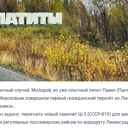
нтный случай. Молодой, но уже опытный пилот Павел (Пан
Морозовым совершили первый гражданский перелёт из Ле
аника».
 задачу: перегнать новый самолёт Ш-2 (СССР-810) для ав
ии регулярных пассажирских рейсов по маршруту Ленингра