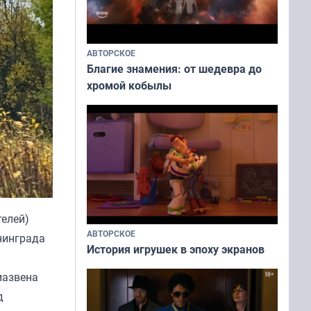
АВТОРСКОЕ
Благие знамения: от шедевра до
хромой кобылы
телей)
АВТОРСКОЕ
нинграда
История игрушек в эпоху экранов
иазвена
д