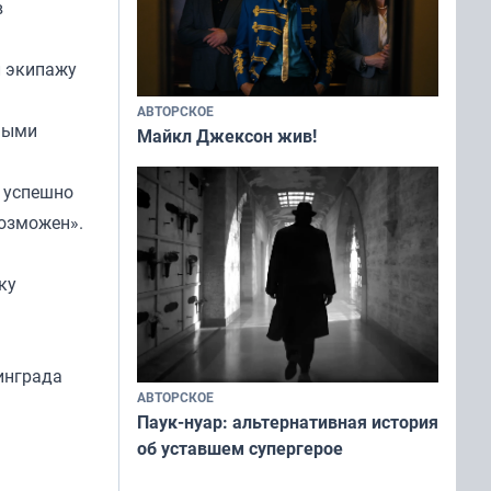
в
л экипажу
АВТОРСКОЕ
зными
Майкл Джексон жив!
ы успешно
возможен».
ку
инграда
АВТОРСКОЕ
Паук-нуар: альтернативная история
об уставшем супергерое