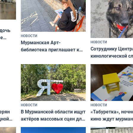
 дочь
НОВОСТИ
ые
Мурманская Арт-
НОВОСТИ
Север»
Сотруднику Центр
библиотека приглашает к
кинологической 
сотрудничеству художников
ищут новый дом
и фотографов
НОВОСТИ
НОВОСТИ
В Мурманской области ищут
ерян
«Табуретка», ночн
актёров массовых сцен для
дной
кино ждут мурман
съёмок в
та
выходные
короткометражном фильме