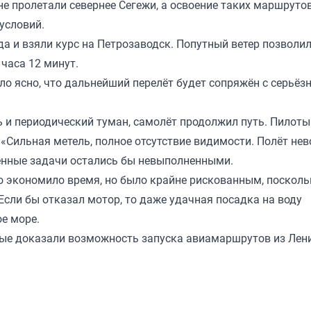
е пролетали севернее Сегежи, а освоение таких маршруто
условий.
да и взяли курс на Петрозаводск. Попутный ветер позволи
 часа 12 минут.
ало ясно, что дальнейший перелёт будет сопряжён с серьё
 и периодический туман, самолёт продолжил путь. Пилот
 «Сильная метель, полное отсутствие видимости. Полёт не
ленные задачи остались бы невыполненными.
о экономило время, но было крайне рискованным, посколь
 Если бы отказал мотор, то даже удачная посадка на воду
ое море.
вые доказали возможность запуска авиамаршрутов из Лен