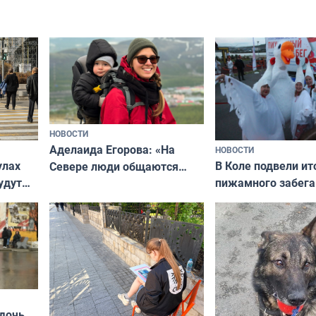
НОВОСТИ
Аделаида Егорова: «На
НОВОСТИ
В Коле подвели ит
улах
Севере люди общаются
пижамного забега
удут
не потому, что это выгодно,
Олимпийскую ноч
а потому что
ты им интересен»
 дочь