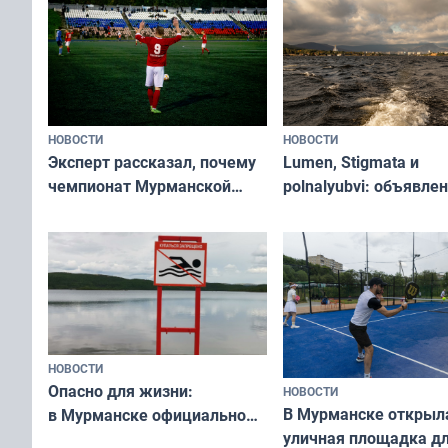
НОВОСТИ
НОВОСТИ
Эксперт рассказал, почему
Lumen, Stigmata и
чемпионат Мурманской
polnalyubvi: объявле
области по футболу остался
хедлайнеры фестива
незамеченным
«Имандра» в 2026 го
НОВОСТИ
Опасно для жизни:
НОВОСТИ
В Мурманске открыл
в Мурманске официально
уличная площадка д
запретили купаться