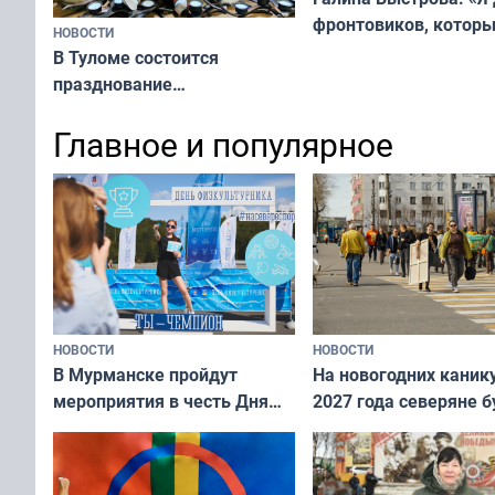
фронтовиков, котор
НОВОСТИ
приехали осваивать 
В Туломе состоится
празднование
Международного дня
Главное и популярное
коренных народов мира
НОВОСТИ
НОВОСТИ
В Мурманске пройдут
На новогодних каник
мероприятия в честь Дня
2027 года северяне б
физкультурника
отдыхать 11 дней