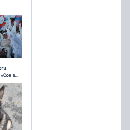
оги
 «Сон в
ь»