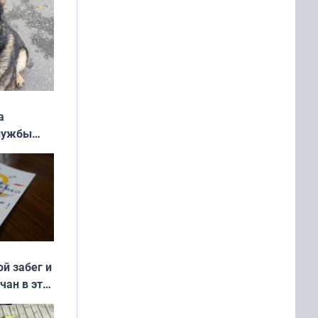
а
службы
ой забег и
чан в эти