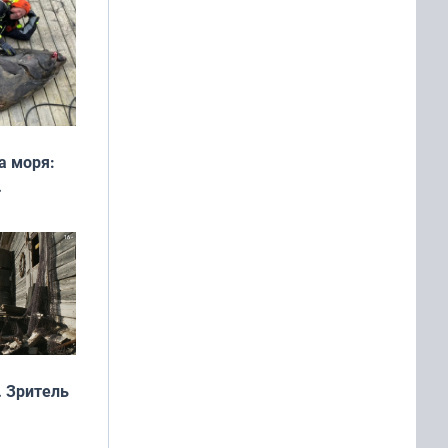
а моря:
рофеи
 Зритель