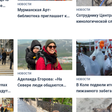
НОВОСТИ
ые
Мурманская Арт-
НОВОСТИ
Север»
Сотруднику Центр
библиотека приглашает к
кинологической 
сотрудничеству художников
ищут новый дом
и фотографов
НОВОСТИ
Аделаида Егорова: «На
НОВОСТИ
В Коле подвели ит
улах
Севере люди общаются
пижамного забега
удут
не потому, что это выгодно,
Олимпийскую ноч
а потому что
ты им интересен»