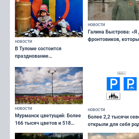
НОВОСТИ
Галина Быстрова: «Я
фронтовиков, котор
НОВОСТИ
приехали осваивать 
В Туломе состоится
празднование
Международного дня
коренных народов мира
НОВОСТИ
НОВОСТИ
Мурманск цветущий: Более
Более 2,2 тысячи сев
166 тысяч цветов и 518
открыли для себя ро
вазонов
край в рамках проек
«Туризм для своих»