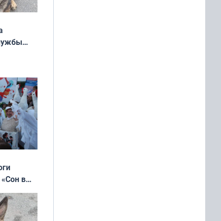
а
службы
оги
 «Сон в
ь»