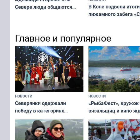
В Коле подвели итоги
Севере люди общаются
пижамного забега «С
не потому, что это выгодно,
Олимпийскую ночь»
а потому что
ты им интересен»
Главное и популярное
НОВОСТИ
НОВОСТИ
«РыбаФест», кружок
Северянки одержали
вязальщиц и кино ж
победу в категориях
мурманчан в эти вы
всероссийского конкурса
«Мисс и Миссис Великая
Русь»