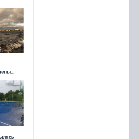
влены
иваля
года
рылась