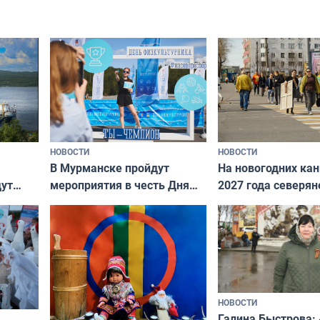
НОВОСТИ
НОВОСТИ
В Мурманске пройдут
На новогодних ка
дут
мероприятия в честь Дня
2027 года северян
ходные
физкультурника
отдыхать 11 дней
НОВОСТИ
Галина Быстрова: 