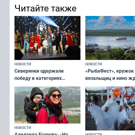
Читайте также
НОВОСТИ
НОВОСТИ
«РыбаФест», кружок
Северянки одержали
вязальщиц и кино ж
победу в категориях
мурманчан в эти вы
всероссийского конкурса
«Мисс и Миссис Великая
Русь»
НОВОСТИ
Аделаида Егорова: «На
НОВОСТИ