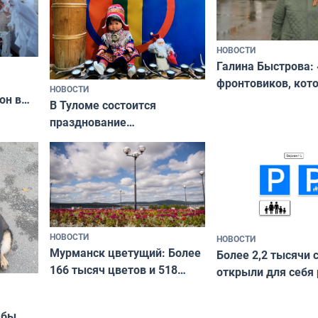
НОВОСТИ
Галина Быстрова: 
фронтовиков, кот
НОВОСТИ
он в
приехали осваива
В Туломе состоится
празднование
Международного дня
коренных народов мира
НОВОСТИ
НОВОСТИ
Мурманск цветущий: Более
Более 2,2 тысячи 
166 тысяч цветов и 518
открыли для себя
вазонов
край в рамках про
«Туризм для своих
жбы