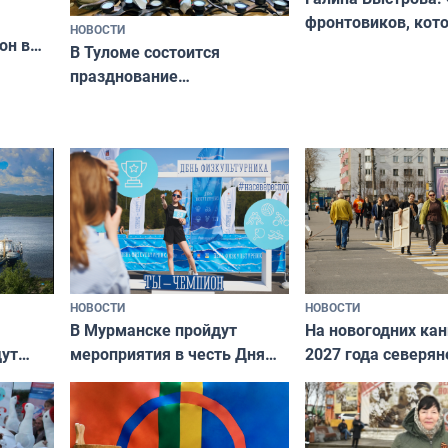
фронтовиков, кот
НОВОСТИ
он в
приехали осваива
В Туломе состоится
празднование
Международного дня
коренных народов мира
НОВОСТИ
НОВОСТИ
В Мурманске пройдут
На новогодних ка
дут
мероприятия в честь Дня
2027 года северян
ходные
физкультурника
отдыхать 11 дней