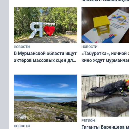
ищут новый дом
и фотографов
НОВОСТИ
НОВОСТИ
В Мурманской области ищут
«Табуретка», ночной 
актёров массовых сцен для
кино ждут мурманчан
съёмок в
выходные
короткометражном фильме
РЕГИОН
НОВОСТИ
Гиганты Баренцева м