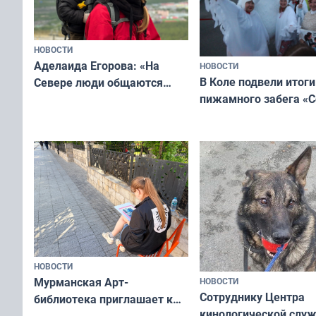
НОВОСТИ
Аделаида Егорова: «На
НОВОСТИ
В Коле подвели итоги
Севере люди общаются
пижамного забега «С
не потому, что это выгодно,
Олимпийскую ночь»
а потому что
ты им интересен»
НОВОСТИ
Мурманская Арт-
НОВОСТИ
Сотруднику Центра
библиотека приглашает к
кинологической слу
сотрудничеству художников