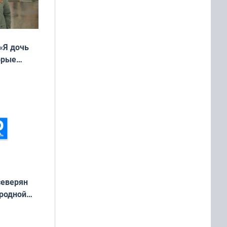
«Я дочь
орые
ть Север»
северян
 родной
екта
»