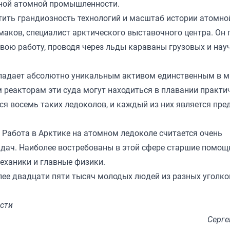
нной атомной промышленности.
ить грандиозность технологий и масштаб истории атомной
аков, специалист арктического выставочного центра. Он 
свою работу, проводя через льды караваны грузовых и нау
бладает абсолютно уникальным активом единственным в м
еакторам эти суда могут находиться в плавании практич
тся восемь таких ледоколов, и каждый из них является пр
. Работа в Арктике на атомном ледоколе считается очень
адач. Наиболее востребованы в этой сфере старшие помощ
еханики и главные физики.
лее двадцати пяти тысяч молодых людей из разных уголко
сти
Серге