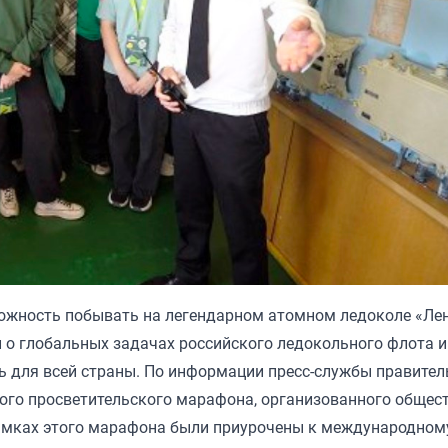
жность побывать на легендарном атомном ледоколе «Лен
и о глобальных задачах российского ледокольного флота и 
ь для всей страны. По информации пресс-службы правител
шого просветительского марафона, организованного общес
рамках этого марафона были приурочены к международном