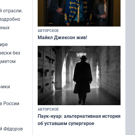
 отрасли.
подробно
чных
АВТОРСКОЕ
Майкл Джексон жив!
ире
ески без
едметом
ники
в России
АВТОРСКОЕ
Паук-нуар: альтернативная история
об уставшем супергерое
й Фёдоров