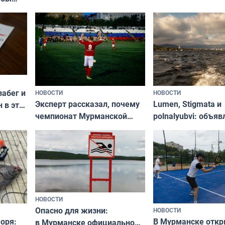
забег и
НОВОСТИ
НОВОСТИ
Эксперт рассказал, почему
Lumen, Stigmata и
 в эти
чемпионат Мурманской
polnalyubvi: объя
области по футболу остался
хедлайнеры фест
незамеченным
«Имандра» в 2026 
НОВОСТИ
Опасно для жизни:
НОВОСТИ
оря:
В Мурманске отк
в Мурманске официально