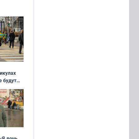
никулах
е будут
«Я дочь