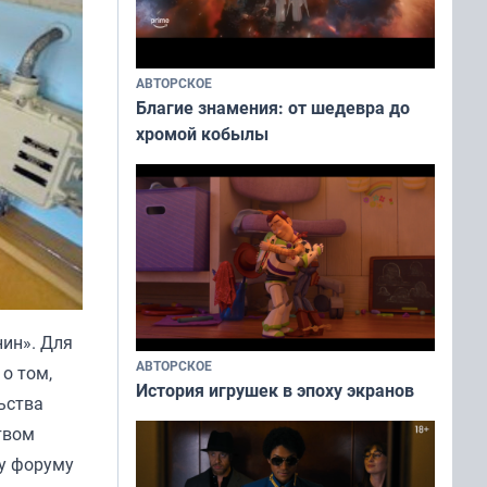
АВТОРСКОЕ
Благие знамения: от шедевра до
хромой кобылы
ин». Для
АВТОРСКОЕ
о том,
История игрушек в эпоху экранов
ьства
твом
у форуму