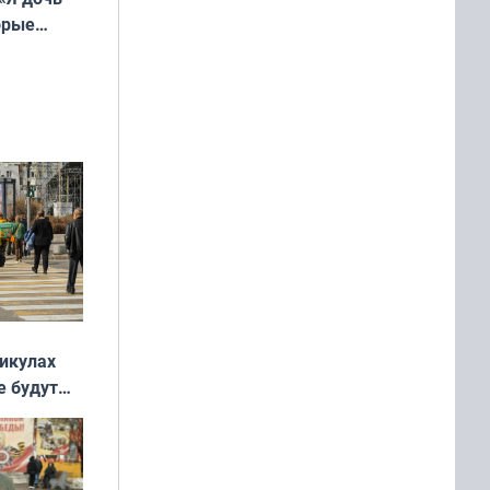
орые
ть Север»
никулах
е будут