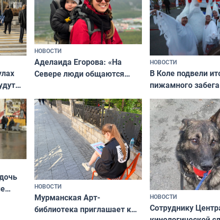
НОВОСТИ
Аделаида Егорова: «На
НОВОСТИ
В Коле подвели ит
улах
Севере люди общаются
пижамного забега
удут
не потому, что это выгодно,
Олимпийскую ноч
а потому что
ты им интересен»
 дочь
НОВОСТИ
ые
Мурманская Арт-
НОВОСТИ
Север»
Сотруднику Центр
библиотека приглашает к
кинологической 