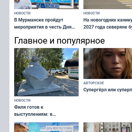
НОВОСТИ
НОВОСТИ
В Мурманске пройдут
На новогодних каник
мероприятия в честь Дня
2027 года северяне б
физкультурника
отдыхать 11 дней
Главное и популярное
АВТОРСКОЕ
Супергёрл или супер
НОВОСТИ
Филя готов к
выступлениям: в
мурманском океанариуме
рассказали о состоянии