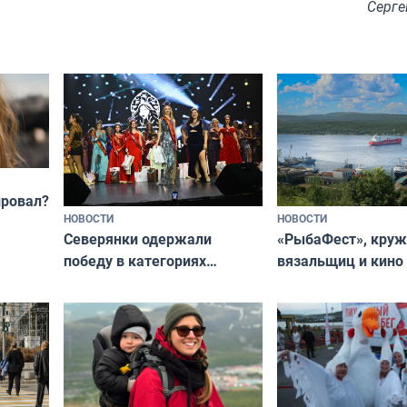
Серге
провал?
НОВОСТИ
НОВОСТИ
«РыбаФест», кру
Северянки одержали
вязальщиц и кино
победу в категориях
мурманчан в эти 
всероссийского конкурса
«Мисс и Миссис Великая
Русь»