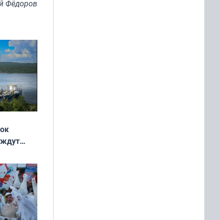
й Фёдоров
жок
 ждут
выходные