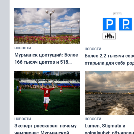
Международного дня
коренных народов мира
НОВОСТИ
НОВОСТИ
Мурманск цветущий: Более
Более 2,2 тысячи сев
166 тысяч цветов и 518
открыли для себя ро
вазонов
край в рамках проек
«Туризм для своих»
НОВОСТИ
НОВОСТИ
Эксперт рассказал, почему
Lumen, Stigmata и
чемпионат Мурманской
polnalyubvi: объявле