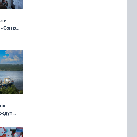
оги
 «Сон в
ь»
жок
 ждут
выходные