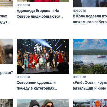
НОВОСТИ
Аделаида Егорова: «На
НОВОСТИ
В Коле подвели ит
улах
Севере люди общаются
пижамного забега
удут
не потому, что это выгодно,
Олимпийскую ноч
а потому что
ты им интересен»
провал?
НОВОСТИ
НОВОСТИ
«РыбаФест», кру
Северянки одержали
вязальщиц и кино
победу в категориях
мурманчан в эти 
всероссийского конкурса
«Мисс и Миссис Великая
Русь»