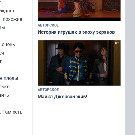
т
еждает:
ы, похожие
АВТОРСКОЕ
оды
История игрушек в эпоху экранов
ы очень
ся
т
ые плоды
лько
АВТОРСКОЕ
дить
Майкл Джексон жив!
. Там есть