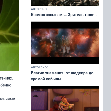
АВТОРСКОЕ
Космос засыпает… Зритель тоже…
АВТОРСКОЕ
Благие знамения: от шедевра до
тениях.
хромой кобылы
обенно
тениями.