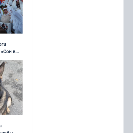
оги
 «Сон в
ь»
а
службы