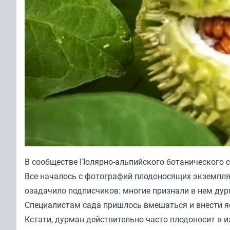
В сообществе Полярно-альпийского ботанического с
Все началось с фотографий плодоносящих экземпля
озадачило подписчиков: многие признали в нем дурма
Специалистам сада пришлось вмешаться и внести я
Кстати, дурман действительно часто плодоносит в и