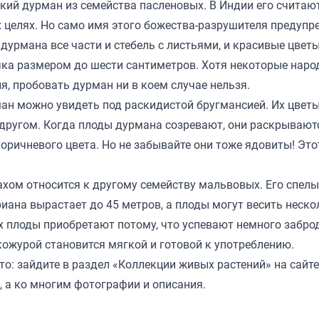
ский дурман из семейства пасленовых. В Индии его считаю
целях. Но само имя этого божества-разрушителя предупр
дурмана все части и стебель с листьями, и красивые цвет
ка размером до шести сантиметров. Хотя некоторые нар
я, пробовать дурман ни в коем случае нельзя.
ан можно увидеть под раскидистой бругмансией. Их цвет
 другом. Когда плоды дурмана созревают, они раскрывают
оричневого цвета. Но не забывайте они тоже ядовиты! Это
ахом относится к другому семейству мальвовых. Его спел
риана вырастает до 45 метров, а плоды могут весить неско
х плоды приобретают потому, что успевают немного забро
кожурой становится мягкой и готовой к употреблению.
то:
зайдите в раздел
«Коллекции живых растений» на сайте
, а ко многим фотографии и описания.