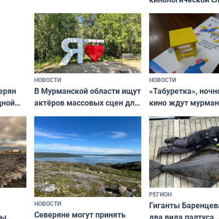
сотрудничеству художников
ищут новый дом
и фотографов
НОВОСТИ
НОВОСТИ
В Мурманской области ищут
ерян
«Табуретка», ночн
актёров массовых сцен для
дной
кино ждут мурман
съёмок в
та
выходные
короткометражном фильме
РЕГИОН
НОВОСТИ
Гиганты Баренцев
Северяне могут принять
два вида палтуса
ны