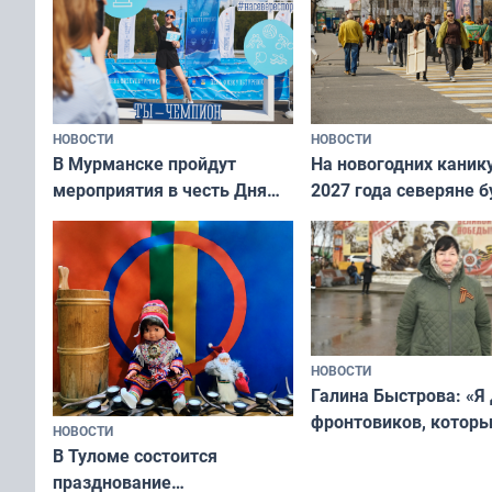
тюленей
НОВОСТИ
НОВОСТИ
В Мурманске пройдут
На новогодних каник
мероприятия в честь Дня
2027 года северяне б
физкультурника
отдыхать 11 дней
НОВОСТИ
Галина Быстрова: «Я
фронтовиков, котор
НОВОСТИ
приехали осваивать 
В Туломе состоится
празднование