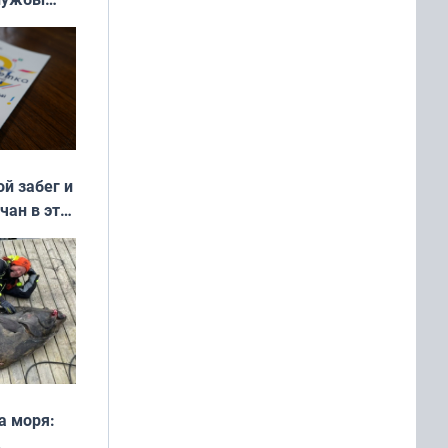
ой забег и
чан в эти
а моря: