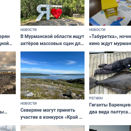
НОВОСТИ
НОВОСТИ
В Мурманской области ищут
ерян
«Табуретка», ночн
актёров массовых сцен для
дной
кино ждут мурман
съёмок в
та
выходные
короткометражном фильме
РЕГИОН
НОВОСТИ
Гиганты Баренцев
Северяне могут принять
два вида палтуса
ны
участие в конкурсе «Край у
и их рекордные т
ля
северной границы: фотогид
да