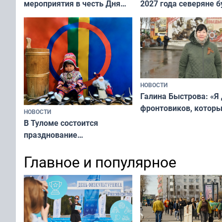
мероприятия в честь Дня
2027 года северяне б
физкультурника
отдыхать 11 дней
НОВОСТИ
Галина Быстрова: «Я
фронтовиков, котор
НОВОСТИ
приехали осваивать 
В Туломе состоится
празднование
Международного дня
Главное и популярное
коренных народов мира