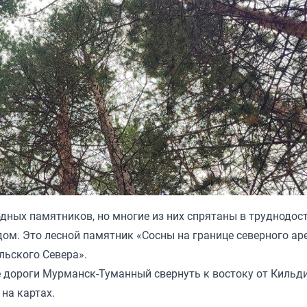
дных памятников, но многие из них спрятаны в труднодос
ядом. Это лесной памятник «Сосны на границе северного ар
льского Севера».
е дороги Мурманск-Туманный свернуть к востоку от Кильд
на картах.