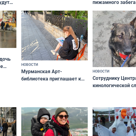
пижамного забега
удут
не потому, что это выгодно,
Олимпийскую ноч
а потому что
ты им интересен»
 дочь
НОВОСТИ
ые
Мурманская Арт-
НОВОСТИ
Север»
Сотруднику Центр
библиотека приглашает к
кинологической 
сотрудничеству художников
ищут новый дом
и фотографов