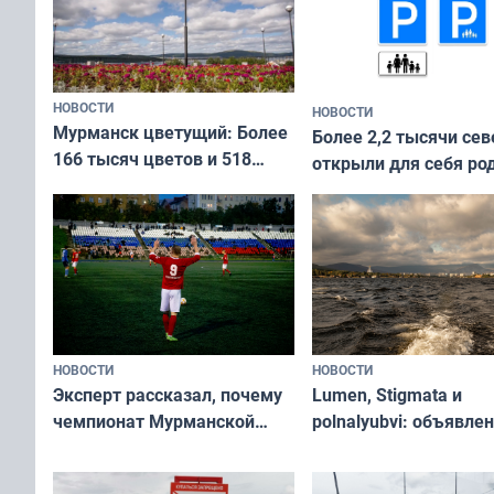
НОВОСТИ
НОВОСТИ
Мурманск цветущий: Более
Более 2,2 тысячи сев
166 тысяч цветов и 518
открыли для себя ро
вазонов
край в рамках проек
«Туризм для своих»
НОВОСТИ
НОВОСТИ
Эксперт рассказал, почему
Lumen, Stigmata и
чемпионат Мурманской
polnalyubvi: объявле
области по футболу остался
хедлайнеры фестива
незамеченным
«Имандра» в 2026 го