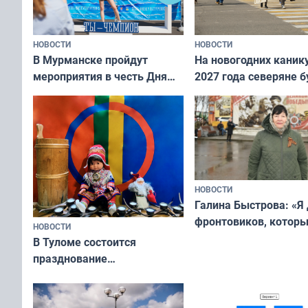
НОВОСТИ
НОВОСТИ
В Мурманске пройдут
На новогодних каник
мероприятия в честь Дня
2027 года северяне б
физкультурника
отдыхать 11 дней
НОВОСТИ
Галина Быстрова: «Я
фронтовиков, котор
НОВОСТИ
приехали осваивать 
В Туломе состоится
празднование
Международного дня
коренных народов мира