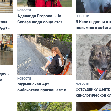
НОВОСТИ
Аделаида Егорова: «На
НОВОСТИ
В Коле подвели ит
улах
Севере люди общаются
пижамного забега
удут
не потому, что это выгодно,
Олимпийскую ноч
а потому что
ты им интересен»
 дочь
НОВОСТИ
ые
Мурманская Арт-
НОВОСТИ
Север»
Сотруднику Центр
библиотека приглашает к
кинологической 
сотрудничеству художников
ищут новый дом
и фотографов