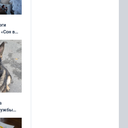
оги
 «Сон в
ь»
а
службы