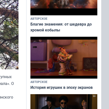
АВТОРСКОЕ
Благие знамения: от шедевра до
хромой кобылы
тупных
АВТОРСКОЕ
еала». О
История игрушек в эпоху экранов
инского