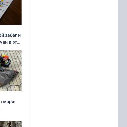
ой забег и
чан в эти
а моря:
рофеи