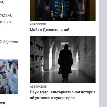
м,
оздухе,
только
АВТОРСКОЕ
Майкл Джексон жив!
й Фёдоров
АВТОРСКОЕ
Паук-нуар: альтернативная история
об уставшем супергерое
оги