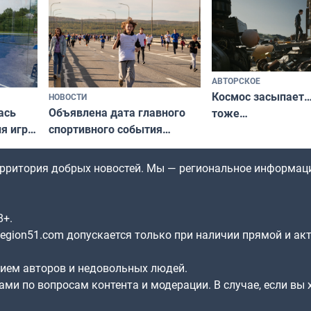
по Печенгскому округу»
АВТОРСКОЕ
Космос засыпает…
НОВОСТИ
ась
Объявлена дата главного
тоже…
ля игры
спортивного события
Заполярья: как зарождался
фестиваль «Гольфстрим»
территория добрых новостей. Мы — региональное информац
8+.
gion51.com допускается только при наличии прямой и ак
нием авторов и недовольных людей.
ами по вопросам контента и модерации. В случае, если вы