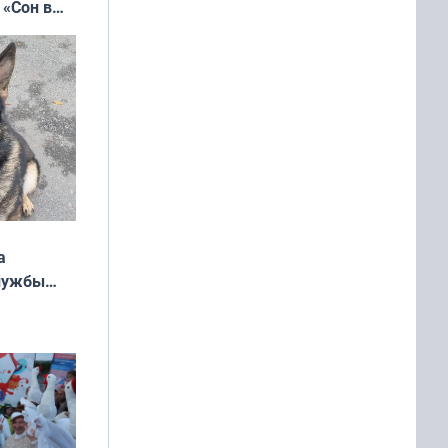
 «Сон в
ь»
а
службы