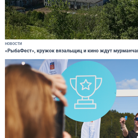
НОВОСТИ
«РыбаФест», кружок вязальщиц и кино ждут мурманча