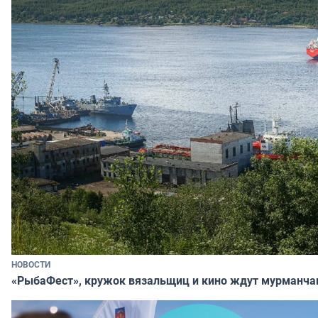
НОВОСТИ
«РыбаФест», кружок вязальщиц и кино ждут мурманча