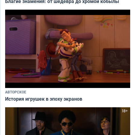
Благие знамения: от шедевра до хромой кобылы
АВТОРСКОЕ
История игрушек в эпоху экранов