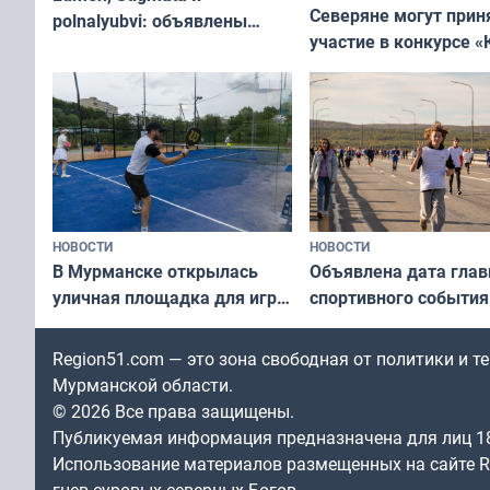
Северяне могут прин
polnalyubvi: объявлены
участие в конкурсе «
хедлайнеры фестиваля
северной границы: ф
«Имандра» в 2026 года
по Печенгскому окру
НОВОСТИ
НОВОСТИ
В Мурманске открылась
Объявлена дата глав
уличная площадка для игры
спортивного события
в падел
Заполярья: как заро
фестиваль «Гольфст
Region51.com — это зона свободная от политики и 
Мурманской области.
© 2026 Все права защищены.
Публикуемая информация предназначена для лиц 1
Использование материалов размещенных на сайте Re
гнев суровых северных Богов.