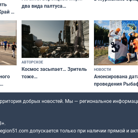
ять
два вида палтуса
запретили купать
Край у
и их рекордные трофеи
в городских водоё
отогид
гу»
АВТОРСКОЕ
Космос засыпает… Зритель
НОВОСТИ
ного
Анонсирована дат
тоже…
проведения Рыбаф
ждался
2026 году
рим»
территория добрых новостей. Мы — региональное информац
8+.
gion51.com допускается только при наличии прямой и ак