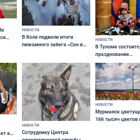
На
НОВОСТИ
В Коле подвели итоги
ся
НОВОСТИ
пижамного забега «Сон в
годно,
В Туломе состоитс
Олимпийскую ночь»
празднование
Международного 
коренных народов
НОВОСТИ
Мурманск цветущи
166 тысяч цветов 
НОВОСТИ
вазонов
Сотруднику Центра
ет к
кинологической службы