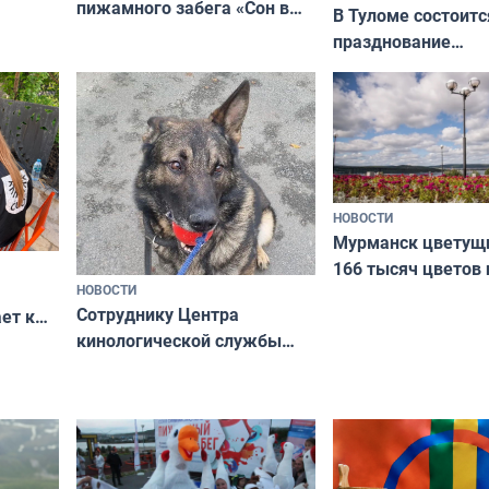
пижамного забега «Сон в
годно,
В Туломе состоитс
Олимпийскую ночь»
празднование
Международного 
коренных народов
НОВОСТИ
Мурманск цветущи
166 тысяч цветов 
НОВОСТИ
вазонов
Сотруднику Центра
ет к
кинологической службы
ожников
ищут новый дом