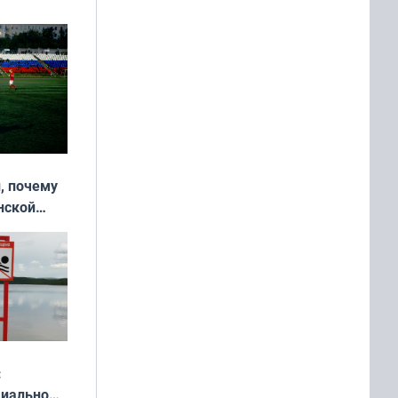
, почему
нской
у остался
:
циально