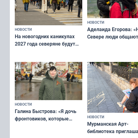
НОВОСТИ
Аделаида Егорова: «
НОВОСТИ
На новогодних каникулах
Севере люди общают
2027 года северяне будут
не потому, что это вы
отдыхать 11 дней
а потому что
ты им интересен»
НОВОСТИ
Галина Быстрова: «Я дочь
НОВОСТИ
фронтовиков, которые
Мурманская Арт-
приехали осваивать Север»
библиотека приглаша