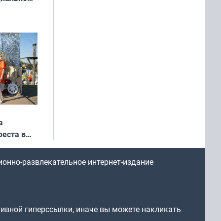
ся
мах
а
еста в
ионно-развлекательное интернет-издание
тивной гиперссылки, иначе вы можете накликать