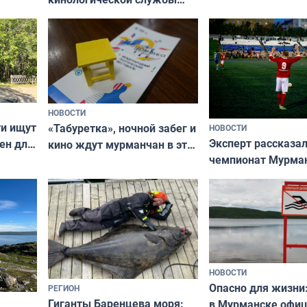
ожников
ищут новый дом
НОВОСТИ
ти ищут
«Табуретка», ночной забег и
НОВОСТИ
Эксперт рассказал
ен для
кино ждут мурманчан в эти
чемпионат Мурма
выходные
области по футбол
фильме
незамеченным
НОВОСТИ
Опасно для жизни
РЕГИОН
Гиганты Баренцева моря:
в Мурманске офи