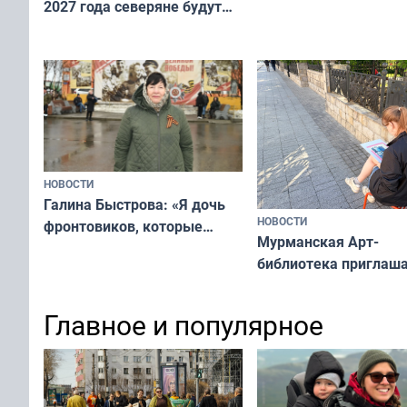
2027 года северяне будут
не потому, что это вы
отдыхать 11 дней
а потому что
ты им интересен»
НОВОСТИ
Галина Быстрова: «Я дочь
НОВОСТИ
фронтовиков, которые
Мурманская Арт-
приехали осваивать Север»
библиотека приглаша
сотрудничеству худ
и фотографов
Главное и популярное