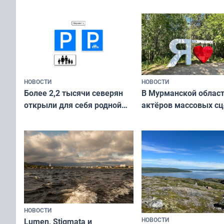
сотрудничеству худ
и фотографов
НОВОСТИ
НОВОСТИ
В Мурманской облас
Более 2,2 тысячи северян
актёров массовых сц
открыли для себя родной
съёмок в
край в рамках проекта
короткометражном 
«Туризм для своих»
НОВОСТИ
НОВОСТИ
Lumen, Stigmata и