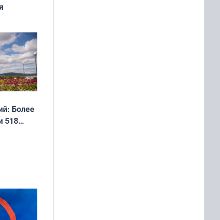
я
дня
 мира
й: Более
и 518