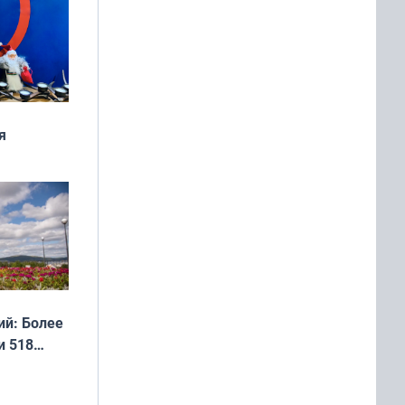
я
дня
 мира
й: Более
и 518