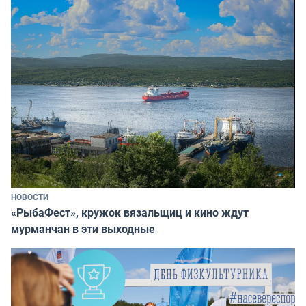
НОВОСТИ
«РыбаФест», кружок вязальщиц и кино ждут
мурманчан в эти выходные