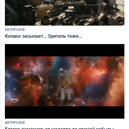
АВТОРСКОЕ
Космос засыпает… Зритель тоже…
АВТОРСКОЕ
Благие знамения: от шедевра до хромой кобылы