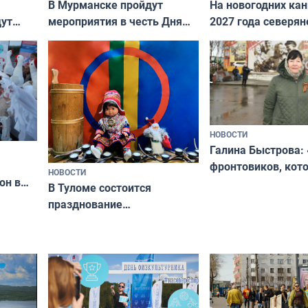
В Мурманске пройдут
На новогодних ка
дут
мероприятия в честь Дня
2027 года северян
ходные
физкультурника
отдыхать 11 дней
НОВОСТИ
Галина Быстрова: 
фронтовиков, кот
НОВОСТИ
он в
приехали осваива
В Туломе состоится
празднование
Международного дня
коренных народов мира