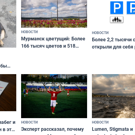
НОВОСТИ
НОВОСТИ
Мурманск цветущий: Более
Более 2,2 тысячи 
166 тысяч цветов и 518
открыли для себя
вазонов
край в рамках про
«Туризм для своих
жбы
забег и
НОВОСТИ
НОВОСТИ
Эксперт рассказал, почему
Lumen, Stigmata и
 в эти