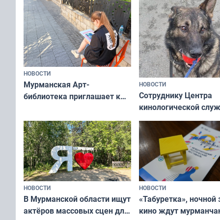
НОВОСТИ
Мурманская Арт-
НОВОСТИ
Сотруднику Центра
библиотека приглашает к
кинологической слу
сотрудничеству художников
ищут новый дом
и фотографов
НОВОСТИ
НОВОСТИ
В Мурманской области ищут
«Табуретка», ночной 
актёров массовых сцен для
кино ждут мурманчан