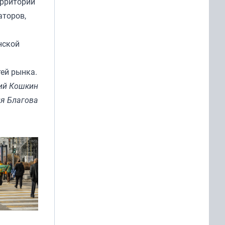
ерритории
аторов,
нской
тей рынка.
ий Кошкин
я Благова