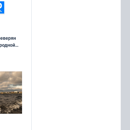
северян
 родной
екта
»