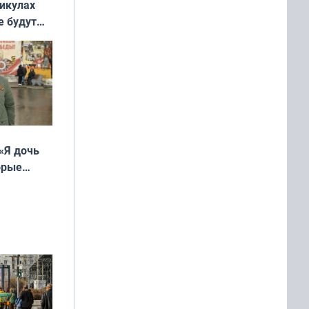
никулах
е будут
«Я дочь
орые
ть Север»