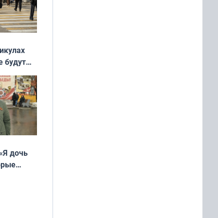
никулах
е будут
«Я дочь
орые
ть Север»