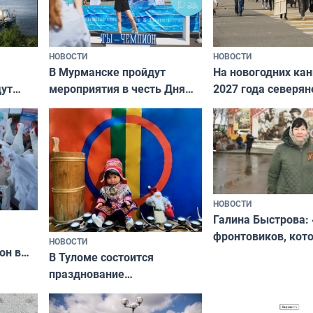
НОВОСТИ
НОВОСТИ
В Мурманске пройдут
На новогодних ка
дут
мероприятия в честь Дня
2027 года северян
ходные
физкультурника
отдыхать 11 дней
НОВОСТИ
Галина Быстрова: 
фронтовиков, кот
НОВОСТИ
он в
приехали осваива
В Туломе состоится
празднование
Международного дня
коренных народов мира