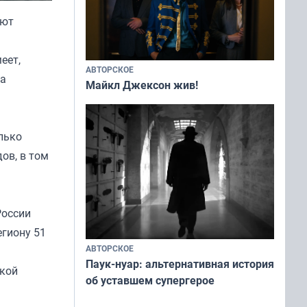
ают
еет,
АВТОРСКОЕ
ра
Майкл Джексон жив!
лько
ов, в том
России
гиону 51
АВТОРСКОЕ
Паук-нуар: альтернативная история
ской
об уставшем супергерое