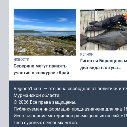
съёмок в
выходные
короткометражном фильме
РЕГИОН
НОВОСТИ
Гиганты Баренцева м
Северяне могут принять
два вида палтуса
участие в конкурсе «Край у
и их рекордные троф
северной границы: фотогид
по Печенгскому округу»
Region51.com — это зона свободная от политики и 
Мурманской области.
© 2026 Все права защищены.
Публикуемая информация предназначена для лиц 1
Использование материалов размещенных на сайте Re
гнев суровых северных Богов.