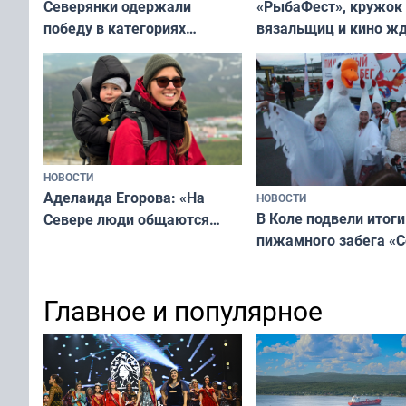
«РыбаФест», кружок
Северянки одержали
вязальщиц и кино ж
победу в категориях
мурманчан в эти вы
всероссийского конкурса
«Мисс и Миссис Великая
Русь»
НОВОСТИ
Аделаида Егорова: «На
НОВОСТИ
В Коле подвели итоги
Севере люди общаются
пижамного забега «С
не потому, что это выгодно,
Олимпийскую ночь»
а потому что
ты им интересен»
Главное и популярное