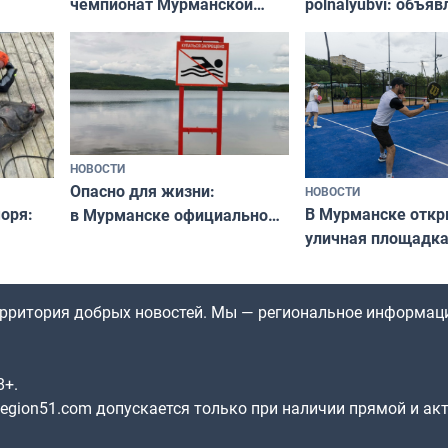
чемпионат Мурманской
polnalyubvi: объя
области по футболу остался
хедлайнеры фест
незамеченным
«Имандра» в 2026 
НОВОСТИ
Опасно для жизни:
НОВОСТИ
оря:
В Мурманске отк
в Мурманске официально
уличная площадка
запретили купаться
еи
в падел
в городских водоёмах
территория добрых новостей. Мы — региональное информац
8+.
gion51.com допускается только при наличии прямой и ак