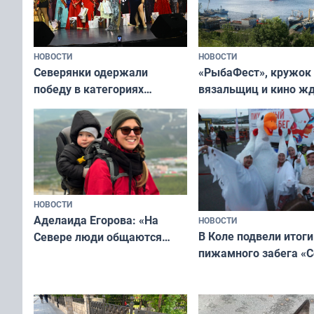
НОВОСТИ
НОВОСТИ
«РыбаФест», кружок
Северянки одержали
вязальщиц и кино ж
победу в категориях
мурманчан в эти вы
всероссийского конкурса
«Мисс и Миссис Великая
Русь»
НОВОСТИ
Аделаида Егорова: «На
НОВОСТИ
В Коле подвели итоги
Севере люди общаются
пижамного забега «С
не потому, что это выгодно,
Олимпийскую ночь»
а потому что
ты им интересен»