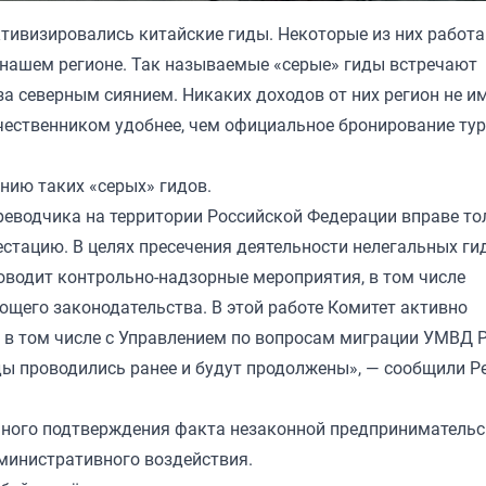
ктивизировались китайские гиды. Некоторые из них работ
 нашем регионе. Так называемые «серые» гиды встречают
за северным сиянием. Никаких доходов от них регион не им
чественником удобнее, чем официальное бронирование ту
нию таких «серых» гидов.
ереводчика на территории Российской Федерации вправе то
тацию. В целях пресечения деятельности нелегальных гид
оводит контрольно-надзорные мероприятия, в том числе
щего законодательства. В этой работе Комитет активно
 в том числе с Управлением по вопросам миграции УМВД 
ы проводились ранее и будут продолжены», — сообщили Ре
льного подтверждения факта незаконной предприниматель
министративного воздействия.