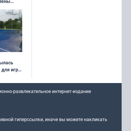
влены
иваля
года
рылась
 для игры
ионно-развлекательное интернет-издание
тивной гиперссылки, иначе вы можете накликать