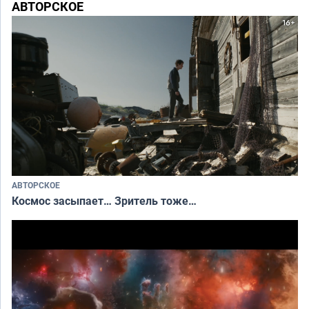
АВТОРСКОЕ
АВТОРСКОЕ
Космос засыпает… Зритель тоже…