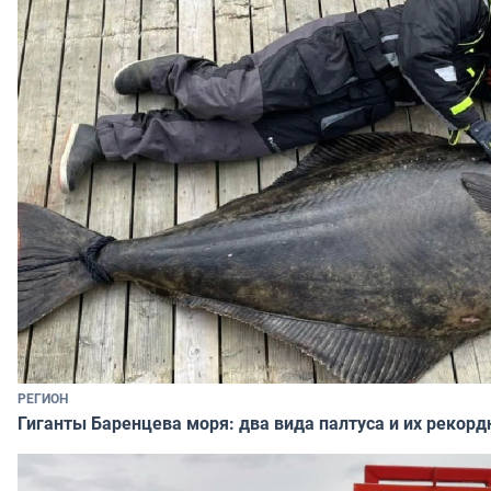
РЕГИОН
Гиганты Баренцева моря: два вида палтуса и их рекор