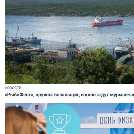
НОВОСТИ
«РыбаФест», кружок вязальщиц и кино ждут мурманча