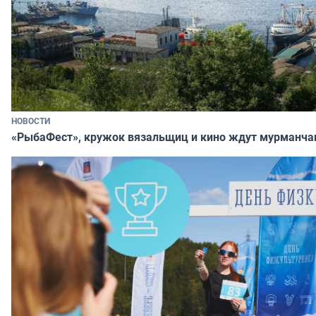
НОВОСТИ
«РыбаФест», кружок вязальщиц и кино ждут мурманча