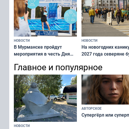
рассказали о состоянии
тюленей
НОВОСТИ
НОВОСТИ
В Мурманске пройдут
На новогодних каник
мероприятия в честь Дня
2027 года северяне б
физкультурника
отдыхать 11 дней
Главное и популярное
АВТОРСКОЕ
Супергёрл или супер
НОВОСТИ