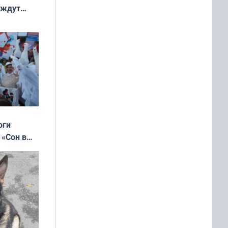
 ждут
выходные
оги
 «Сон в
ь»