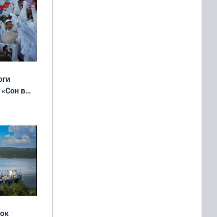
оги
 «Сон в
ь»
жок