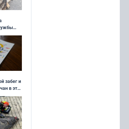
а
службы
ой забег и
чан в эти