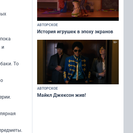
рых
АВТОРСКОЕ
История игрушек в эпоху экранов
 пока
 и
баки. То
по
АВТОРСКОЕ
Майкл Джексон жив!
ерии.
улярная
предметы.