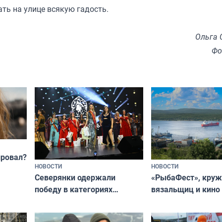
ать на улице всякую гадость.
Ольга 
Фо
провал?
НОВОСТИ
НОВОСТИ
«РыбаФест», кру
Северянки одержали
вязальщиц и кино
победу в категориях
мурманчан в эти 
всероссийского конкурса
«Мисс и Миссис Великая