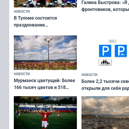
Галина Быстрова: «Я
фронтовиков, котор
НОВОСТИ
приехали осваивать 
В Туломе состоится
празднование
Международного дня
коренных народов мира
НОВОСТИ
НОВОСТИ
Мурманск цветущий: Более
Более 2,2 тысячи сев
166 тысяч цветов и 518
открыли для себя ро
вазонов
край в рамках проек
«Туризм для своих»