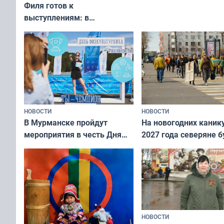
Филя готов к
выступлениям: в
мурманском океанариуме
рассказали о состоянии
тюленей
НОВОСТИ
НОВОСТИ
В Мурманске пройдут
На новогодних каник
мероприятия в честь Дня
2027 года северяне б
физкультурника
отдыхать 11 дней
НОВОСТИ