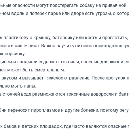
льные опасности могут подстерегать собаку на привычной
нном вдоль и поперек парке или дворе есть угрозы, о кото
 пластиковую крышку, батарейку или кость и проглотить,
димость кишечника. Важно научить питомца командам «фу»
ик-корзинку.
циссы и ландыши содержат токсины, опасные для жизни со
очек может быть смертельным.
вкусом и вызывает тяжелое отравление. После прогулок 
льно мыть лапы.
в стоячей воде размножаются токсичные водоросли и бакт
Они переносят пироплазмоз и другие болезни, поэтому рег
 баков и детских площадок, где часто валяются опасные 