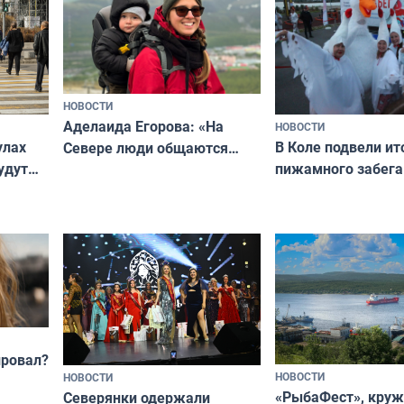
Русь»
НОВОСТИ
Аделаида Егорова: «На
НОВОСТИ
В Коле подвели ит
улах
Севере люди общаются
пижамного забега
удут
не потому, что это выгодно,
Олимпийскую ноч
а потому что
ты им интересен»
провал?
НОВОСТИ
НОВОСТИ
«РыбаФест», кру
Северянки одержали