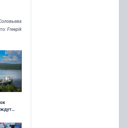
Соловьева
то: Freepik
жок
 ждут
выходные