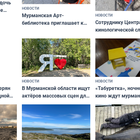
 дочь
НОВОСТИ
ые
Мурманская Арт-
НОВОСТИ
Север»
Сотруднику Центр
библиотека приглашает к
кинологической 
сотрудничеству художников
ищут новый дом
и фотографов
НОВОСТИ
НОВОСТИ
В Мурманской области ищут
ерян
«Табуретка», ночн
актёров массовых сцен для
дной
кино ждут мурман
съёмок в
та
выходные
короткометражном фильме