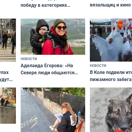
вязальщиц и кино
победу в категориях
мурманчан в эти 
всероссийского конкурса
«Мисс и Миссис Великая
Русь»
НОВОСТИ
Аделаида Егорова: «На
НОВОСТИ
В Коле подвели ит
улах
Севере люди общаются
пижамного забега
удут
не потому, что это выгодно,
Олимпийскую ноч
а потому что
ты им интересен»