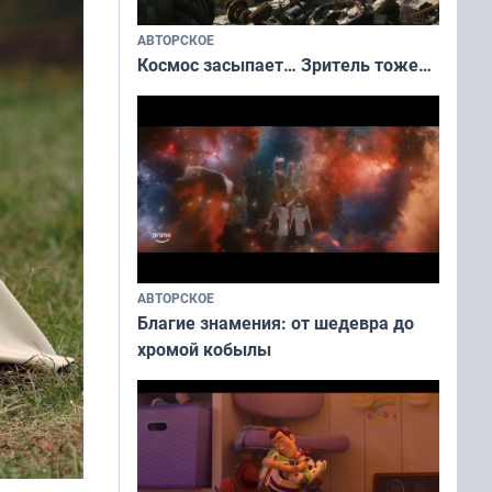
АВТОРСКОЕ
Космос засыпает… Зритель тоже…
АВТОРСКОЕ
Благие знамения: от шедевра до
хромой кобылы