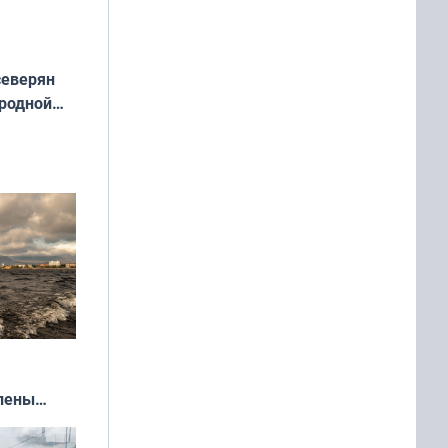
северян
 родной
екта
»
влены
иваля
года