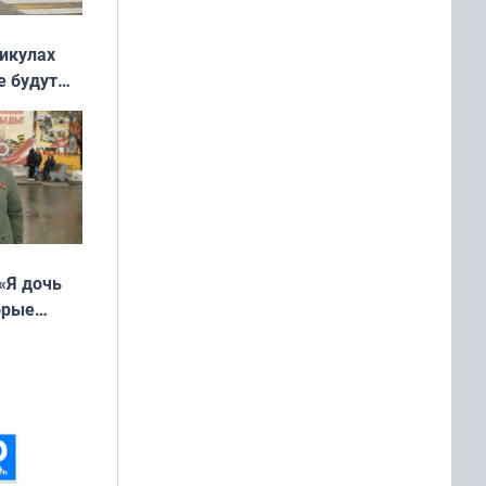
никулах
е будут
«Я дочь
орые
ть Север»