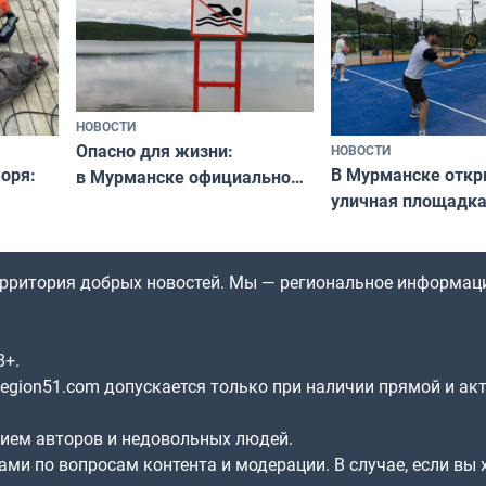
НОВОСТИ
Опасно для жизни:
НОВОСТИ
оря:
В Мурманске отк
в Мурманске официально
уличная площадка
запретили купаться
еи
в падел
в городских водоёмах
территория добрых новостей. Мы — региональное информац
8+.
gion51.com допускается только при наличии прямой и ак
нием авторов и недовольных людей.
ами по вопросам контента и модерации. В случае, если вы