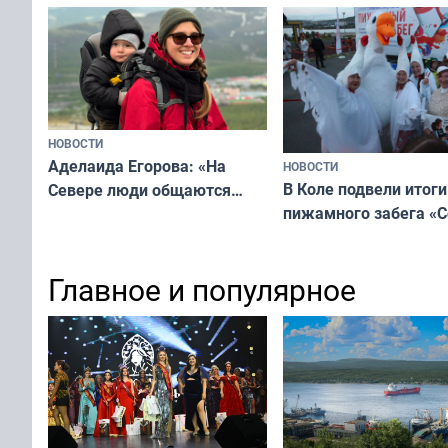
мурманчан в эти вы
всероссийского конкурса
«Мисс и Миссис Великая
Русь»
НОВОСТИ
Аделаида Егорова: «На
НОВОСТИ
В Коле подвели итоги
Севере люди общаются
пижамного забега «С
не потому, что это выгодно,
Олимпийскую ночь»
а потому что
ты им интересен»
Главное и популярное