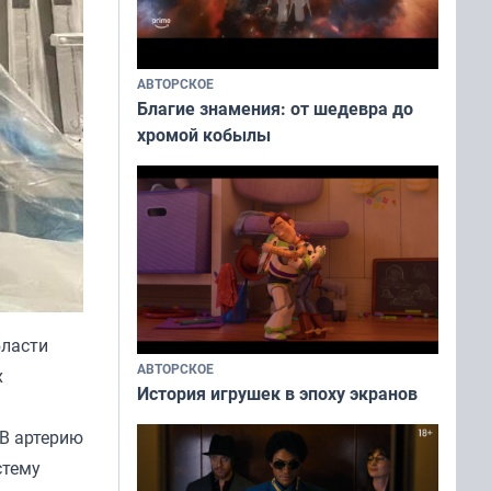
АВТОРСКОЕ
Благие знамения: от шедевра до
хромой кобылы
бласти
АВТОРСКОЕ
х
История игрушек в эпоху экранов
 В артерию
стему