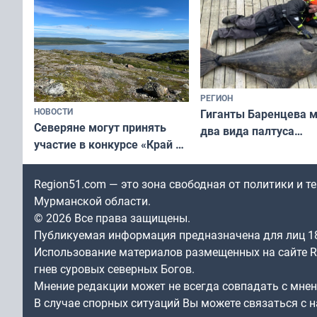
РЕГИОН
НОВОСТИ
Гиганты Баренцева м
Северяне могут принять
два вида палтуса
участие в конкурсе «Край у
и их рекордные троф
северной границы: фотогид
по Печенгскому округу»
Region51.com — это зона свободная от политики и 
Мурманской области.
© 2026 Все права защищены.
Публикуемая информация предназначена для лиц 1
Использование материалов размещенных на сайте Re
гнев суровых северных Богов.
Мнение редакции может не всегда совпадать с мне
В случае спорных ситуаций Вы можете связаться с н