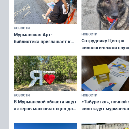
НОВОСТИ
Мурманская Арт-
НОВОСТИ
Сотруднику Центра
библиотека приглашает к
кинологической слу
сотрудничеству художников
ищут новый дом
и фотографов
НОВОСТИ
НОВОСТИ
В Мурманской области ищут
«Табуретка», ночной 
актёров массовых сцен для
кино ждут мурманчан
съёмок в
выходные
короткометражном фильме