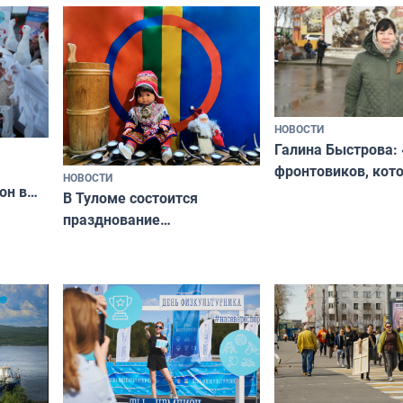
ходные
физкультурника
отдыхать 11 дней
НОВОСТИ
Галина Быстрова: 
фронтовиков, кот
НОВОСТИ
он в
приехали осваива
В Туломе состоится
празднование
Международного дня
коренных народов мира