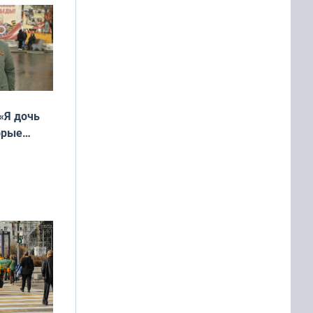
«Я дочь
орые
ть Север»