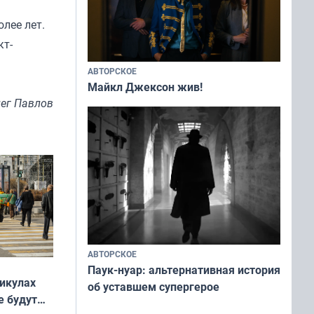
лее лет.
кт-
АВТОРСКОЕ
Майкл Джексон жив!
ег Павлов
АВТОРСКОЕ
Паук-нуар: альтернативная история
никулах
об уставшем супергерое
е будут