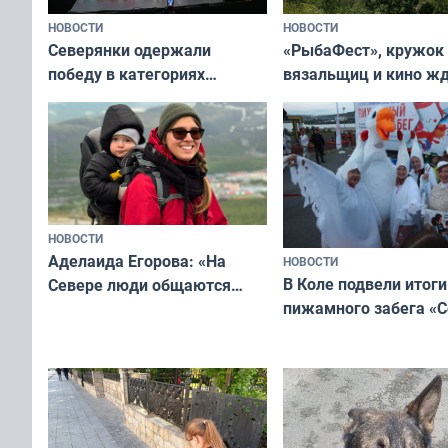
НОВОСТИ
НОВОСТИ
«РыбаФест», кружок
Северянки одержали
вязальщиц и кино ж
победу в категориях
мурманчан в эти вы
всероссийского конкурса
«Мисс и Миссис Великая
Русь»
НОВОСТИ
Аделаида Егорова: «На
НОВОСТИ
В Коле подвели итоги
Севере люди общаются
пижамного забега «С
не потому, что это выгодно,
Олимпийскую ночь»
а потому что
ты им интересен»