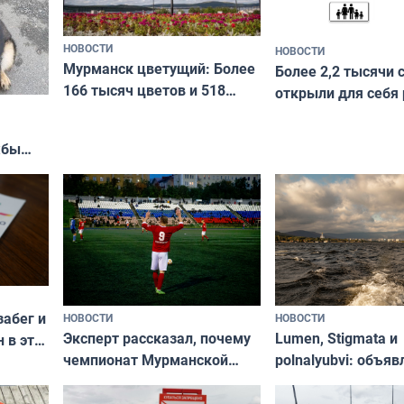
НОВОСТИ
НОВОСТИ
Мурманск цветущий: Более
Более 2,2 тысячи 
166 тысяч цветов и 518
открыли для себя
вазонов
край в рамках про
«Туризм для своих
жбы
забег и
НОВОСТИ
НОВОСТИ
Эксперт рассказал, почему
Lumen, Stigmata и
 в эти
чемпионат Мурманской
polnalyubvi: объя
области по футболу остался
хедлайнеры фест
незамеченным
«Имандра» в 2026 