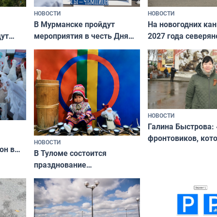
НОВОСТИ
НОВОСТИ
В Мурманске пройдут
На новогодних ка
дут
мероприятия в честь Дня
2027 года северян
ходные
физкультурника
отдыхать 11 дней
НОВОСТИ
Галина Быстрова: 
фронтовиков, кот
НОВОСТИ
он в
приехали осваива
В Туломе состоится
празднование
Международного дня
коренных народов мира