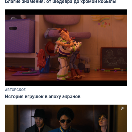
Благие знамения: от шедевра до хромой кобылы
АВТОРСКОЕ
История игрушек в эпоху экранов