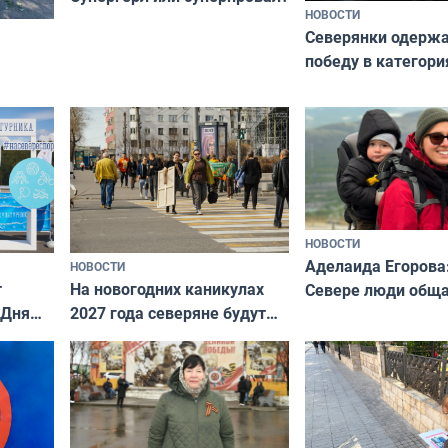
НОВОСТИ
Северянки одерж
победу в категори
всероссийского к
риуме
«Мисс и Миссис В
нии
Русь»
НОВОСТИ
Аделаида Егорова
НОВОСТИ
т
На новогодних каникулах
Севере люди общ
 Дня
2027 года северяне будут
не потому, что это
отдыхать 11 дней
а потому что
ты им интересен»