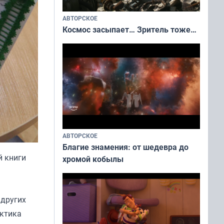
АВТОРСКОЕ
Космос засыпает… Зритель тоже…
АВТОРСКОЕ
Благие знамения: от шедевра до
й книги
хромой кобылы
 других
рктика