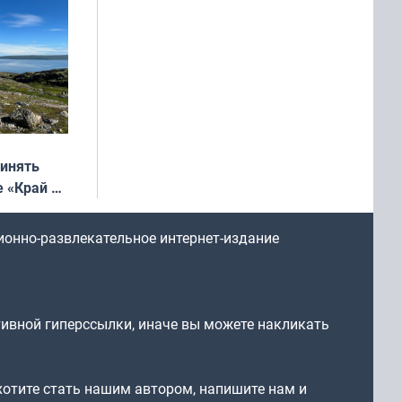
ринять
е «Край у
: фотогид
ругу»
ионно-развлекательное интернет-издание
тивной гиперссылки, иначе вы можете накликать
 хотите стать нашим автором, напишите нам и