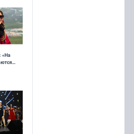
онкурса
еликая
: «На
аются
 выгодно,