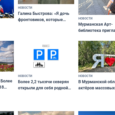
НОВОСТИ
Галина Быстрова: «Я дочь
НОВОСТИ
фронтовиков, которые
Мурманская Арт-
приехали осваивать Север»
библиотека пригл
сотрудничеству х
я
и фотографов
ира
НОВОСТИ
НОВОСТИ
 Более
В Мурманской обл
Более 2,2 тысячи северян
18
актёров массовых
открыли для себя родной
съёмок в
край в рамках проекта
короткометражно
«Туризм для своих»