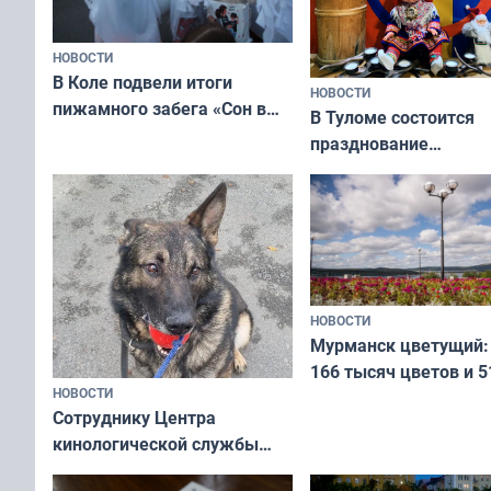
НОВОСТИ
В Коле подвели итоги
НОВОСТИ
пижамного забега «Сон в
В Туломе состоится
Олимпийскую ночь»
празднование
Международного дн
коренных народов м
НОВОСТИ
Мурманск цветущий:
166 тысяч цветов и 5
НОВОСТИ
вазонов
Сотруднику Центра
кинологической службы
ищут новый дом