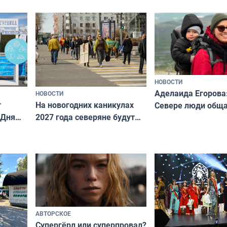
всероссийского к
риуме
«Мисс и Миссис В
нии
Русь»
НОВОСТИ
Аделаида Егорова
НОВОСТИ
т
На новогодних каникулах
Севере люди общ
 Дня
2027 года северяне будут
не потому, что это
отдыхать 11 дней
а потому что
ты им интересен»
АВТОРСКОЕ
Супергёрл или суперпровал?