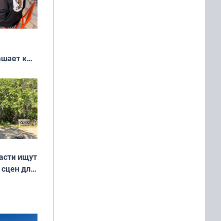
ашает к
удожников
асти ищут
 сцен для
м фильме