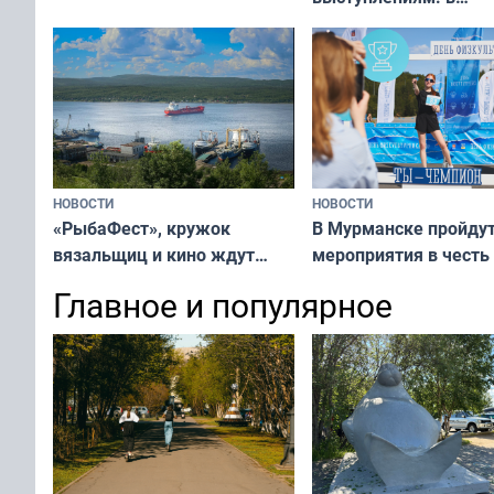
вакцинация детей и
мурманском океана
подростков от ВПЧ
рассказали о состоя
тюленей
НОВОСТИ
НОВОСТИ
«РыбаФест», кружок
В Мурманске пройду
вязальщиц и кино ждут
мероприятия в честь
мурманчан в эти выходные
физкультурника
Главное и популярное