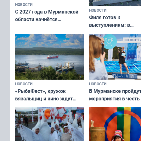
НОВОСТИ
НОВОСТИ
С 2027 года в Мурманской
Филя готов к
области начнётся
выступлениям: в
вакцинация детей и
мурманском океана
подростков от ВПЧ
рассказали о состоя
тюленей
НОВОСТИ
НОВОСТИ
«РыбаФест», кружок
В Мурманске пройду
вязальщиц и кино ждут
мероприятия в честь
мурманчан в эти выходные
физкультурника