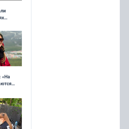
али
ях
онкурса
еликая
: «На
аются
 выгодно,