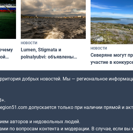
НОВОСТИ
НОВОСТИ
почему
Lumen, Stigmata и
Северяне могут п
ой
polnalyubvi: объявлены
участие в конкурс
стался
хедлайнеры фестиваля
северной границы
«Имандра» в 2026 года
по Печенгскому ок
территория добрых новостей. Мы — региональное информац
8+.
gion51.com допускается только при наличии прямой и ак
нием авторов и недовольных людей.
ами по вопросам контента и модерации. В случае, если вы