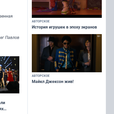
твенная
АВТОРСКОЕ
История игрушек в эпоху экранов
ег Павлов
АВТОРСКОЕ
Майкл Джексон жив!
али
ях