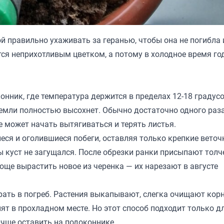
ой правильно ухаживать за геранью, чтобы она не погибла 
ется неприхотливым цветком, а потому в холодное время го
нник, где температура держится в пределах 12-18 градусо
земли полностью высохнет. Обычно достаточно одного раз
е может начать вытягиваться и терять листья.
ся и оголившиеся побеги, оставляя только крепкие веточ
ы куст не загущался. После обрезки ранки присыпают тол
роще вырастить новое из черенка — их нарезают в августе
убрать в погреб. Растения выкапывают, слегка очищают кор
ят в прохладном месте. Но этот способ подходит только д
чше оставить на подоконнике.