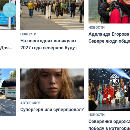
НОВОСТИ
Аделаида Егорова
НОВОСТИ
т
На новогодних каникулах
Севере люди общ
 Дня
2027 года северяне будут
не потому, что это
отдыхать 11 дней
а потому что
ты им интересен»
АВТОРСКОЕ
Супергёрл или суперпровал?
НОВОСТИ
Северянки одерж
победу в категори