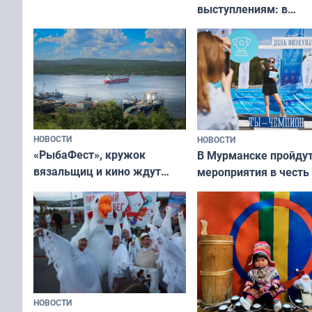
выступлениям: в
вакцинация детей и
мурманском океана
подростков от ВПЧ
рассказали о состоя
тюленей
НОВОСТИ
НОВОСТИ
«РыбаФест», кружок
В Мурманске пройду
вязальщиц и кино ждут
мероприятия в честь
мурманчан в эти выходные
физкультурника
НОВОСТИ