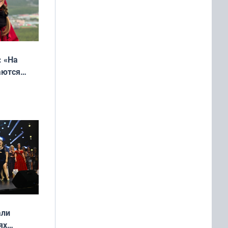
: «На
аются
 выгодно,
али
ях