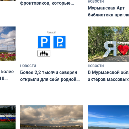
НОВОСТИ
фронтовиков, которые
Мурманская Арт-
приехали осваивать Север»
библиотека пригл
сотрудничеству х
я
и фотографов
ира
НОВОСТИ
НОВОСТИ
 Более
В Мурманской обл
Более 2,2 тысячи северян
18
актёров массовых
открыли для себя родной
съёмок в
край в рамках проекта
короткометражно
«Туризм для своих»