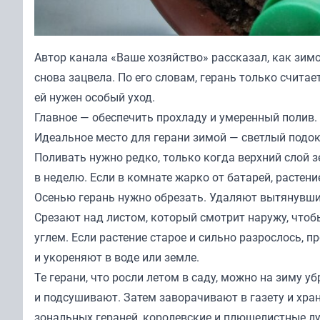
Автор канала «
Ваше хозяйство
» рассказал, как зим
снова зацвела. По его словам, герань только счита
ей нужен особый уход.
Главное — обеспечить прохладу и умеренный полив.
Идеальное место для герани зимой — светлый подоко
Поливать нужно редко, только когда верхний слой 
в неделю. Если в комнате жарко от батарей, растени
Осенью герань нужно обрезать. Удаляют вытянувшие
Срезают над листом, который смотрит наружу, чтоб
углем. Если растение старое и сильно разрослось, п
и укореняют в воде или земле.
Те герани, что росли летом в саду, можно на зиму 
и подсушивают. Затем заворачивают в газету и хран
зональных гераней, королевские и плющелистные лу