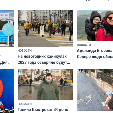
всероссийского к
риуме
«Мисс и Миссис В
нии
Русь»
НОВОСТИ
Аделаида Егорова
НОВОСТИ
т
На новогодних каникулах
Севере люди общ
 Дня
2027 года северяне будут
не потому, что это
отдыхать 11 дней
а потому что
ты им интересен»
НОВОСТИ
Галина Быстрова: «Я дочь