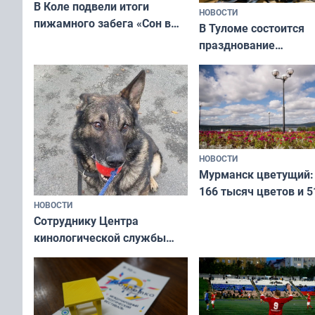
В Коле подвели итоги
НОВОСТИ
пижамного забега «Сон в
В Туломе состоится
Олимпийскую ночь»
празднование
Международного дн
коренных народов м
НОВОСТИ
Мурманск цветущий:
166 тысяч цветов и 5
НОВОСТИ
вазонов
Сотруднику Центра
кинологической службы
ищут новый дом