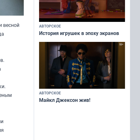
и весной
АВТОРСКОЕ
История игрушек в эпоху экранов
да
в.
а
ки.
АВТОРСКОЕ
ченым
Майкл Джексон жив!
ни
ля