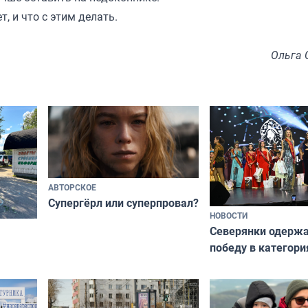
т, и что с этим делать.
Ольга 
АВТОРСКОЕ
Супергёрл или суперпровал?
НОВОСТИ
Северянки одерж
победу в категори
всероссийского к
риуме
«Мисс и Миссис В
нии
Русь»