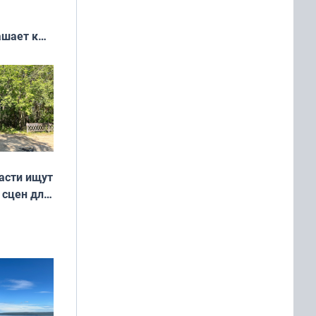
ашает к
удожников
асти ищут
 сцен для
м фильме