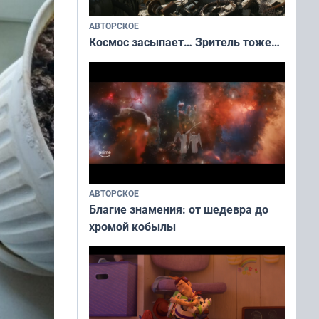
АВТОРСКОЕ
Космос засыпает… Зритель тоже…
АВТОРСКОЕ
Благие знамения: от шедевра до
хромой кобылы