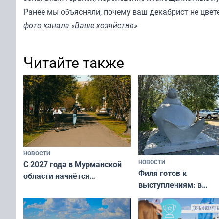
Ранее мы
объясняли
, почему ваш декабрист не цвете
фото канала «Ваше хозяйство»
Читайте также
НОВОСТИ
НОВОСТИ
С 2027 года в Мурманской
Филя готов к
области начнётся
выступлениям: в
вакцинация детей и
мурманском океана
подростков от ВПЧ
рассказали о состоя