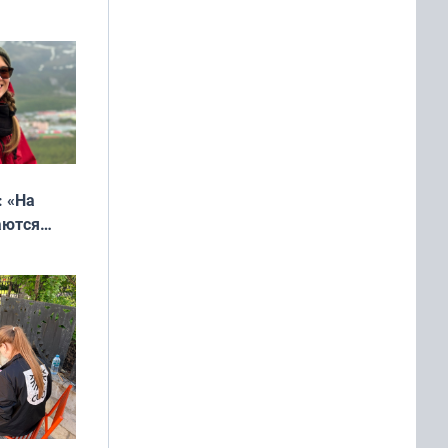
онкурса
еликая
: «На
аются
 выгодно,