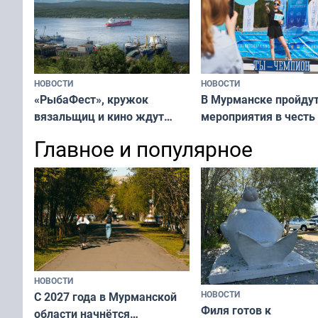
тюленей
НОВОСТИ
НОВОСТИ
«РыбаФест», кружок
В Мурманске пройду
вязальщиц и кино ждут
мероприятия в честь
мурманчан в эти выходные
физкультурника
Главное и популярное
НОВОСТИ
НОВОСТИ
С 2027 года в Мурманской
Филя готов к
области начнётся