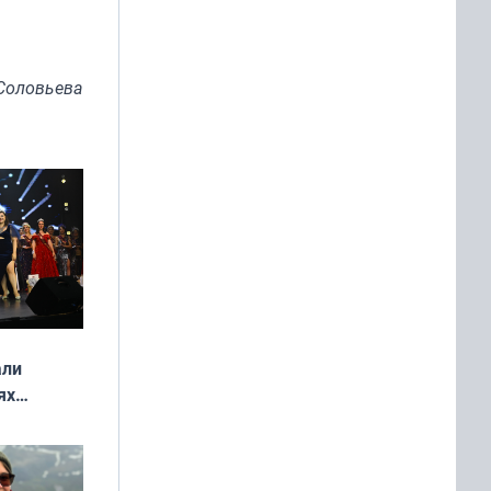
Соловьева
али
ях
онкурса
еликая