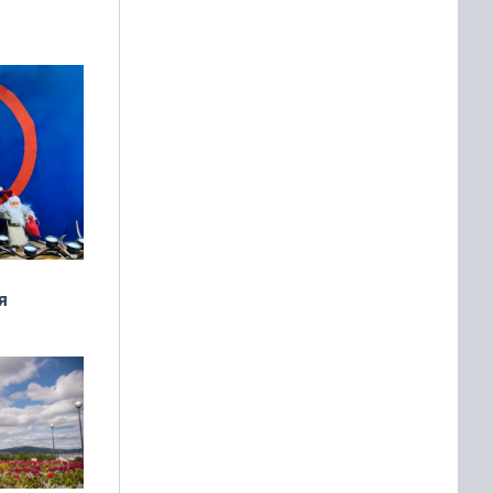
я
дня
 мира