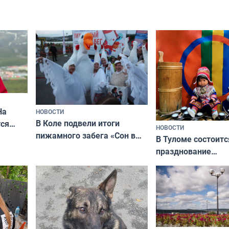
На
НОВОСТИ
В Коле подвели итоги
ся
НОВОСТИ
пижамного забега «Сон в
годно,
В Туломе состоитс
Олимпийскую ночь»
празднование
Международного 
коренных народов