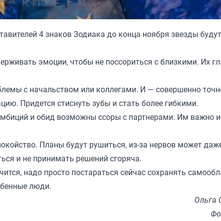
ставителей 4 знаков Зодиака до конца ноября звезды буду
держивать эмоции, чтобы не поссориться с близкими. Их г
блемы с начальством или коллегами. И — совершенно точн
ацию. Придется стиснуть зубы и стать более гибкими.
амбиций и обид возможны ссоры с партнерами. Им важно 
покойство. Планы будут рушиться, из-за нервов может даж
ться и не принимать решений сгоряча.
чится, надо просто постараться сейчас сохранять самообл
обенные люди.
Ольга 
Фо