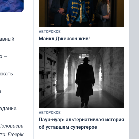
т
АВТОРСКОЕ
Майкл Джексон жив!
лавный
о —
искать
е
адание.
АВТОРСКОЕ
Паук-нуар: альтернативная история
Соловьева
об уставшем супергерое
то: Freepik