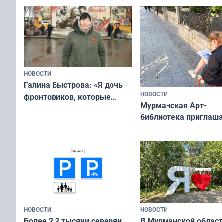
ты им интересен»
НОВОСТИ
Галина Быстрова: «Я дочь
НОВОСТИ
фронтовиков, которые
Мурманская Арт-
приехали осваивать Север»
библиотека приглаша
сотрудничеству худ
и фотографов
НОВОСТИ
НОВОСТИ
В Мурманской облас
Более 2,2 тысячи северян