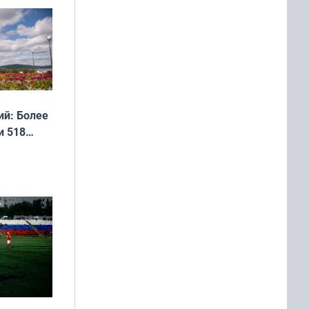
дня
 мира
й: Более
и 518