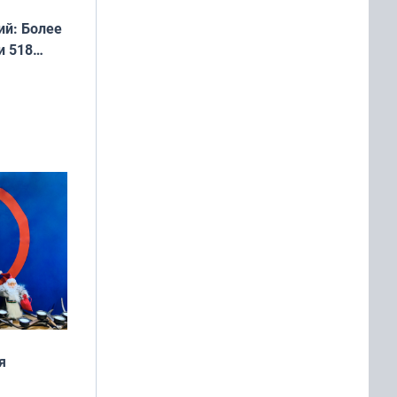
й: Более
и 518
я