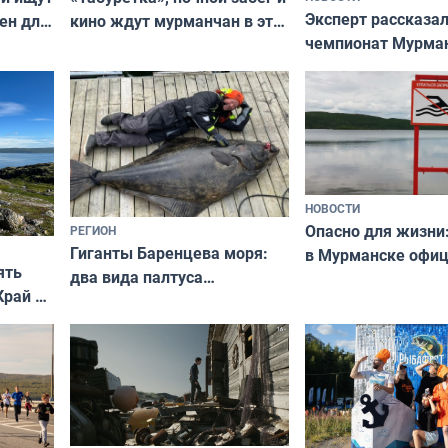
Эксперт рассказал
ен для
кино ждут мурманчан в эти
чемпионат Мурма
выходные
области по футбол
фильме
незамеченным
НОВОСТИ
Опасно для жизни
РЕГИОН
Гиганты Баренцева моря:
в Мурманске офи
ять
два вида палтуса
запретили купать
Край у
и их рекордные трофеи
в городских водоё
отогид
гу»