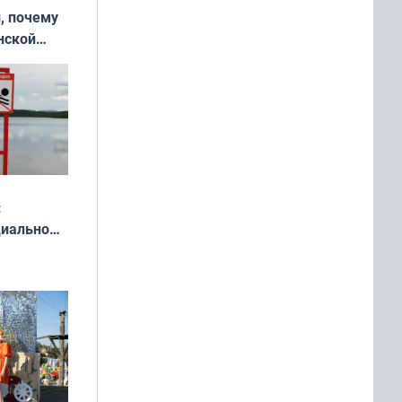
, почему
нской
у остался
:
циально
ся
мах