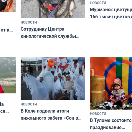
НОВОСТИ
Мурманск цветущи
166 тысяч цветов 
НОВОСТИ
вазонов
Сотруднику Центра
ет к
кинологической службы
ожников
ищут новый дом
На
НОВОСТИ
В Коле подвели итоги
ся
НОВОСТИ
пижамного забега «Сон в
годно,
В Туломе состоитс
Олимпийскую ночь»
празднование