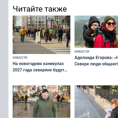
Читайте также
НОВОСТИ
Аделаида Егорова: «
НОВОСТИ
На новогодних каникулах
Севере люди общают
2027 года северяне будут
не потому, что это вы
отдыхать 11 дней
а потому что
ты им интересен»