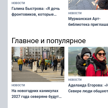
НОВОСТИ
Галина Быстрова: «Я дочь
НОВОСТИ
фронтовиков, которые
Мурманская Арт-
приехали осваивать Север»
библиотека приглаша
сотрудничеству худ
и фотографов
Главное и популярное
НОВОСТИ
Аделаида Егорова: «
НОВОСТИ
На новогодних каникулах
Севере люди общают
2027 года северяне будут
не потому, что это вы
отдыхать 11 дней
а потому что