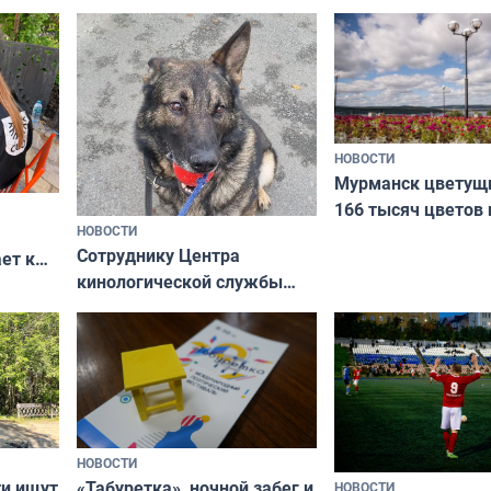
Международного 
коренных народов
НОВОСТИ
Мурманск цветущи
166 тысяч цветов 
НОВОСТИ
вазонов
Сотруднику Центра
ет к
кинологической службы
ожников
ищут новый дом
НОВОСТИ
ти ищут
«Табуретка», ночной забег и
НОВОСТИ