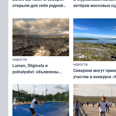
актёров массовых сц
открыли для себя родной
съёмок в
край в рамках проекта
короткометражном 
«Туризм для своих»
НОВОСТИ
НОВОСТИ
Lumen, Stigmata и
Северяне могут прин
polnalyubvi: объявлены
участие в конкурсе «
хедлайнеры фестиваля
северной границы: ф
«Имандра» в 2026 года
по Печенгскому окру