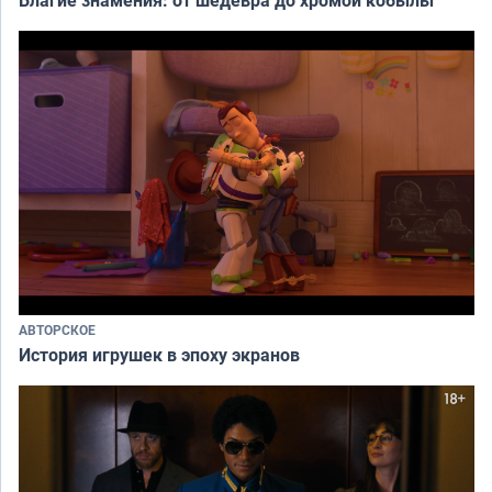
Благие знамения: от шедевра до хромой кобылы
АВТОРСКОЕ
История игрушек в эпоху экранов