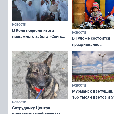
НОВОСТИ
В Коле подвели итоги
НОВОСТИ
пижамного забега «Сон в
В Туломе состоится
Олимпийскую ночь»
празднование
Международного дн
коренных народов м
НОВОСТИ
Мурманск цветущий:
166 тысяч цветов и 5
НОВОСТИ
вазонов
Сотруднику Центра
кинологической службы