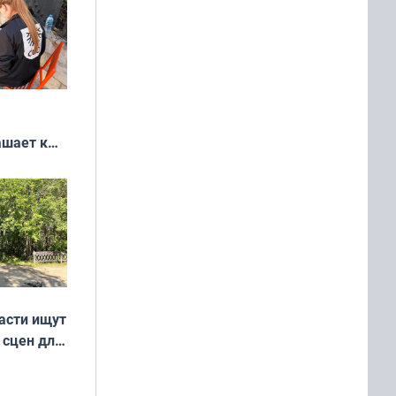
ашает к
удожников
асти ищут
 сцен для
м фильме