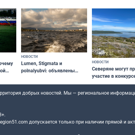
НОВОСТИ
НОВОСТИ
почему
Lumen, Stigmata и
Северяне могут п
ой
polnalyubvi: объявлены
участие в конкурс
стался
хедлайнеры фестиваля
северной границы
«Имандра» в 2026 года
по Печенгскому ок
территория добрых новостей. Мы — региональное информац
8+.
gion51.com допускается только при наличии прямой и ак