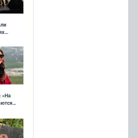
али
ях
онкурса
еликая
: «На
аются
 выгодно,