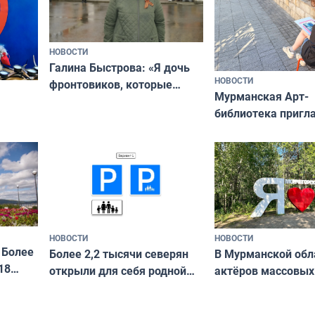
НОВОСТИ
Галина Быстрова: «Я дочь
НОВОСТИ
фронтовиков, которые
Мурманская Арт-
приехали осваивать Север»
библиотека пригл
сотрудничеству х
я
и фотографов
ира
НОВОСТИ
НОВОСТИ
 Более
В Мурманской обл
Более 2,2 тысячи северян
18
актёров массовых
открыли для себя родной
съёмок в
край в рамках проекта
короткометражно
«Туризм для своих»