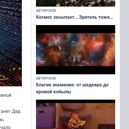
АВТОРСКОЕ
Космос засыпает… Зритель тоже…
АВТОРСКОЕ
Благие знамения: от шедевра до
хромой кобылы
авной
танет Дед
ы,
ачало