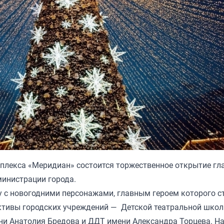
омплекса «Меридиан» состоится торжественное открытие гл
министрации города.
 с новогодними персонажами, главным героем которого с
ктивы городских учреждений — Детской театральной школ
ни Анатолия Бредова и ДДТ имени Александра Торцева. Н