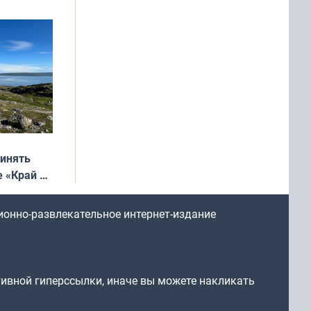
ринять
е «Край у
: фотогид
ругу»
ионно-развлекательное интернет-издание
тивной гиперссылки, иначе вы можете накликать