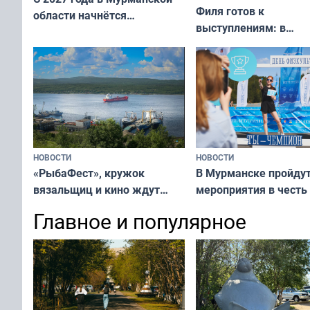
Филя готов к
области начнётся
выступлениям: в
вакцинация детей и
мурманском океана
подростков от ВПЧ
рассказали о состоя
тюленей
НОВОСТИ
НОВОСТИ
«РыбаФест», кружок
В Мурманске пройду
вязальщиц и кино ждут
мероприятия в честь
мурманчан в эти выходные
физкультурника
Главное и популярное