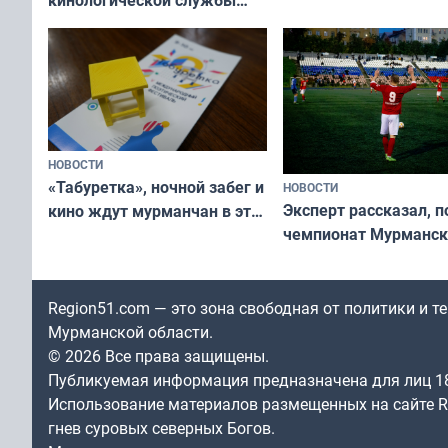
ищут новый дом
НОВОСТИ
«Табуретка», ночной забег и
НОВОСТИ
Эксперт рассказал, 
кино ждут мурманчан в эти
чемпионат Мурманск
выходные
области по футболу о
незамеченным
Region51.com — это зона свободная от политики и 
Мурманской области.
© 2026 Все права защищены.
Публикуемая информация предназначена для лиц 1
Использование материалов размещенных на сайте Re
гнев суровых северных Богов.