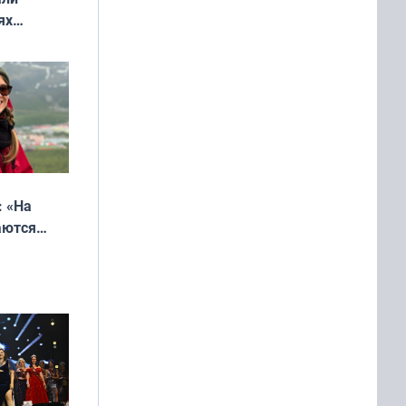
ях
онкурса
еликая
: «На
аются
 выгодно,