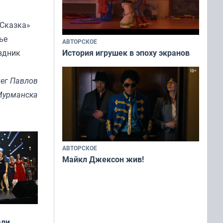
«Сказка»
ье
АВТОРСКОЕ
здник
История игрушек в эпоху экранов
ег Павлов
Мурманска
АВТОРСКОЕ
Майкл Джексон жив!
али