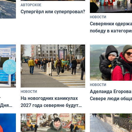
АВТОРСКОЕ
Супергёрл или суперпровал?
НОВОСТИ
Северянки одерж
победу в категори
всероссийского к
риуме
«Мисс и Миссис В
нии
Русь»
НОВОСТИ
Аделаида Егорова
НОВОСТИ
т
На новогодних каникулах
Севере люди общ
 Дня
2027 года северяне будут
не потому, что это
отдыхать 11 дней
а потому что
ты им интересен»