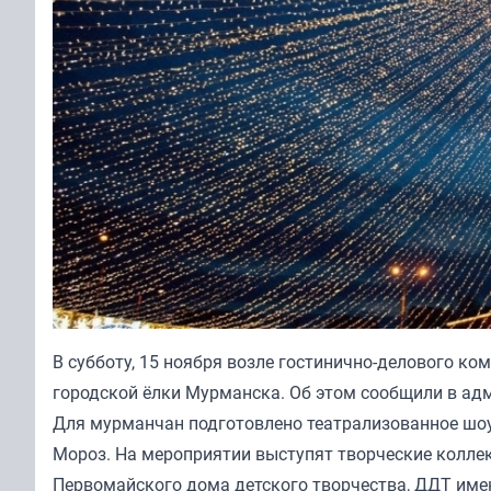
В субботу, 15 ноября возле гостинично-делового к
городской ёлки Мурманска. Об этом сообщили в ад
Для мурманчан подготовлено театрализованное шоу
Мороз. На мероприятии выступят творческие колле
Первомайского дома детского творчества, ДДТ име