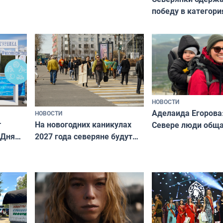
победу в категори
всероссийского к
риуме
«Мисс и Миссис В
нии
Русь»
НОВОСТИ
Аделаида Егорова
НОВОСТИ
т
На новогодних каникулах
Севере люди общ
 Дня
2027 года северяне будут
не потому, что это
отдыхать 11 дней
а потому что
ты им интересен»