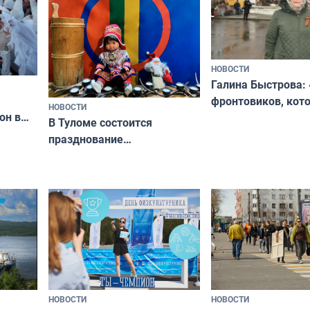
НОВОСТИ
Галина Быстрова: 
фронтовиков, кот
НОВОСТИ
он в
приехали осваива
В Туломе состоится
празднование
Международного дня
коренных народов мира
НОВОСТИ
НОВОСТИ