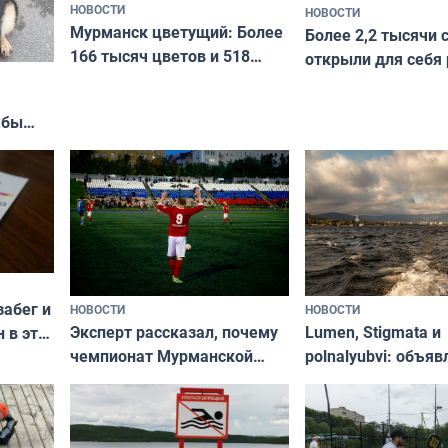
НОВОСТИ
НОВОСТИ
Мурманск цветущий: Более
Более 2,2 тысячи 
166 тысяч цветов и 518
открыли для себя
вазонов
край в рамках про
«Туризм для своих
жбы
забег и
НОВОСТИ
НОВОСТИ
Эксперт рассказал, почему
Lumen, Stigmata и
 в эти
чемпионат Мурманской
polnalyubvi: объя
области по футболу остался
хедлайнеры фест
незамеченным
«Имандра» в 2026 