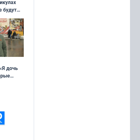
никулах
е будут
«Я дочь
орые
ть Север»