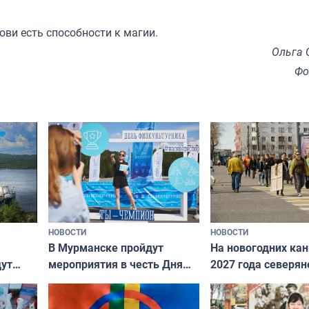
рови есть способности к магии.
Ольга 
Фо
НОВОСТИ
НОВОСТИ
В Мурманске пройдут
На новогодних ка
дут
мероприятия в честь Дня
2027 года северян
ходные
физкультурника
отдыхать 11 дней