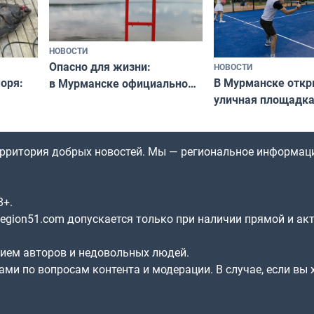
НОВОСТИ
Опасно для жизни:
НОВОСТИ
оря:
В Мурманске отк
в Мурманске официально
уличная площадка
запретили купаться
еи
в падел
в городских водоёмах
территория добрых новостей. Мы — региональное информац
8+.
gion51.com допускается только при наличии прямой и ак
нием авторов и недовольных людей.
ами по вопросам контента и модерации. В случае, если вы