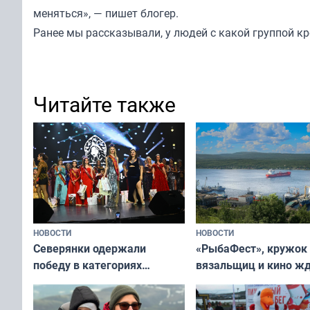
меняться», — пишет блогер.
Ранее мы
рассказывали
, у людей с какой группой к
Читайте также
НОВОСТИ
НОВОСТИ
«РыбаФест», кружок
Северянки одержали
вязальщиц и кино ж
победу в категориях
мурманчан в эти вы
всероссийского конкурса
«Мисс и Миссис Великая