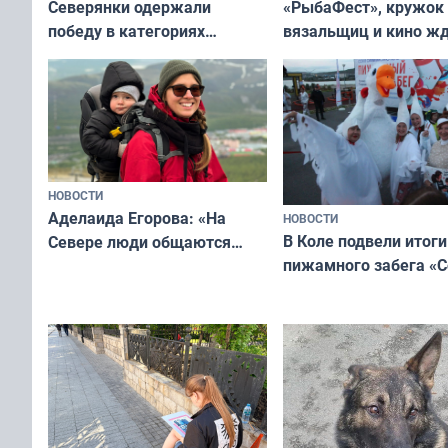
«РыбаФест», кружок
Северянки одержали
вязальщиц и кино ж
победу в категориях
мурманчан в эти вы
всероссийского конкурса
«Мисс и Миссис Великая
Русь»
НОВОСТИ
Аделаида Егорова: «На
НОВОСТИ
В Коле подвели итоги
Севере люди общаются
пижамного забега «С
не потому, что это выгодно,
Олимпийскую ночь»
а потому что
ты им интересен»