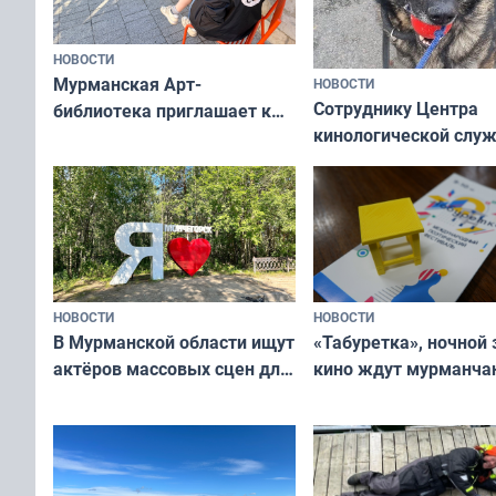
НОВОСТИ
Мурманская Арт-
НОВОСТИ
Сотруднику Центра
библиотека приглашает к
кинологической слу
сотрудничеству художников
ищут новый дом
и фотографов
НОВОСТИ
НОВОСТИ
В Мурманской области ищут
«Табуретка», ночной 
актёров массовых сцен для
кино ждут мурманчан
съёмок в
выходные
короткометражном фильме