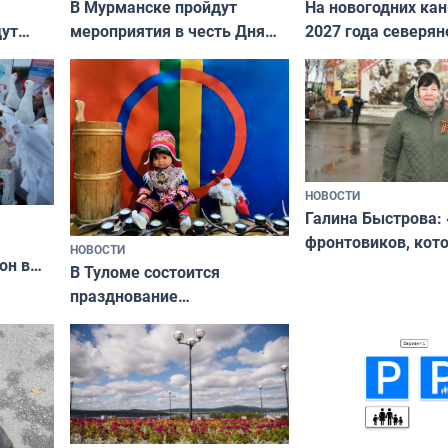
В Мурманске пройдут
На новогодних ка
дут
мероприятия в честь Дня
2027 года северян
ходные
физкультурника
отдыхать 11 дней
НОВОСТИ
Галина Быстрова: 
фронтовиков, кот
НОВОСТИ
он в
приехали осваива
В Туломе состоится
празднование
Международного дня
коренных народов мира