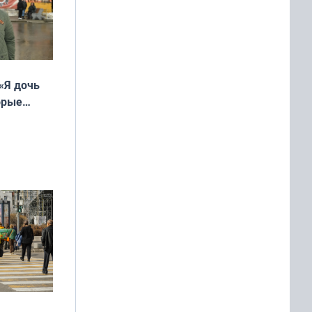
«Я дочь
орые
ть Север»