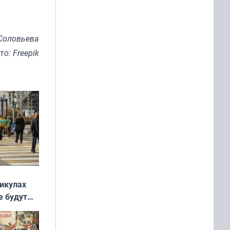
Соловьева
то: Freepik
никулах
е будут