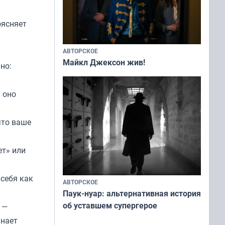
оясняет
АВТОРСКОЕ
Майкл Джексон жив!
нно:
 оно
что ваше
ет» или
 себя как
АВТОРСКОЕ
Паук-нуар: альтернативная история
об уставшем супергерое
 —
инает