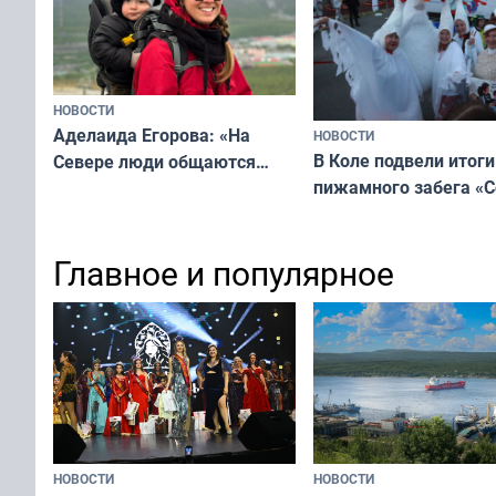
Русь»
НОВОСТИ
Аделаида Егорова: «На
НОВОСТИ
В Коле подвели итоги
Севере люди общаются
пижамного забега «С
не потому, что это выгодно,
Олимпийскую ночь»
а потому что
ты им интересен»
Главное и популярное
НОВОСТИ
НОВОСТИ