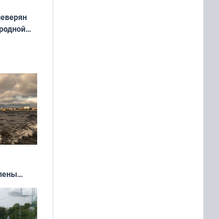
северян
 родной
екта
»
влены
иваля
года