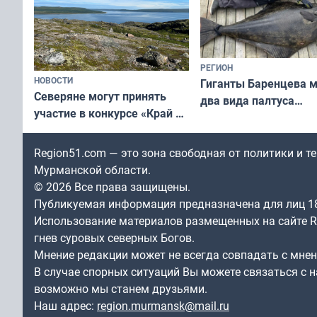
РЕГИОН
НОВОСТИ
Гиганты Баренцева м
Северяне могут принять
два вида палтуса
участие в конкурсе «Край у
и их рекордные троф
северной границы: фотогид
по Печенгскому округу»
Region51.com — это зона свободная от политики и 
Мурманской области.
© 2026 Все права защищены.
Публикуемая информация предназначена для лиц 1
Использование материалов размещенных на сайте Re
гнев суровых северных Богов.
Мнение редакции может не всегда совпадать с мне
В случае спорных ситуаций Вы можете связаться с н
возможно мы станем друзьями.
Наш адрес:
region.murmansk@mail.ru