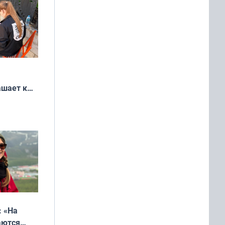
ашает к
удожников
: «На
аются