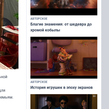
АВТОРСКОЕ
Благие знамения: от шедевра до
хромой кобылы
ьной
АВТОРСКОЕ
История игрушек в эпоху экранов
для
семьям.