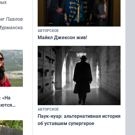
ных
ег Павлов
Мурманска
АВТОРСКОЕ
Майкл Джексон жив!
: «На
аются
АВТОРСКОЕ
 выгодно,
Паук-нуар: альтернативная история
об уставшем супергерое