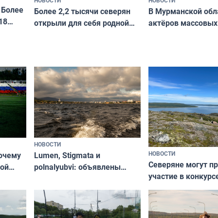
 Более
В Мурманской обл
Более 2,2 тысячи северян
18
актёров массовых
открыли для себя родной
съёмок в
край в рамках проекта
короткометражно
«Туризм для своих»
НОВОСТИ
НОВОСТИ
почему
Lumen, Stigmata и
Северяне могут п
ой
polnalyubvi: объявлены
участие в конкурс
стался
хедлайнеры фестиваля
северной границы
«Имандра» в 2026 года
по Печенгскому ок