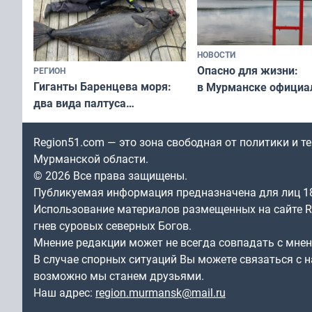
НОВОСТИ
Опасно для жизни:
РЕГИОН
Гиганты Баренцева моря:
в Мурманске официа
два вида палтуса
запретили купаться
и их рекордные трофеи
в городских водоёма
Region51.com — это зона свободная от политики и 
Мурманской области.
© 2026 Все права защищены.
Публикуемая информация предназначена для лиц 1
Использование материалов размещенных на сайте Re
гнев суровых северных Богов.
Мнение редакции может не всегда совпадать с мне
В случае спорных ситуаций Вы можете связаться с н
возможно мы станем друзьями.
Наш адрес:
region.murmansk@mail.ru