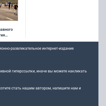
лавного
тия
арождался
стрим»
ионно-развлекательное интернет-издание
тивной гиперссылки, иначе вы можете накликать
 хотите стать нашим автором, напишите нам и