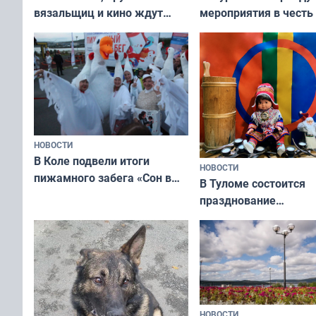
вязальщиц и кино ждут
мероприятия в честь
мурманчан в эти выходные
физкультурника
НОВОСТИ
В Коле подвели итоги
НОВОСТИ
пижамного забега «Сон в
В Туломе состоится
Олимпийскую ночь»
празднование
Международного дн
коренных народов м
НОВОСТИ