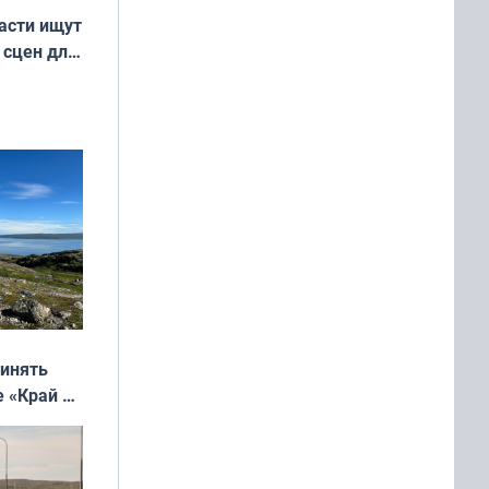
асти ищут
 сцен для
м фильме
ринять
е «Край у
: фотогид
ругу»