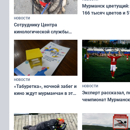
Мурманск цветущий:
166 тысяч цветов и 5
НОВОСТИ
вазонов
Сотруднику Центра
кинологической службы
ищут новый дом
НОВОСТИ
«Табуретка», ночной забег и
НОВОСТИ
Эксперт рассказал, 
кино ждут мурманчан в эти
чемпионат Мурманск
выходные
области по футболу о
незамеченным