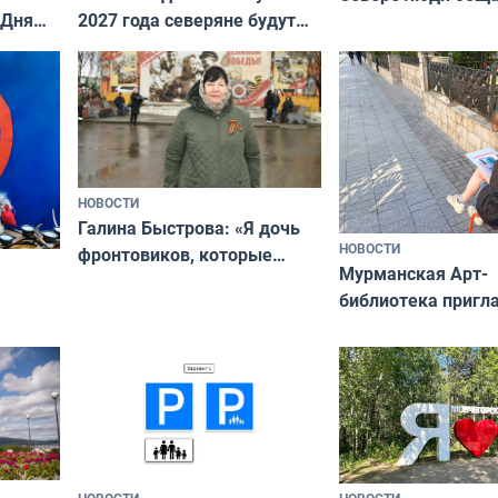
 Дня
2027 года северяне будут
не потому, что это
отдыхать 11 дней
а потому что
ты им интересен»
НОВОСТИ
Галина Быстрова: «Я дочь
НОВОСТИ
фронтовиков, которые
Мурманская Арт-
приехали осваивать Север»
библиотека пригл
сотрудничеству х
я
и фотографов
ира
НОВОСТИ
НОВОСТИ