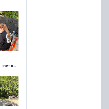
 выгодно,
ашает к
удожников