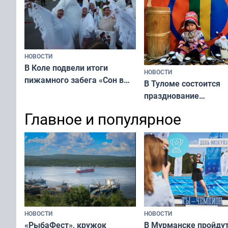
НОВОСТИ
В Коле подвели итоги
НОВОСТИ
пижамного забега «Сон в
В Туломе состоится
Олимпийскую ночь»
празднование
Международного дн
Главное и популярное
коренных народов м
НОВОСТИ
НОВОСТИ
«РыбаФест», кружок
В Мурманске пройду