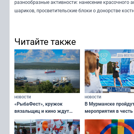
разнообразные активности: нанесение красочного а
шариков, просветительские блоки о донорстве кост
Читайте также
НОВОСТИ
НОВОСТИ
«РыбаФест», кружок
В Мурманске пройду
вязальщиц и кино ждут
мероприятия в честь
мурманчан в эти выходные
физкультурника