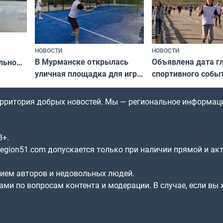
НОВОСТИ
НОВОСТИ
В Мурманске открылась
Объявлена дата г
льно
уличная площадка для игры
спортивного собы
в падел
Заполярья: как з
х
фестиваль «Гольф
территория добрых новостей. Мы — региональное информац
8+.
gion51.com допускается только при наличии прямой и ак
нием авторов и недовольных людей.
ами по вопросам контента и модерации. В случае, если вы