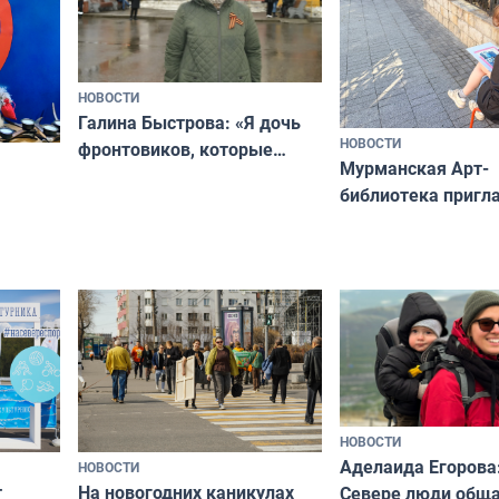
НОВОСТИ
Галина Быстрова: «Я дочь
НОВОСТИ
фронтовиков, которые
Мурманская Арт-
приехали осваивать Север»
библиотека пригл
сотрудничеству х
я
и фотографов
ира
НОВОСТИ
Аделаида Егорова
НОВОСТИ
т
На новогодних каникулах
Севере люди общ