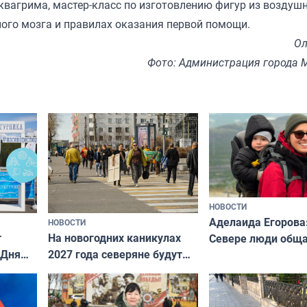
квагрима, мастер‑класс по изготовлению фигур из воздуш
ного мозга и правилах оказания первой помощи.
Ол
Фото: Администрация города 
НОВОСТИ
Аделаида Егорова
НОВОСТИ
т
На новогодних каникулах
Севере люди общ
 Дня
2027 года северяне будут
не потому, что это
отдыхать 11 дней
а потому что
ты им интересен»