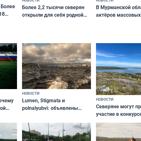
 Более
В Мурманской обл
Более 2,2 тысячи северян
18
актёров массовых
открыли для себя родной
съёмок в
край в рамках проекта
короткометражно
«Туризм для своих»
НОВОСТИ
НОВОСТИ
почему
Lumen, Stigmata и
Северяне могут п
ой
polnalyubvi: объявлены
участие в конкурс
стался
хедлайнеры фестиваля
северной границы
«Имандра» в 2026 года
по Печенгскому ок