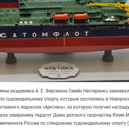
ени академика А. Е. Ферсмана Семён Нестеренко завоева
по судомодельному спорту, которые состоялись в Новорос
атомного ледокола «Арктика», за которую получил наград
гала северянину педагог Дома детского творчества Юлия 
емпионате России по стендовому судомодельному спорту 