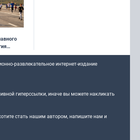
лавного
тия
арождался
стрим»
ионно-развлекательное интернет-издание
тивной гиперссылки, иначе вы можете накликать
 хотите стать нашим автором, напишите нам и