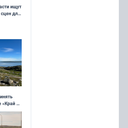
асти ищут
 сцен для
м фильме
ринять
е «Край у
: фотогид
ругу»