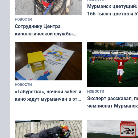
Мурманск цветущий:
166 тысяч цветов и 5
НОВОСТИ
вазонов
Сотруднику Центра
кинологической службы
ищут новый дом
НОВОСТИ
«Табуретка», ночной забег и
НОВОСТИ
Эксперт рассказал, 
кино ждут мурманчан в эти
чемпионат Мурманск
выходные
области по футболу о
незамеченным