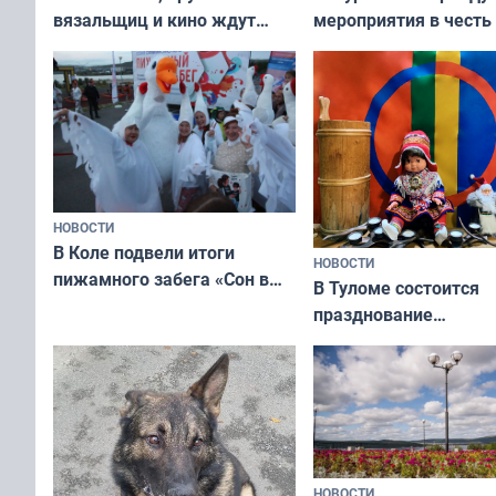
вязальщиц и кино ждут
мероприятия в честь
мурманчан в эти выходные
физкультурника
НОВОСТИ
В Коле подвели итоги
НОВОСТИ
пижамного забега «Сон в
В Туломе состоится
Олимпийскую ночь»
празднование
Международного дн
коренных народов м
НОВОСТИ