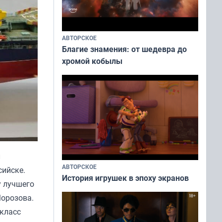
АВТОРСКОЕ
Благие знамения: от шедевра до
хромой кобылы
л
АВТОРСКОЕ
сийске.
История игрушек в эпоху экранов
у лучшего
Морозова.
(класс