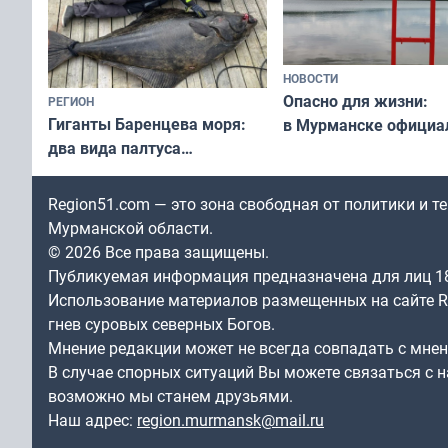
НОВОСТИ
Опасно для жизни:
РЕГИОН
Гиганты Баренцева моря:
в Мурманске официа
два вида палтуса
запретили купаться
и их рекордные трофеи
в городских водоёма
Region51.com — это зона свободная от политики и 
Мурманской области.
© 2026 Все права защищены.
Публикуемая информация предназначена для лиц 1
Использование материалов размещенных на сайте Re
гнев суровых северных Богов.
Мнение редакции может не всегда совпадать с мне
В случае спорных ситуаций Вы можете связаться с н
возможно мы станем друзьями.
Наш адрес:
region.murmansk@mail.ru