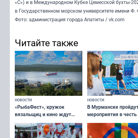
«С») и в Международном Кубке Цемесской бухты‑2025
в Государственном морском университете имени Ф. 
Фото: администрация города Апатиты / vk.com
Читайте также
НОВОСТИ
НОВОСТИ
«РыбаФест», кружок
В Мурманске пройду
вязальщиц и кино ждут
мероприятия в честь
мурманчан в эти выходные
физкультурника