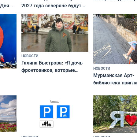
 Дня
2027 года северяне будут
не потому, что это
отдыхать 11 дней
а потому что
ты им интересен»
НОВОСТИ
Галина Быстрова: «Я дочь
НОВОСТИ
фронтовиков, которые
Мурманская Арт-
приехали осваивать Север»
библиотека пригл
сотрудничеству х
я
и фотографов
ира
НОВОСТИ
НОВОСТИ