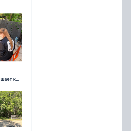
 выгодно,
ашает к
удожников