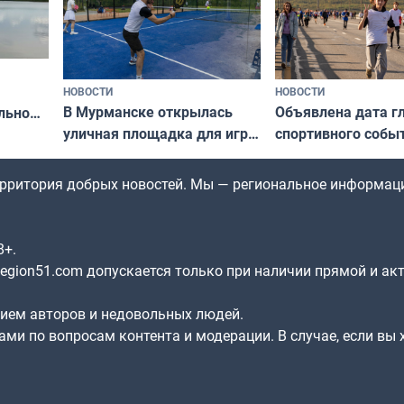
НОВОСТИ
НОВОСТИ
В Мурманске открылась
Объявлена дата г
льно
уличная площадка для игры
спортивного собы
в падел
Заполярья: как з
х
фестиваль «Гольф
территория добрых новостей. Мы — региональное информац
8+.
gion51.com допускается только при наличии прямой и ак
нием авторов и недовольных людей.
ами по вопросам контента и модерации. В случае, если вы