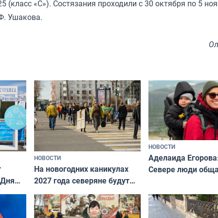
 (класс «С»). Состязания проходили с 30 октября по 5 но
Ф. Ушакова.
Ол
НОВОСТИ
Аделаида Егорова
НОВОСТИ
т
На новогодних каникулах
Севере люди общ
 Дня
2027 года северяне будут
не потому, что это
отдыхать 11 дней
а потому что
ты им интересен»