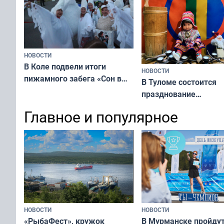
НОВОСТИ
В Коле подвели итоги
НОВОСТИ
пижамного забега «Сон в
В Туломе состоится
Олимпийскую ночь»
празднование
Международного дн
Главное и популярное
коренных народов м
НОВОСТИ
НОВОСТИ
«РыбаФест», кружок
В Мурманске пройду