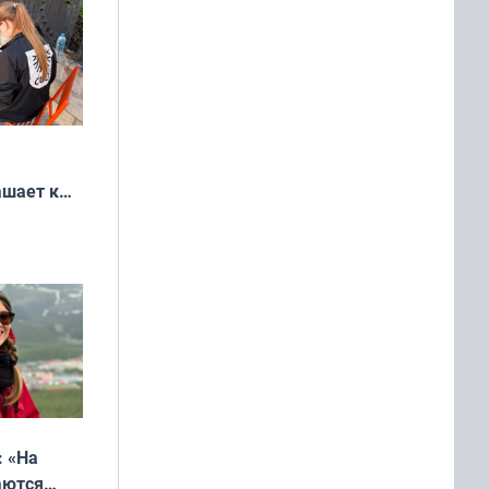
ашает к
удожников
: «На
аются