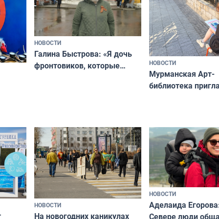
НОВОСТИ
Галина Быстрова: «Я дочь
НОВОСТИ
фронтовиков, которые
Мурманская Арт-
приехали осваивать Север»
библиотека пригл
сотрудничеству х
я
и фотографов
ира
НОВОСТИ
Аделаида Егорова
НОВОСТИ
т
На новогодних каникулах
Севере люди общ