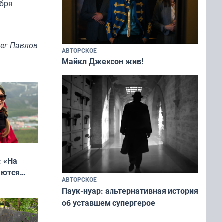
ября
ег Павлов
АВТОРСКОЕ
Майкл Джексон жив!
: «На
аются
АВТОРСКОЕ
 выгодно,
Паук-нуар: альтернативная история
об уставшем супергерое