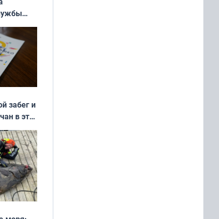
а
службы
ой забег и
чан в эти