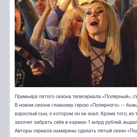
Премьера пятого сезона телесериала «Полярный», съ
В новом сезоне главному герою «Полярного» — бывш
взрослый сын, о котором он не знал. Кроме того, 
захочет забрать себе в карман 1 млрд рублей, выд
Авторы сериала намерены сделать пятый сезон «П