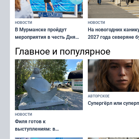
НОВОСТИ
НОВОСТИ
В Мурманске пройдут
На новогодних каник
мероприятия в честь Дня
2027 года северяне б
физкультурника
отдыхать 11 дней
Главное и популярное
АВТОРСКОЕ
Супергёрл или супер
НОВОСТИ
Филя готов к
выступлениям: в
мурманском океанариуме