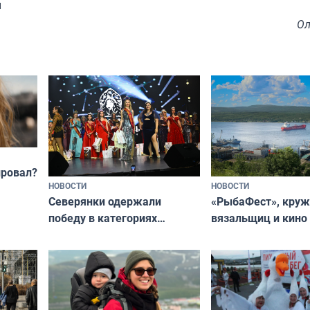
и
Ол
провал?
НОВОСТИ
НОВОСТИ
«РыбаФест», кру
Северянки одержали
вязальщиц и кино
победу в категориях
мурманчан в эти 
всероссийского конкурса
«Мисс и Миссис Великая
Русь»