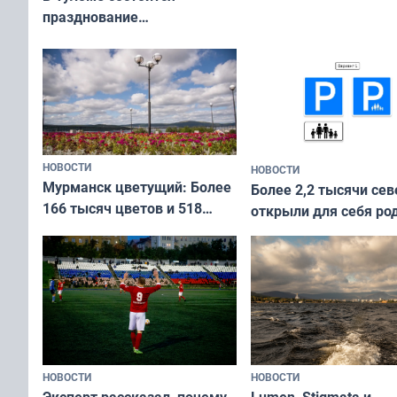
празднование
Международного дня
коренных народов мира
НОВОСТИ
НОВОСТИ
Мурманск цветущий: Более
Более 2,2 тысячи сев
166 тысяч цветов и 518
открыли для себя ро
вазонов
край в рамках проек
«Туризм для своих»
НОВОСТИ
НОВОСТИ