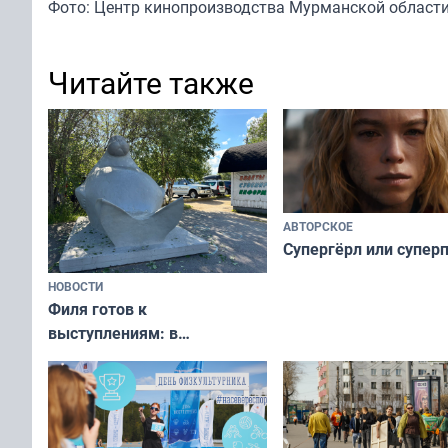
Фото: Центр кинопроизводства Мурманской област
Читайте также
АВТОРСКОЕ
Супергёрл или супер
НОВОСТИ
Филя готов к
выступлениям: в
мурманском океанариуме
рассказали о состоянии
тюленей