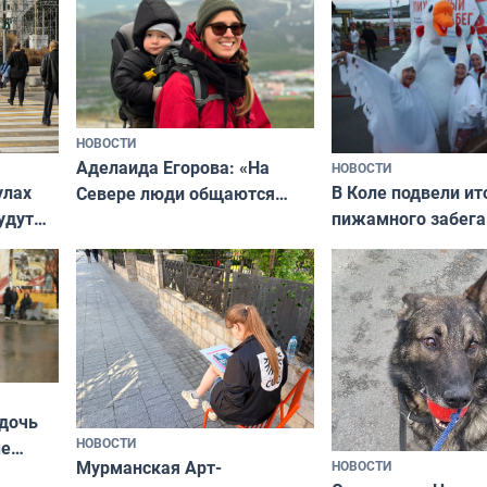
Русь»
НОВОСТИ
Аделаида Егорова: «На
НОВОСТИ
В Коле подвели ит
улах
Севере люди общаются
пижамного забега
удут
не потому, что это выгодно,
Олимпийскую ноч
а потому что
ты им интересен»
 дочь
НОВОСТИ
ые
Мурманская Арт-
НОВОСТИ
Север»