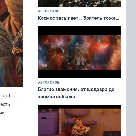
АВТОРСКОЕ
Космос засыпает… Зритель тоже…
АВТОРСКОЕ
Благие знамения: от шедевра до
 на ТНТ.
хромой кобылы
 есть
ый