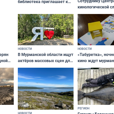
Сотруднику Центр
библиотека приглашает к
кинологической 
сотрудничеству художников
ищут новый дом
и фотографов
НОВОСТИ
НОВОСТИ
В Мурманской области ищут
ерян
«Табуретка», ночн
актёров массовых сцен для
дной
кино ждут мурман
съёмок в
та
выходные
короткометражном фильме
РЕГИОН
НОВОСТИ