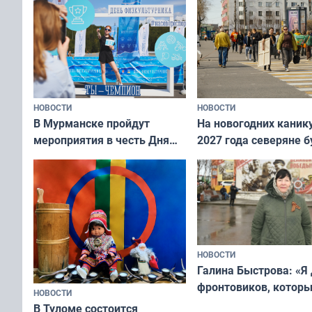
рассказали о состоянии
тюленей
НОВОСТИ
НОВОСТИ
В Мурманске пройдут
На новогодних каник
мероприятия в честь Дня
2027 года северяне б
физкультурника
отдыхать 11 дней
НОВОСТИ
Галина Быстрова: «Я
фронтовиков, котор
НОВОСТИ
приехали осваивать 
В Туломе состоится