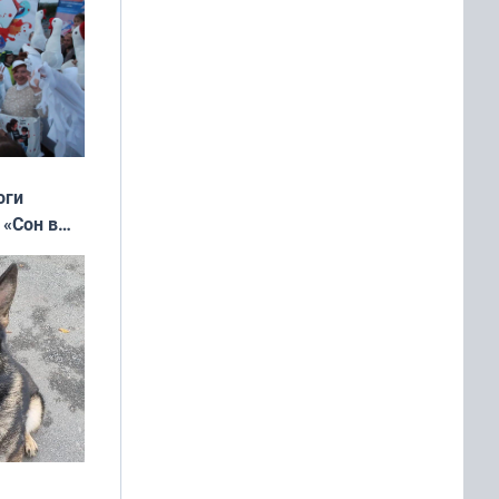
оги
 «Сон в
ь»