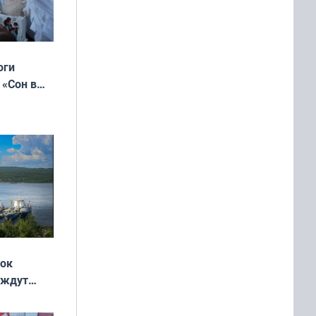
оги
 «Сон в
ь»
жок
 ждут
выходные