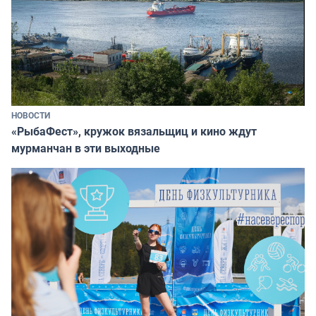
НОВОСТИ
«РыбаФест», кружок вязальщиц и кино ждут
мурманчан в эти выходные