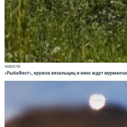
НОВОСТИ
«РыбаФест», кружок вязальщиц и кино ждут мурманча