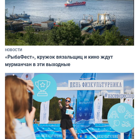
НОВОСТИ
«РыбаФест», кружок вязальщиц и кино ждут
мурманчан в эти выходные