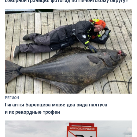
северной границы: фотогид по Печенгскому округу»
РЕГИОН
Гиганты Баренцева моря: два вида палтуса
и их рекордные трофеи