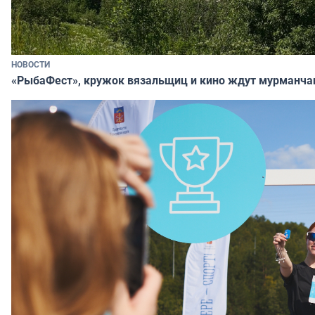
НОВОСТИ
«РыбаФест», кружок вязальщиц и кино ждут мурманча