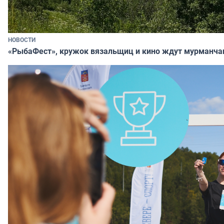
НОВОСТИ
«РыбаФест», кружок вязальщиц и кино ждут мурманча