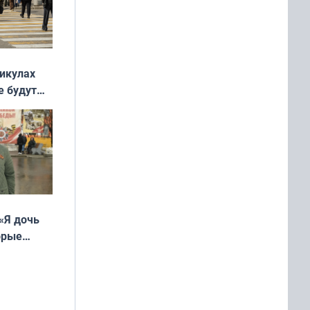
никулах
е будут
«Я дочь
орые
ть Север»