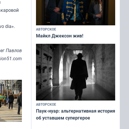
ы
акаровой
o dia».
АВТОРСКОЕ
Майкл Джексон жив!
ег Павлов
gion51.com
АВТОРСКОЕ
Паук-нуар: альтернативная история
об уставшем супергерое