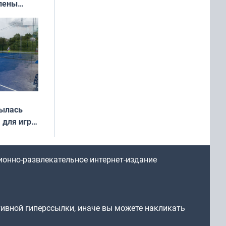
влены
иваля
года
рылась
 для игры
ионно-развлекательное интернет-издание
тивной гиперссылки, иначе вы можете накликать