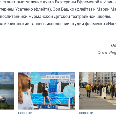
 станет выступление дуэта Екатерины Ефремовой и Ирин
атерины Усатенко (флейта), Зои Башко (флейта) и Марии М
т воспитанники мурманской Детской театральной школы,
американские танцы в исполнении студии фламенко «Nuev
Ол
Фото: Re
НОВОСТИ
НОВОСТИ