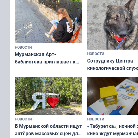
НОВОСТИ
Мурманская Арт-
НОВОСТИ
Сотруднику Центра
библиотека приглашает к
кинологической слу
сотрудничеству художников
ищут новый дом
и фотографов
НОВОСТИ
НОВОСТИ
В Мурманской области ищут
«Табуретка», ночной 
актёров массовых сцен для
кино ждут мурманчан