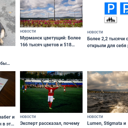
НОВОСТИ
НОВОСТИ
Мурманск цветущий: Более
Более 2,2 тысячи 
166 тысяч цветов и 518
открыли для себя
вазонов
край в рамках про
«Туризм для своих
жбы
забег и
НОВОСТИ
НОВОСТИ
Эксперт рассказал, почему
Lumen, Stigmata и
 в эти