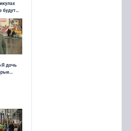
никулах
е будут
«Я дочь
орые
ть Север»