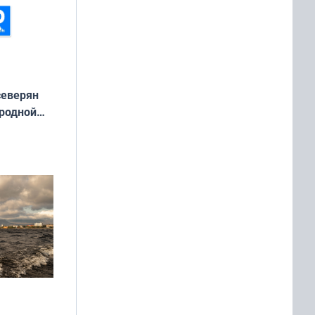
северян
 родной
екта
»