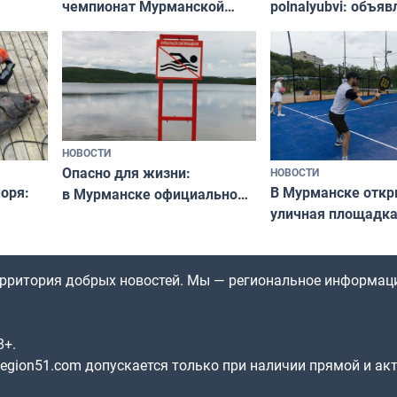
чемпионат Мурманской
polnalyubvi: объя
области по футболу остался
хедлайнеры фест
незамеченным
«Имандра» в 2026 
НОВОСТИ
Опасно для жизни:
НОВОСТИ
оря:
В Мурманске отк
в Мурманске официально
уличная площадка
запретили купаться
еи
в падел
в городских водоёмах
территория добрых новостей. Мы — региональное информац
8+.
gion51.com допускается только при наличии прямой и ак