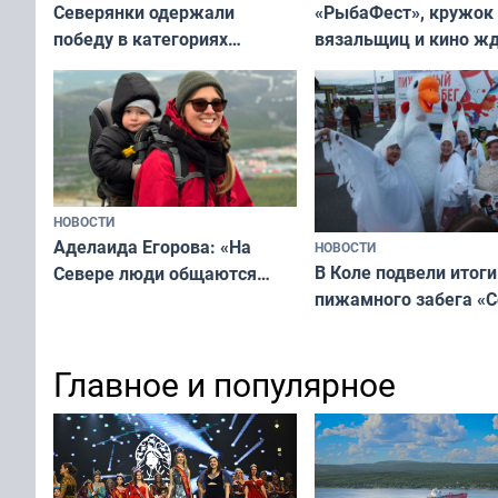
«РыбаФест», кружок
Северянки одержали
вязальщиц и кино ж
победу в категориях
мурманчан в эти вы
всероссийского конкурса
«Мисс и Миссис Великая
Русь»
НОВОСТИ
Аделаида Егорова: «На
НОВОСТИ
В Коле подвели итоги
Севере люди общаются
пижамного забега «С
не потому, что это выгодно,
Олимпийскую ночь»
а потому что
ты им интересен»
Главное и популярное