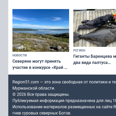
съёмок в
выходные
короткометражном фильме
РЕГИОН
НОВОСТИ
Гиганты Баренцева м
Северяне могут принять
два вида палтуса
участие в конкурсе «Край у
и их рекордные троф
северной границы: фотогид
по Печенгскому округу»
Region51.com — это зона свободная от политики и 
Мурманской области.
© 2026 Все права защищены.
Публикуемая информация предназначена для лиц 1
Использование материалов размещенных на сайте Re
гнев суровых северных Богов.