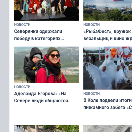
НОВОСТИ
НОВОСТИ
«РыбаФест», кружок
Северянки одержали
вязальщиц и кино ж
победу в категориях
мурманчан в эти вы
всероссийского конкурса
«Мисс и Миссис Великая
Русь»
НОВОСТИ
Аделаида Егорова: «На
НОВОСТИ
В Коле подвели итоги
Севере люди общаются
пижамного забега «С
не потому, что это выгодно,
Олимпийскую ночь»
а потому что
ты им интересен»