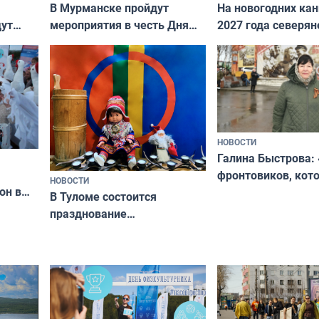
В Мурманске пройдут
На новогодних ка
дут
мероприятия в честь Дня
2027 года северян
ходные
физкультурника
отдыхать 11 дней
НОВОСТИ
Галина Быстрова: 
фронтовиков, кот
НОВОСТИ
он в
приехали осваива
В Туломе состоится
празднование
Международного дня
коренных народов мира