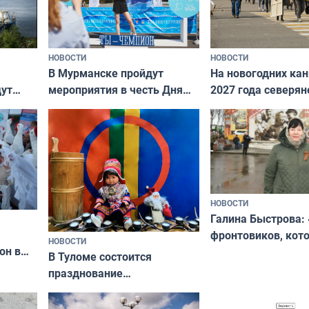
НОВОСТИ
НОВОСТИ
В Мурманске пройдут
На новогодних ка
дут
мероприятия в честь Дня
2027 года северян
ходные
физкультурника
отдыхать 11 дней
НОВОСТИ
Галина Быстрова: 
фронтовиков, кот
НОВОСТИ
он в
приехали осваива
В Туломе состоится
празднование
Международного дня
коренных народов мира