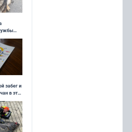
а
службы
ой забег и
чан в эти