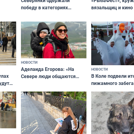
«РыбаФест», кру
Северянки одержали
вязальщиц и кино
победу в категориях
мурманчан в эти 
всероссийского конкурса
«Мисс и Миссис Великая
Русь»
НОВОСТИ
Аделаида Егорова: «На
НОВОСТИ
В Коле подвели ит
улах
Севере люди общаются
пижамного забега
удут
не потому, что это выгодно,
Олимпийскую ноч
а потому что
ты им интересен»