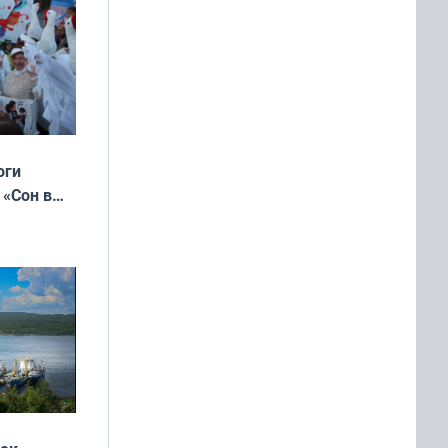
оги
 «Сон в
ь»