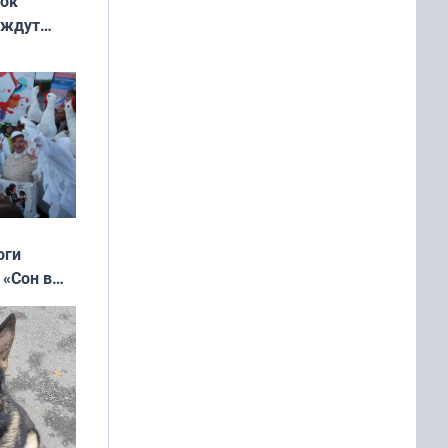
жок
 ждут
выходные
оги
 «Сон в
ь»