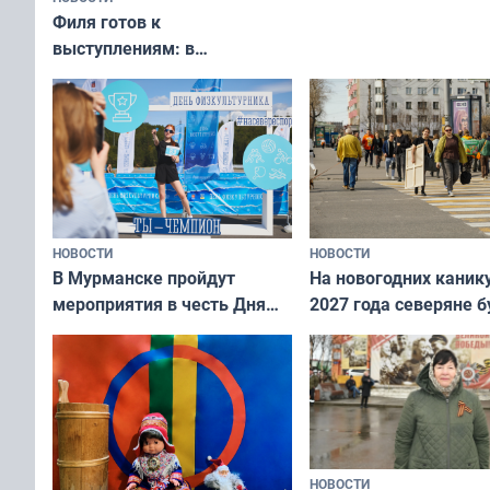
Филя готов к
выступлениям: в
мурманском океанариуме
рассказали о состоянии
тюленей
НОВОСТИ
НОВОСТИ
В Мурманске пройдут
На новогодних каник
мероприятия в честь Дня
2027 года северяне б
физкультурника
отдыхать 11 дней
НОВОСТИ