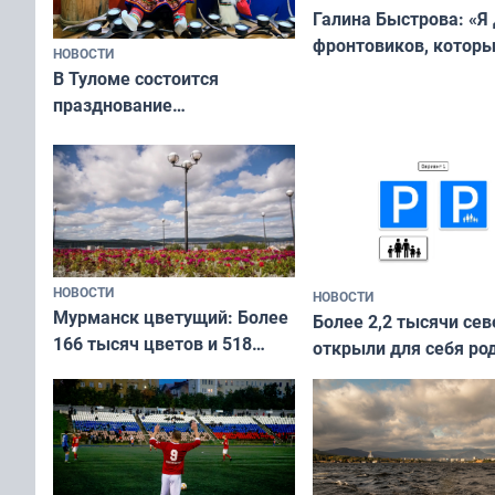
Галина Быстрова: «Я
фронтовиков, котор
НОВОСТИ
приехали осваивать 
В Туломе состоится
празднование
Международного дня
коренных народов мира
НОВОСТИ
НОВОСТИ
Мурманск цветущий: Более
Более 2,2 тысячи сев
166 тысяч цветов и 518
открыли для себя ро
вазонов
край в рамках проек
«Туризм для своих»