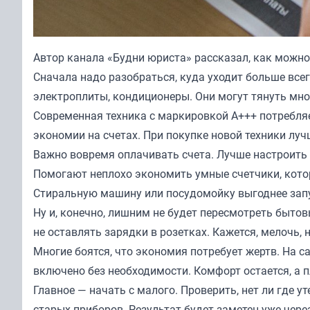
Автор канала «
Будни юриста
» рассказал, как можн
Сначала надо разобраться, куда уходит больше все
электроплиты, кондиционеры. Они могут тянуть мно
Современная техника с маркировкой А+++ потребляет
экономии на счетах. При покупке новой техники лу
Важно вовремя оплачивать счета. Лучше настроить
Помогают неплохо экономить умные счетчики, кото
Стиральную машину или посудомойку выгоднее запу
Ну и, конечно, лишним не будет пересмотреть быто
не оставлять зарядки в розетках. Кажется, мелочь, 
Многие боятся, что экономия потребует жертв. На с
включено без необходимости. Комфорт остается, а 
Главное — начать с малого. Проверить, нет ли где 
старых приборов. Результат будет заметен уже чере