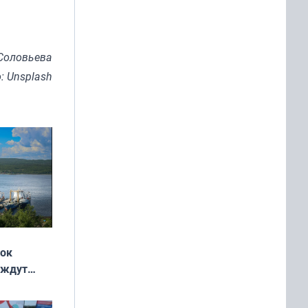
Соловьева
: Unsplash
жок
 ждут
выходные