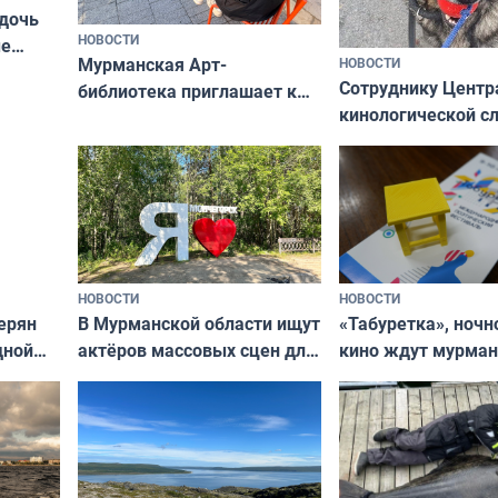
 дочь
НОВОСТИ
ые
Мурманская Арт-
НОВОСТИ
Север»
Сотруднику Центр
библиотека приглашает к
кинологической 
сотрудничеству художников
ищут новый дом
и фотографов
НОВОСТИ
НОВОСТИ
В Мурманской области ищут
ерян
«Табуретка», ночн
актёров массовых сцен для
дной
кино ждут мурман
съёмок в
та
выходные
короткометражном фильме