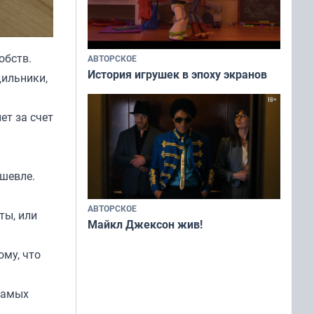
добств.
АВТОРСКОЕ
История игрушек в эпоху экранов
дильники,
ет за счет
шевле.
АВТОРСКОЕ
ты, или
Майкл Джексон жив!
ому, что
 самых