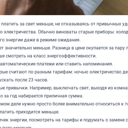
о платить за свет меньше, не отказываясь от привычных у
го электричества. Обычно виноваты старые приборы: холо
го энергии даже в режиме ожидания.
 значительно меньше. Разница в цене окупается за пару л
чше смотреть на класс энергоэффективности.
 автоматические платежи или ставить напоминания.
рые считают по разным тарифам: ночью электричество де
скать после 23 часов.
вые привычки. Например, выключать свет, выходя из комна
но за год набирается приличная сумма.
амом деле нужно просто более внимательно относиться к т
платить приходится меньше.
утечек энергии, посмотреть на тарифы и подумать о замене
з пару месяцев.