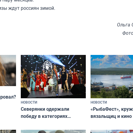
изы ждут россиян зимой.
Ольга 
Фото
провал?
НОВОСТИ
НОВОСТИ
«РыбаФест», кру
Северянки одержали
вязальщиц и кино
победу в категориях
мурманчан в эти 
всероссийского конкурса
«Мисс и Миссис Великая