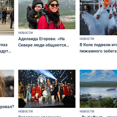
Русь»
НОВОСТИ
Аделаида Егорова: «На
НОВОСТИ
В Коле подвели ит
улах
Севере люди общаются
пижамного забега
удут
не потому, что это выгодно,
Олимпийскую ноч
а потому что
ты им интересен»
провал?
НОВОСТИ
НОВОСТИ