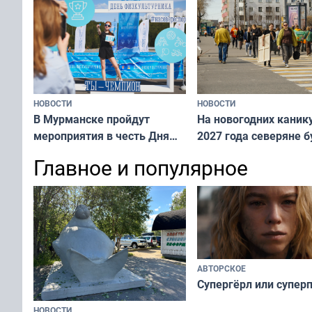
рассказали о состоянии
тюленей
НОВОСТИ
НОВОСТИ
В Мурманске пройдут
На новогодних каник
мероприятия в честь Дня
2027 года северяне б
физкультурника
отдыхать 11 дней
Главное и популярное
АВТОРСКОЕ
Супергёрл или супер
НОВОСТИ