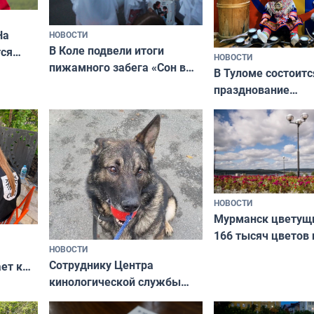
На
НОВОСТИ
В Коле подвели итоги
ся
НОВОСТИ
пижамного забега «Сон в
годно,
В Туломе состоитс
Олимпийскую ночь»
празднование
Международного 
коренных народов
НОВОСТИ
Мурманск цветущи
166 тысяч цветов 
НОВОСТИ
вазонов
Сотруднику Центра
ет к
кинологической службы
ожников
ищут новый дом