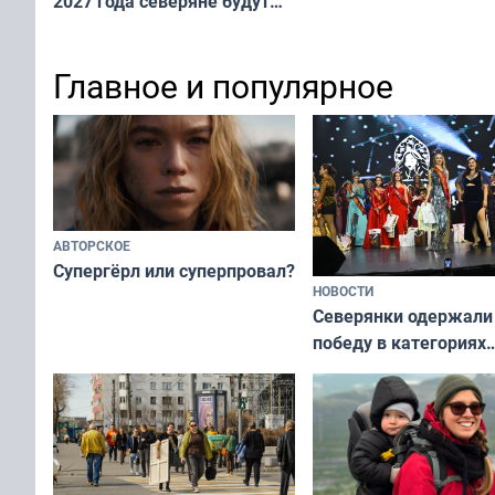
2027 года северяне будут
не потому, что это вы
отдыхать 11 дней
а потому что
ты им интересен»
Главное и популярное
АВТОРСКОЕ
Супергёрл или суперпровал?
НОВОСТИ
Северянки одержали
победу в категориях
всероссийского конк
«Мисс и Миссис Вели
Русь»