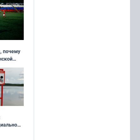
, почему
нской
у остался
:
циально
ся
мах