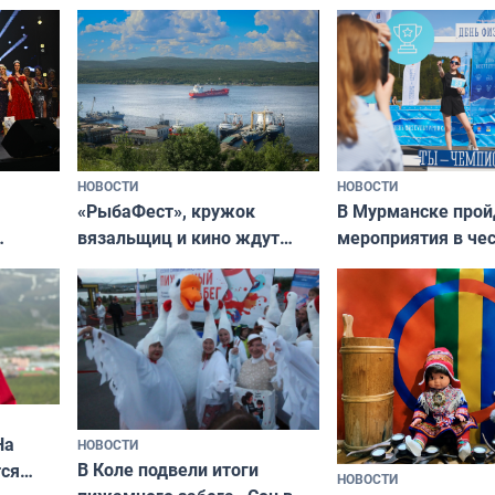
НОВОСТИ
НОВОСТИ
«РыбаФест», кружок
В Мурманске прой
вязальщиц и кино ждут
мероприятия в че
мурманчан в эти выходные
урса
физкультурника
кая
На
НОВОСТИ
В Коле подвели итоги
ся
НОВОСТИ