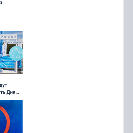
я
дня
 мира
дут
сть Дня