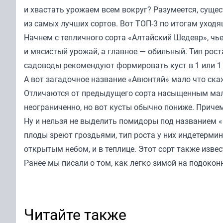
и хвастать урожаем всем вокруг? Разумеется, сущес
из самых лучших сортов. Вот ТОП-3 по итогам уходя
Начнем с тепличного сорта «Алтайский Шедевр», чь
и мясистый урожай, а главное — обильный. Тип рос
садоводы рекомендуют формировать куст в 1 или 1 
А вот загадочное название «Авюнтяй» мало что ска
Отличаются от предыдущего сорта насыщенным мал
неограниченно, но вот кусты обычно пониже. Причем
Ну и нельзя не выделить помидоры под названием 
плоды зреют гроздьями, тип роста у них индетерми
открытым небом, и в теплице. Этот сорт также извес
Ранее мы
писали
о том, как легко зимой на подокон
Читайте также