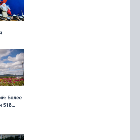
я
дня
 мира
й: Более
и 518