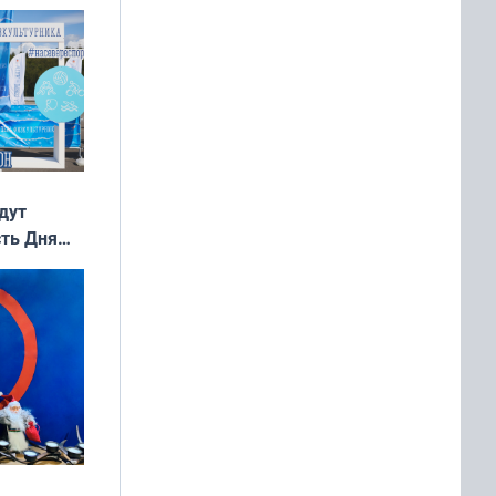
дут
сть Дня