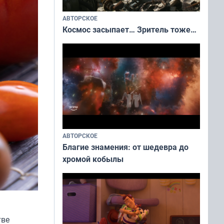
АВТОРСКОЕ
Космос засыпает… Зритель тоже…
АВТОРСКОЕ
Благие знамения: от шедевра до
хромой кобылы
тве