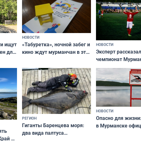
НОВОСТИ
ти ищут
«Табуретка», ночной забег и
НОВОСТИ
Эксперт рассказал
ен для
кино ждут мурманчан в эти
чемпионат Мурма
выходные
области по футбол
фильме
незамеченным
НОВОСТИ
Опасно для жизни
РЕГИОН
Гиганты Баренцева моря:
в Мурманске офи
ять
два вида палтуса
запретили купать
Край у
и их рекордные трофеи
в городских водоё