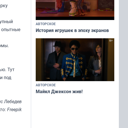
орку
рупный
АВТОРСКОЕ
, опытные
История игрушек в эпоху экранов
омы.
ью. Тут
и под
АВТОРСКОЕ
Майкл Джексон жив!
с Лебедев
то: Freepik