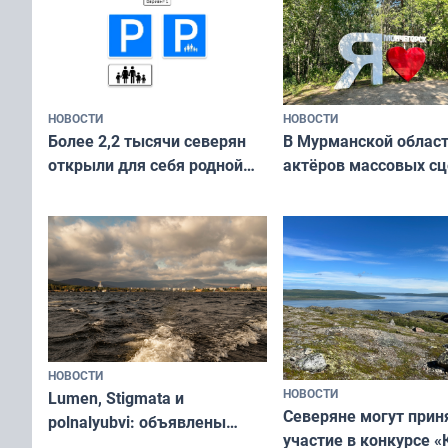
НОВОСТИ
НОВОСТИ
В Мурманской облас
Более 2,2 тысячи северян
актёров массовых сц
открыли для себя родной
съёмок в
край в рамках проекта
короткометражном 
«Туризм для своих»
НОВОСТИ
НОВОСТИ
Lumen, Stigmata и
Северяне могут прин
polnalyubvi: объявлены
участие в конкурсе «
хедлайнеры фестиваля