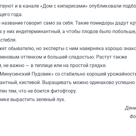
твуют и в канале «
Дом с кипарисами
» опубликовали подб
щего года.
е название говорит само за себя. Такие помидоры дадут к
та у них индетерминантный, а чтобы плодов было побольше
стебля.
жет обывателю, но эксперты с ним наверняка хорошо знак
иновым оттенком и большей сладостью. Растут также
, не важно — в теплице или на простой грядке.
«Минусинский Пудовик» со стабильно хорошей урожайност
нантный, кистевой. Выращивать можно одинаково успешно 
тен тем, что не боится фитофтору.
нике вырастить зеленый лук.
Дени
Фо