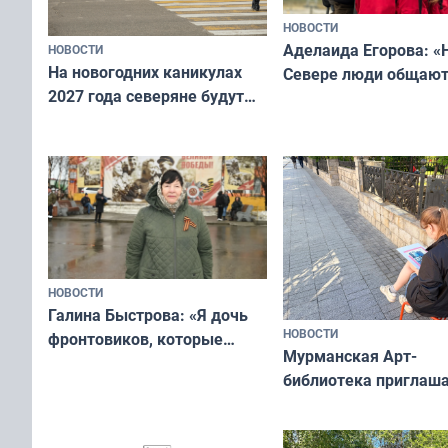
НОВОСТИ
Аделаида Егорова: «
НОВОСТИ
На новогодних каникулах
Севере люди общают
2027 года северяне будут
не потому, что это вы
отдыхать 11 дней
а потому что
ты им интересен»
НОВОСТИ
Галина Быстрова: «Я дочь
НОВОСТИ
фронтовиков, которые
Мурманская Арт-
приехали осваивать Север»
библиотека приглаша
сотрудничеству худ
и фотографов