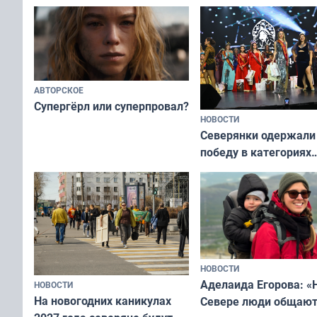
АВТОРСКОЕ
Супергёрл или суперпровал?
НОВОСТИ
Северянки одержали
победу в категориях
всероссийского конк
«Мисс и Миссис Вели
Русь»
НОВОСТИ
Аделаида Егорова: «
НОВОСТИ
На новогодних каникулах
Севере люди общают