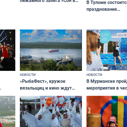
пижамного забега «Сон в
годно,
В Туломе состоитс
Олимпийскую ночь»
празднование
Международного 
коренных народов
НОВОСТИ
НОВОСТИ
«РыбаФест», кружок
В Мурманске прой
вязальщиц и кино ждут
мероприятия в че
мурманчан в эти выходные
урса
физкультурника
кая