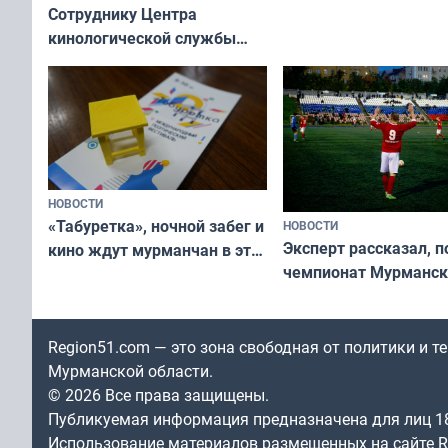
Сотруднику Центра
кинологической службы
ищут новый дом
НОВОСТИ
«Табуретка», ночной забег и
НОВОСТИ
Эксперт рассказал, 
кино ждут мурманчан в эти
чемпионат Мурманск
выходные
области по футболу о
незамеченным
Region51.com — это зона свободная от политики и 
Мурманской области.
© 2026 Все права защищены.
Публикуемая информация предназначена для лиц 1
Использование материалов размещенных на сайте Re