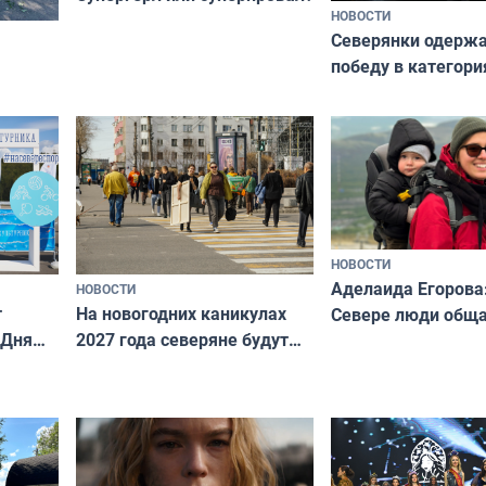
НОВОСТИ
Северянки одерж
победу в категори
всероссийского к
риуме
«Мисс и Миссис В
нии
Русь»
НОВОСТИ
Аделаида Егорова
НОВОСТИ
т
На новогодних каникулах
Севере люди общ
 Дня
2027 года северяне будут
не потому, что это
отдыхать 11 дней
а потому что
ты им интересен»