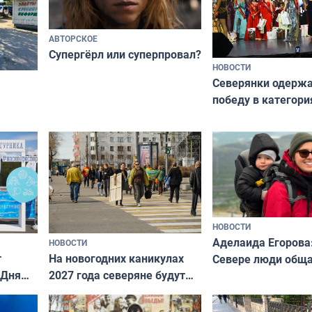
АВТОРСКОЕ
Супергёрл или суперпровал?
НОВОСТИ
Северянки одерж
победу в категори
всероссийского к
риуме
«Мисс и Миссис В
нии
Русь»
НОВОСТИ
Аделаида Егорова
НОВОСТИ
т
На новогодних каникулах
Севере люди общ
 Дня
2027 года северяне будут
не потому, что это
отдыхать 11 дней
а потому что
ты им интересен»