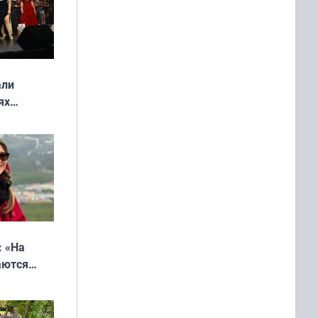
али
ях
онкурса
еликая
: «На
аются
 выгодно,