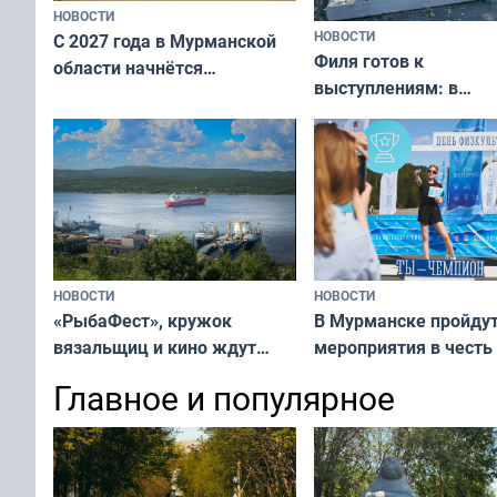
НОВОСТИ
НОВОСТИ
С 2027 года в Мурманской
Филя готов к
области начнётся
выступлениям: в
вакцинация детей и
мурманском океана
подростков от ВПЧ
рассказали о состоя
тюленей
НОВОСТИ
НОВОСТИ
«РыбаФест», кружок
В Мурманске пройду
вязальщиц и кино ждут
мероприятия в честь
мурманчан в эти выходные
физкультурника
Главное и популярное