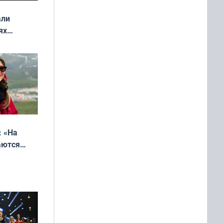
али
ях
онкурса
еликая
: «На
аются
 выгодно,