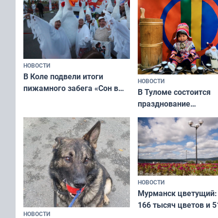
НОВОСТИ
В Коле подвели итоги
НОВОСТИ
пижамного забега «Сон в
В Туломе состоится
Олимпийскую ночь»
празднование
Международного дн
коренных народов м
НОВОСТИ
Мурманск цветущий:
166 тысяч цветов и 5
НОВОСТИ
вазонов