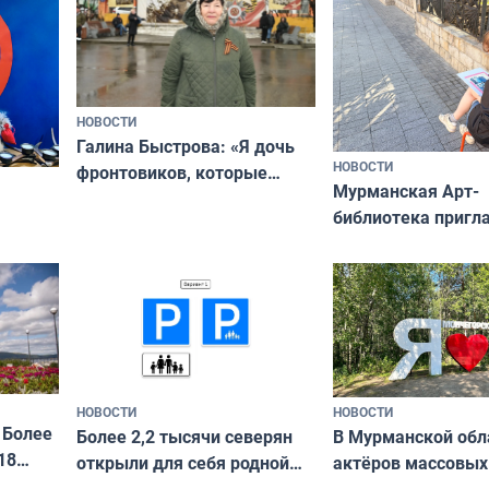
НОВОСТИ
Галина Быстрова: «Я дочь
НОВОСТИ
фронтовиков, которые
Мурманская Арт-
приехали осваивать Север»
библиотека пригл
сотрудничеству х
я
и фотографов
ира
НОВОСТИ
НОВОСТИ
 Более
В Мурманской обл
Более 2,2 тысячи северян
18
актёров массовых
открыли для себя родной
съёмок в
край в рамках проекта