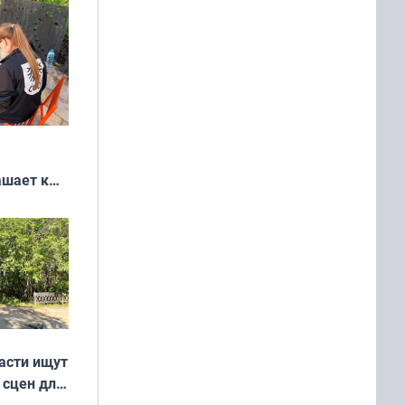
ашает к
удожников
асти ищут
 сцен для