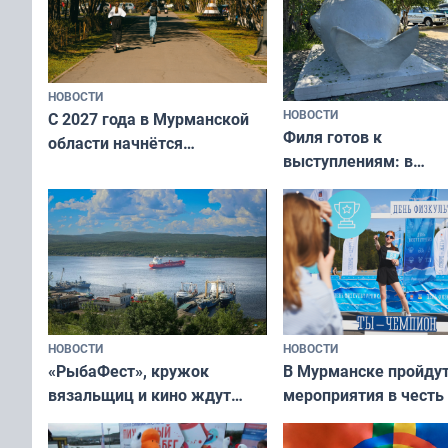
НОВОСТИ
НОВОСТИ
С 2027 года в Мурманской
Филя готов к
области начнётся
выступлениям: в
вакцинация детей и
мурманском океана
подростков от ВПЧ
рассказали о состоя
тюленей
НОВОСТИ
НОВОСТИ
«РыбаФест», кружок
В Мурманске пройду
вязальщиц и кино ждут
мероприятия в честь
мурманчан в эти выходные
физкультурника