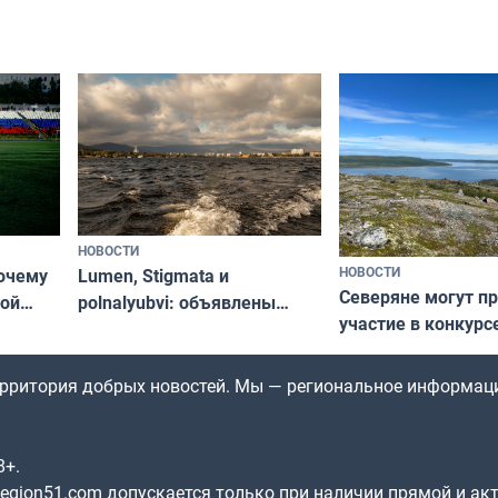
короткометражно
«Туризм для своих»
НОВОСТИ
НОВОСТИ
почему
Lumen, Stigmata и
Северяне могут п
ой
polnalyubvi: объявлены
участие в конкурс
стался
хедлайнеры фестиваля
северной границы
«Имандра» в 2026 года
по Печенгскому ок
территория добрых новостей. Мы — региональное информац
8+.
gion51.com допускается только при наличии прямой и ак