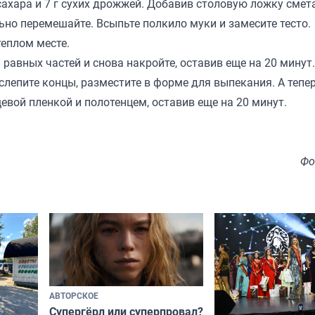
сахара и 7 г сухих дрожжей. Добавив столовую ложку смета
ьно перемешайте. Всыпьте полкило муки и замесите тесто.
теплом месте.
равных частей и снова накройте, оставив еще на 20 минут.
 слепите концы, разместите в форме для выпекания. А тепе
вой пленкой и полотенцем, оставив еще на 20 минут.
Фо
АВТОРСКОЕ
Супергёрл или суперпровал?