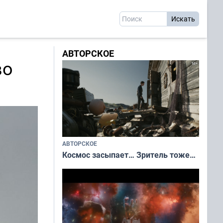
АВТОРСКОЕ
во
АВТОРСКОЕ
Космос засыпает… Зритель тоже…