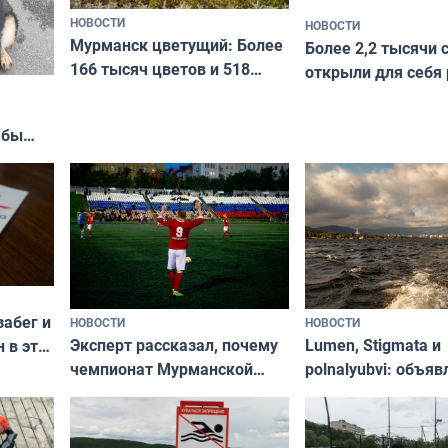
НОВОСТИ
НОВОСТИ
Мурманск цветущий: Более
Более 2,2 тысячи 
166 тысяч цветов и 518
открыли для себя
вазонов
край в рамках про
«Туризм для своих
жбы
забег и
НОВОСТИ
НОВОСТИ
Эксперт рассказал, почему
Lumen, Stigmata и
 в эти
чемпионат Мурманской
polnalyubvi: объя
области по футболу остался
хедлайнеры фест
незамеченным
«Имандра» в 2026 