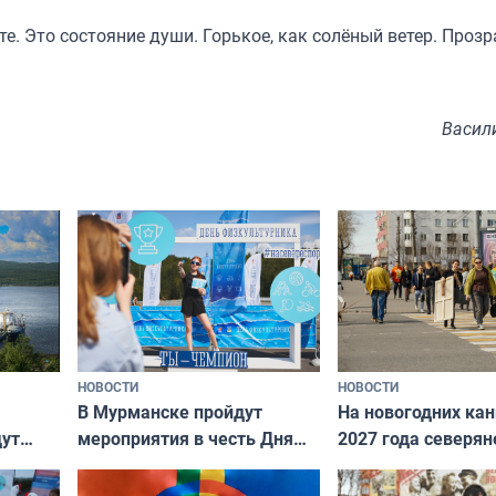
е. Это состояние души. Горькое, как солёный ветер. Прозр
Васил
НОВОСТИ
НОВОСТИ
В Мурманске пройдут
На новогодних ка
дут
мероприятия в честь Дня
2027 года северян
ходные
физкультурника
отдыхать 11 дней