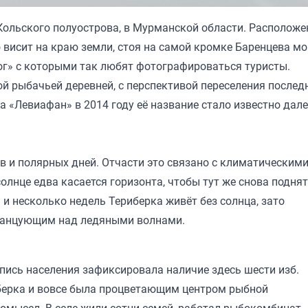
 Кольского полуострова, в Мурманской области. Располож
о висит на краю земли, стоя на самой кромке Баренцева мо
рог» с которыми так любят фотографироваться туристы.
й рыбачьей деревней, с перспективой переселения послед
а «Левиафан» в 2014 году её название стало известно дал
ов и полярных дней. Отчасти это связано с климатическим
солнце едва касается горизонта, чтобы тут же снова подня
 и несколько недель Териберка живёт без солнца, зато
танцующим над ледяными волнами.
епись населения зафиксировала наличие здесь шести изб.
иберка и вовсе была процветающим центром рыбной