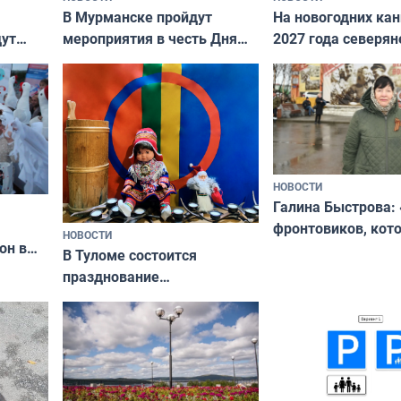
В Мурманске пройдут
На новогодних ка
дут
мероприятия в честь Дня
2027 года северян
ходные
физкультурника
отдыхать 11 дней
НОВОСТИ
Галина Быстрова: 
фронтовиков, кот
НОВОСТИ
он в
приехали осваива
В Туломе состоится
празднование
Международного дня
коренных народов мира