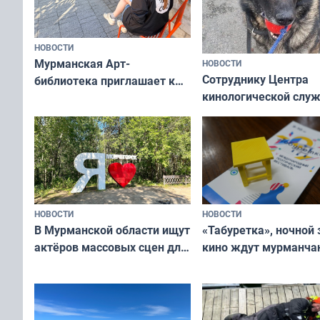
НОВОСТИ
Мурманская Арт-
НОВОСТИ
Сотруднику Центра
библиотека приглашает к
кинологической слу
сотрудничеству художников
ищут новый дом
и фотографов
НОВОСТИ
НОВОСТИ
В Мурманской области ищут
«Табуретка», ночной 
актёров массовых сцен для
кино ждут мурманчан
съёмок в
выходные
короткометражном фильме