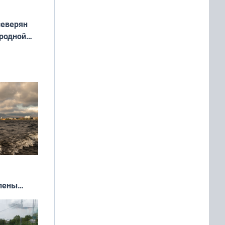
северян
 родной
екта
»
влены
иваля
года