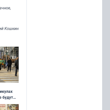
ачное,
ий Кошкин
никулах
е будут