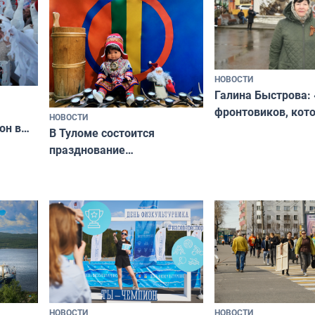
НОВОСТИ
Галина Быстрова: 
фронтовиков, кот
НОВОСТИ
он в
приехали осваива
В Туломе состоится
празднование
Международного дня
коренных народов мира
НОВОСТИ
НОВОСТИ