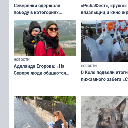
«РыбаФест», кружок
Северянки одержали
вязальщиц и кино ж
победу в категориях
мурманчан в эти вы
всероссийского конкурса
«Мисс и Миссис Великая
Русь»
НОВОСТИ
Аделаида Егорова: «На
НОВОСТИ
В Коле подвели итоги
Севере люди общаются
пижамного забега «С
не потому, что это выгодно,
Олимпийскую ночь»
а потому что
ты им интересен»