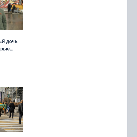
«Я дочь
орые
ть Север»