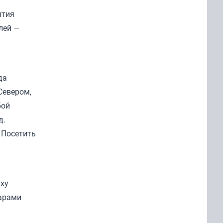
ятия
лей —
да
Севером,
бой
д.
 Посетить
уху
зарами