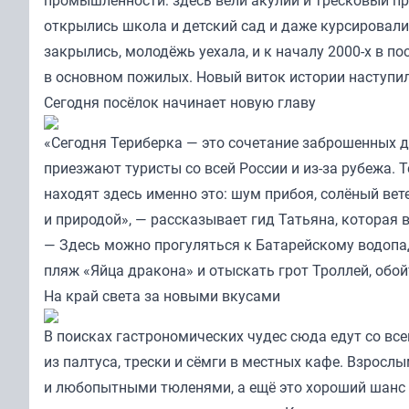
промышленности: здесь вели акулий и тресковый пр
открылись школа и детский сад и даже курсировали
закрылись, молодёжь уехала, и к началу 2000-х в п
в основном пожилых. Новый виток истории наступил
Сегодня посёлок начинает новую главу
«Сегодня Териберка — это сочетание заброшенных 
приезжают туристы со всей России и из-за рубежа. Т
находят здесь именно это: шум прибоя, солёный вет
и природой», — рассказывает гид Татьяна, которая 
— Здесь можно прогуляться к Батарейскому водопад
пляж «Яйца дракона» и отыскать грот Троллей, обой
На край света за новыми вкусами
В поисках гастрономических чудес сюда едут со вс
из палтуса, трески и сёмги в местных кафе. Взрос
и любопытными тюленями, а ещё это хороший шанс у