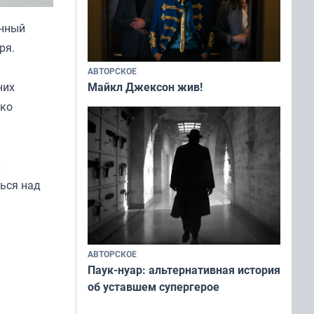
енный
ря.
АВТОРСКОЕ
них
Майкл Джексон жив!
еко
и
ться над
АВТОРСКОЕ
Паук-нуар: альтернативная история
об уставшем супергерое