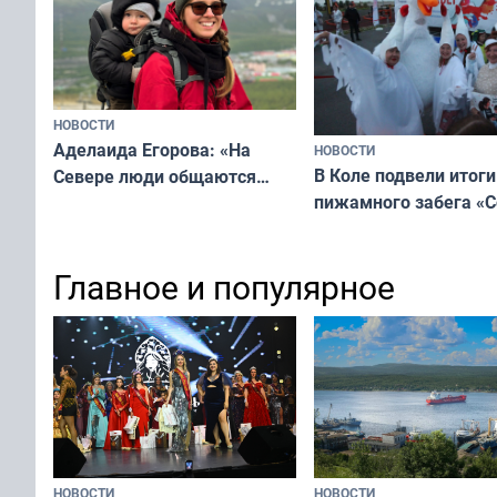
Русь»
НОВОСТИ
Аделаида Егорова: «На
НОВОСТИ
В Коле подвели итоги
Севере люди общаются
пижамного забега «С
не потому, что это выгодно,
Олимпийскую ночь»
а потому что
ты им интересен»
Главное и популярное
НОВОСТИ
НОВОСТИ