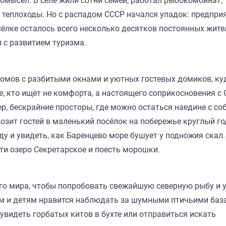
омысел. В селе жили сотни семей, работал рыбокомбинат,
 теплоходы. Но с распадом СССР начался упадок: предпри
осёлке осталось всего несколько десятков постоянных жите
 с развитием туризма.
домов с разбитыми окнами и уютных гостевых домиков, ку
е, кто ищет не комфорта, а настоящего соприкосновения с 
ер, бескрайние просторы, где можно остаться наедине с со
возит гостей в маленький посёлок на побережье круглый го
у и увидеть, как Баренцево море бушует у подножия скал.
ти озеро Секретарское и поесть морошки.
его мира, чтобы попробовать свежайшую северную рыбу и 
лым и детям нравится наблюдать за шумными птичьими ба
видеть горбатых китов в бухте или отправиться искать