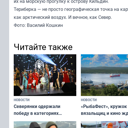
их на морскую прогулку к острову Кильдин.
Териберка — не просто географическая точка на карт
как арктический воздух. И вечное, как Север.
Фото: Василий Кошкин
Читайте также
НОВОСТИ
НОВОСТИ
«РыбаФест», кружок
Северянки одержали
вязальщиц и кино ж
победу в категориях
мурманчан в эти вы
всероссийского конкурса
«Мисс и Миссис Великая