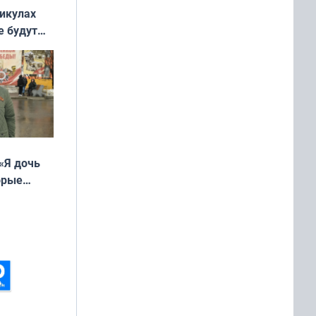
никулах
е будут
«Я дочь
орые
ть Север»